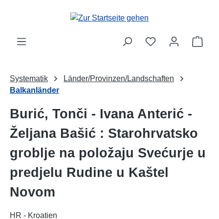
Zum Hauptinhalt springen
Ware
Systematik
Länder/Provinzen/Landschaften
Balkanländer
Burić, Tonči - Ivana Anterić -
Željana Bašić : Starohrvatsko
groblje na položaju Svećurje u
predjelu Rudine u Kaštel
Novom
HR - Kroatien