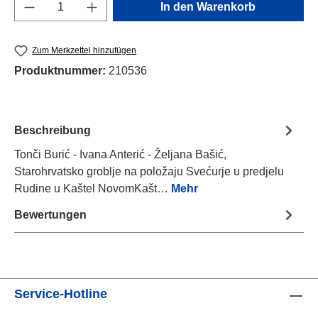
Produkt Anzahl: Gib den gewünschten Wert e
In den Warenkorb
Zum Merkzettel hinzufügen
Produktnummer:
210536
Beschreibung
Tonči Burić - Ivana Anterić - Željana Bašić,
Starohrvatsko groblje na položaju Svećurje u predjelu
Rudine u Kaštel NovomKašt…
Mehr
Bewertungen
Service-Hotline