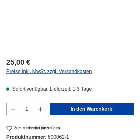
Regulärer Preis:
25,00 €
Preise inkl. MwSt. zzgl. Versandkosten
Sofort verfügbar, Lieferzeit: 1-3 Tage
Produkt Anzahl: Gib den gewünschten Wert e
In den Warenkorb
Zum Merkzettel hinzufügen
Produktnummer:
600062-1