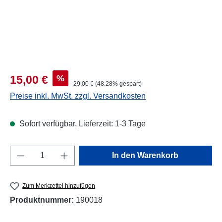
Verkaufspreis:
%
15,00 €
Regulärer Preis:
29,00 €
(48.28% gespart)
Preise inkl. MwSt. zzgl. Versandkosten
Sofort verfügbar, Lieferzeit: 1-3 Tage
Produkt Anzahl: Gib den gewünschten Wert e
In den Warenkorb
Zum Merkzettel hinzufügen
Produktnummer:
190018