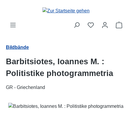
Zum Hauptinhalt springen
Ware
Bildbände
Barbitsiotes, Ioannes M. :
Politistike photogrammetria
GR - Griechenland
Bildergalerie überspringen