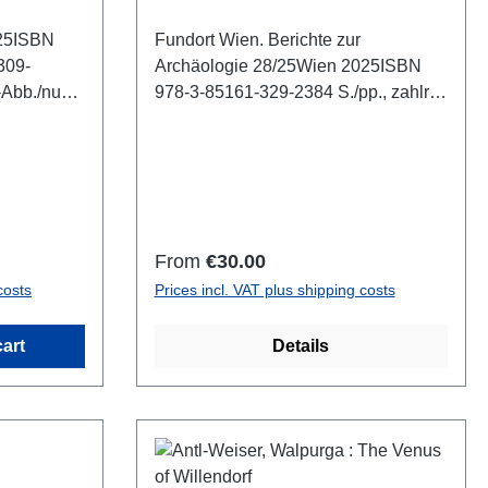
25ISBN
Fundort Wien. Berichte zur
309-
Archäologie 28/25Wien 2025ISBN
-Abb./num.
978-3-85161-329-2384 S./pp., zahlr.
Farb-, S/W-Abb. und Pläne im Text,
29,7 x 21 cm; kartoniert/hardcover
Regular price:
From
€30.00
costs
Prices incl. VAT plus shipping costs
art
Details