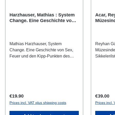
Harzhauser, Mathias : System
Acar, Re
Change. Eine Geschichte von
Müzesind
Sex, Feuer und den Kipp-
Sikkeleri
Punkten des Lebens
Mathias Harzhauser, System
Reyhan Gül
Change. Eine Geschichte von Sex,
Müzesinde
Feuer und den Kipp-Punkten des
SikkeleriI
LebensWien 2025ISBN 978-3-
5940-65-01
903096-83-7168 S./pp., zahlr.
Abb./num. b
Farbabb./num. colour figs., 24 x 17
broschier
cm; broschiert/softcover Die letzten
3,8 Milliarden Jahre lang war die
Geschichte des Lebens ein wilder
Regular price:
Regular p
€19.90
€39.00
Ritt. Eine absurde Abfolge aus
Prices incl. VAT plus shipping costs
Prices incl.
Scheitern, Neustart, Innovation und
gefährlichen Kipp-Punkten. Alles