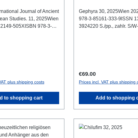
ernational Journal of Ancient
Gephyra 30, 2025Wien 20
ean Studies. 11, 2025Wien
978-3-85161-333-9ISSN 1
2149-505XISBN 978-3-
3924220 S./pp., zahlr. S/W
2240 S./pp., zahlr. S/W-
b/w-figs., 29,7 x 21 cm;
/w-figs., 29,7 x 21 cm;
broschiert/softcover
/ hardcover
rice:
Regular price:
€69.00
 VAT plus shipping costs
Prices incl. VAT plus shipping 
d to shopping cart
Add to shopping c