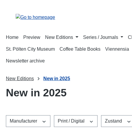
p to main content
Skip to search
Skip to main navigation
Home
Preview
New Editions
Series / Journals
C
St. Pölten City Museum
Coffee Table Books
Viennensia
Newsletter archive
New Editions
New in 2025
New in 2025
Manufacturer
Print / Digital
Zustand