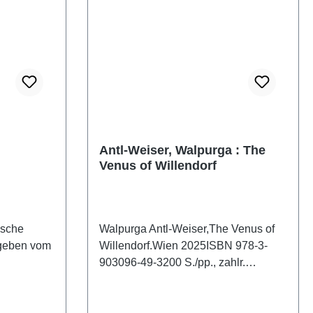
Antl-Weiser, Walpurga : The
Venus of Willendorf
dische
Walpurga Antl-Weiser,The Venus of
egeben vom
Willendorf.Wien 2025ISBN 978-3-
903096-49-3200 S./pp., zahlr.
sität
Farbabb./num. colour figs., 27,5
emenheft
x 19,5 cm; broschiert / softcoverThe
lio und
Willendorf figurine was found in 1908