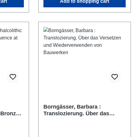
art
Add to shopping cart
broschiert/paperback
Borngässer, Barbara :
y Bronze
Translozierung. Über das
in
Versetzen und
Wiederverwenden von
Bauwerken