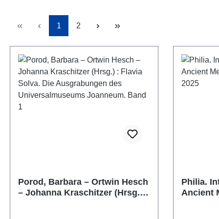
Page
Page
1
2
Porod, Barbara – Ortwin Hesch
Philia. I
– Johanna Kraschitzer (Hrsg.) :
Ancient 
Flavia Solva. Die
11, 2025
Ausgrabungen des