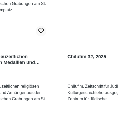
neuzeitlichen
Chilufim 32, 2025
en Medaillen und
r aus den
ogischen Grabungen
öltner Domplatz
zeitlichen religiösen
Chilufim. Zeitschrift für Jü
 und Anhänger aus den
Kulturgeschichteherausg
ischen Grabungen am St.
Zentrum für Jüdische
mplatz(Wissenschaftliche
Kulturgeschichte der Univer
 Stadtmuseums St. Pölten
SalzburgBand 32, 2025Th
nd 3)St. Pölten 2025ISBN
„Geschichte(n) erzählen. K