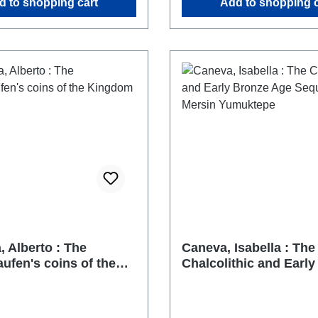
d to shopping cart
Add to shopping c
, Alberto : The
Caneva, Isabella : The
ufen's coins of the
Chalcolithic and Earl
of Sicily
Age Sequence at Mers
Yumuktepe