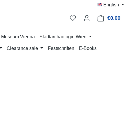
English
€0.00
Shop
ry Museum Vienna
Stadtarchäologie Wien
Clearance sale
Festschriften
E-Books