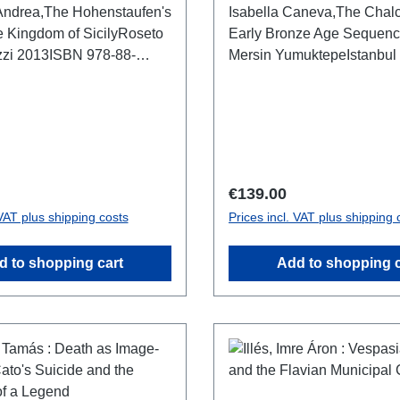
Andrea,The Hohenstaufen's
Isabella Caneva,The Chalc
he Kingdom of SicilyRoseto
Early Bronze Age Sequenc
zzi 2013ISBN 978-88-
Mersin YumuktepeIstanbu
112 S./pp., zahlr. SW- und
978-625-6212-34-3XI + 355
um. colour and b/w-figs.,
zahlr. Farbabb./num. colour 
 broschiert/softcover
x 21 cm; kartoniert/hardcov
rice:
Regular price:
€139.00
 VAT plus shipping costs
Prices incl. VAT plus shipping 
d to shopping cart
Add to shopping c