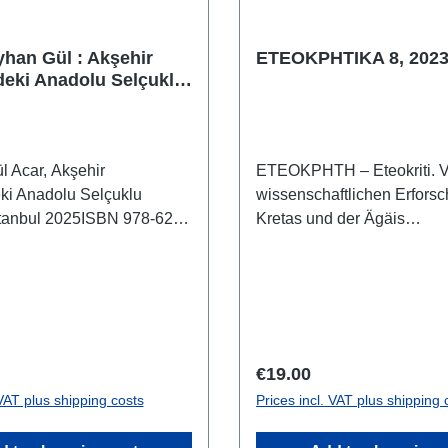
yhan Gül : Akşehir
ETEOKPHTIKA 8, 2023
eki Anadolu Selçuklu
 Acar, Akşehir
ETEOKPHTH – Eteokriti. V
ki Anadolu Selçuklu
wissenschaftlichen Erfors
stanbul 2025ISBN 978-625-
Kretas und der Ägäis
66 S./pp., zahlr. S/W-
(Hrsg.),ETEOKPHTIKA 8,
/w-figs., 24 x 16 cm;
2023/2024Wien 2025ISBN 
t/paperback
85161-326-158 S./pp., zahl
und S/W-Abb./num. colour 
figs., 29,7 x 21 cm; geheftet
rice:
Regular price:
€19.00
 VAT plus shipping costs
Prices incl. VAT plus shipping 