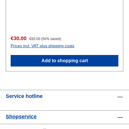
2016ISBN 978-605-9680-30-1XXVI + 205 S., zahlr.
S/W-Abb., 27,5 x 19,5 cm; broschiert
Sale price:
Regular price:
€30.00
€60.00
(50% saved)
Prices incl. VAT plus shipping costs
Add to shopping cart
Service hotline
Shopservice