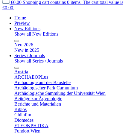
€0.00
Shopping cart contains 0 items. The cart total value is
€0.00.
Home
Preview
New Editions
Show all New Editions
Neu 2026
New in 2025
Series / Journals
Show all Series / Journals
Austria
ARCHAEOPLus
Archäologie auf der Baustelle
Archäologischer Park Carnuntum
Archäologische Sammlung der Universität Wien
Beiträge zur Ägyptologie
Berichte und Materialien
Biblos
Chilufim
Diomedes
ETEOKPHTIKA
Fundort Wien