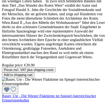
ein würdiges Leben haben. In zwei reich bebilderten Bänden mit
dem Titel „Das Wunder des Roten Wien“ erzählt der Autor und
Fotograf Harald A. Jahn die Geschichte der Sozialdemokratie und
der Menschen, die sie geformt haben, und zeigt auf Hunderten von
Fotos die meist übersehene Schönheit der Architektur des Roten
Wien.Band II „Aus den Mitteln der Wohnbausteuer“ führt den Leser
direkt zu den schönsten Gemeindebauten der Stadt: Eingebettet in
fünfzehn Spaziergänge wird eine repräsentative Auswahl der
interessantesten Häuser der Zwischenkriegszeit beschrieben, die von
den besten Architekten ihrer Epoche in einer unglaublichen Vielfalt
verwirklicht wurden. Eigens angefertigte Karten erleichtern die
Orientierung; großzügige Fotoseiten, Anekdoten und
Hintergrundartikel machen den Band zu weit mehr als einem
Reiseführer durch die Vergangenheit und Gegenwart Wiens.
Regular price:
€39.90
Prices incl. VAT plus shipping costs
Add to shopping cart
Bauer, Ute - Die Wiener Flaktürme im Spiegel österreichischer
Erinnerungskultur