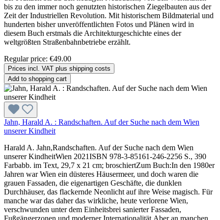
bis zu den immer noch genutzten historischen Ziegelbauten aus der
Zeit der Industriellen Revolution. Mit historischem Bildmaterial und
hunderten bisher unveröffentlichten Fotos und Plänen wird in
diesem Buch erstmals die Architekturgeschichte eines der
weltgrößten Straßenbahnbetriebe erzählt.
Regular price:
€49.00
Prices incl. VAT plus shipping costs
Add to shopping cart
Jahn, Harald A. : Randschaften. Auf der Suche nach dem Wien
unserer Kindheit
Harald A. Jahn,Randschaften. Auf der Suche nach dem Wien
unserer KindheitWien 2021ISBN 978-3-85161-246-2256 S., 390
Farbabb. im Text, 29,7 x 21 cm; broschiertZum Buch:In den 1980er
Jahren war Wien ein düsteres Häusermeer, und doch waren die
grauen Fassaden, die eigenartigen Geschäfte, die dunklen
Durchhäuser, das flackernde Neonlicht auf ihre Weise magisch. Für
manche war das daher das wirkliche, heute verlorene Wien,
verschwunden unter dem Einheitsbrei sanierter Fassaden,
Fußgängerzonen und moderner Internationalität.Aber an manchen