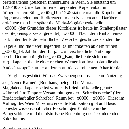
besterhaltenen gotischen Innenräume in Wien. Sie entstand um
1220/30 als Unterbau für einen geplanten Kapellenbau in
frühgotischem Stil. _x0006_Um 1246 stattete man die Kapelle mit
Fugenmalereien und Radkreuzen in den Nischen aus. Darüber
errichtete man hier später die Maria-Magdalenenkapelle
_x0006_(der Grundriss dieses Kirchleins ist heute im Straßenpflaster
des Stephansplatzes angedeutet)._x0006_ Nach dem Einbau eines
halb unter der Erde befindlichen Zwischengeschoßes standen die
Kapelle und die tiefer liegenden Räumlichkeiten ab dem frühen
_x0006_14. Jahrhundert für ganz unterschiedliche Nutzungen
bereit. Der ursprüngliche _x0006_Bau, die heute sichtbare
Virgilkapelle, diente einer reichen Wiener Kaufmannsfamilie als
Andachtskapelle, unter anderem wurde sie mit einem Altar für den
hl. Virgil ausgestattet. Für das Zwischengeschoss ist eine Nutzung
als „Neuer Karner“ (Beinhaus) belegt. Die Maria-
Magdalenenkapelle selbst wurde als Friedhofskapelle genutzt,
während ihre Empore Versammlungen der „Schreiberzeche“ (der
Bruderschaft aller Schreiber) Raum bot._x0006__x0006_ Diese im
Auftrag des Wien Museums erstellte Publikation gibt auf Basis
neuester wissenschaftlicher Forschungen Einblicke in die
Baugeschichte und die historische Bedeutung des faszinierenden
Sakralraums.
Regular price:
€35.00