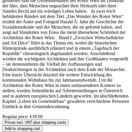
geblieben sind die Gemeindebauten des Roten Wien als Denkmal
der Idee, dass Menschen ungeachtet ihrer Herkunft oder ihres
Standes Recht auf ein würdiges Leben haben. In zwei reich
bebilderten Bänden mit dem Titel „Das Wunder des Roten Wien“
erzählt der Autor und Fotograf Harald A. Jahn die Geschichte der
Sozialdemokratie und der Menschen, die sie geformt haben, und
zeigt auf Hunderten von Fotos die meist übersehene Schönheit der
Architektur des Roten Wien. Band I „Zwischen Wirtschaftskrise
und Art Déco“ führt in das Thema ein, wobei die historischen
Hintergründe ausführlich erläutert und in einem „Tagebuch der
Republik“ chronologisch abgehandelt werden. Anschließend
werden die wichtigsten Architekten und ihre Großbauten vorgestellt
– sie demonstrieren die Vielfalt der Auffassungen und
Denkrichtungen in der Architektur nach dem Ende der Monarchie.
Eine kurze Übersicht skizziert die weitere Entwicklung des
kommunalen Wohnbaus bis zur Jahrtausendwende. Um die
Architektur des Roten Wien in einen umfassenderen Kontext zu
stellen, werden Seitenblicke auf Arbeitersiedlungen in Österreich
und in anderen europäischen Ländern geworfen. Im abschließenden
Kapitel „Leben im Gemeindebau“ gewähren verschiedene Personen
Einblick in ihre Gemeindewohnung.
Regular price:
€39.90
Prices incl. VAT plus shipping costs
Add to shopping cart