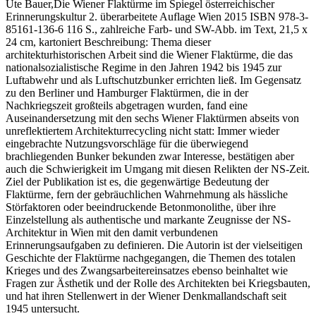
Ute Bauer,Die Wiener Flaktürme im Spiegel österreichischer
Erinnerungskultur 2. überarbeitete Auflage Wien 2015 ISBN 978-3-
85161-136-6 116 S., zahlreiche Farb- und SW-Abb. im Text, 21,5 x
24 cm, kartoniert Beschreibung: Thema dieser
architekturhistorischen Arbeit sind die Wiener Flaktürme, die das
nationalsozialistische Regime in den Jahren 1942 bis 1945 zur
Luftabwehr und als Luftschutzbunker errichten ließ. Im Gegensatz
zu den Berliner und Hamburger Flaktürmen, die in der
Nachkriegszeit großteils abgetragen wurden, fand eine
Auseinandersetzung mit den sechs Wiener Flaktürmen abseits von
unreflektiertem Architekturrecycling nicht statt: Immer wieder
eingebrachte Nutzungsvorschläge für die überwiegend
brachliegenden Bunker bekunden zwar Interesse, bestätigen aber
auch die Schwierigkeit im Umgang mit diesen Relikten der NS-Zeit.
Ziel der Publikation ist es, die gegenwärtige Bedeutung der
Flaktürme, fern der gebräuchlichen Wahrnehmung als hässliche
Störfaktoren oder beeindruckende Betonmonolithe, über ihre
Einzelstellung als authentische und markante Zeugnisse der NS-
Architektur in Wien mit den damit verbundenen
Erinnerungsaufgaben zu definieren. Die Autorin ist der vielseitigen
Geschichte der Flaktürme nachgegangen, die Themen des totalen
Krieges und des Zwangsarbeitereinsatzes ebenso beinhaltet wie
Fragen zur Ästhetik und der Rolle des Architekten bei Kriegsbauten,
und hat ihren Stellenwert in der Wiener Denkmallandschaft seit
1945 untersucht.