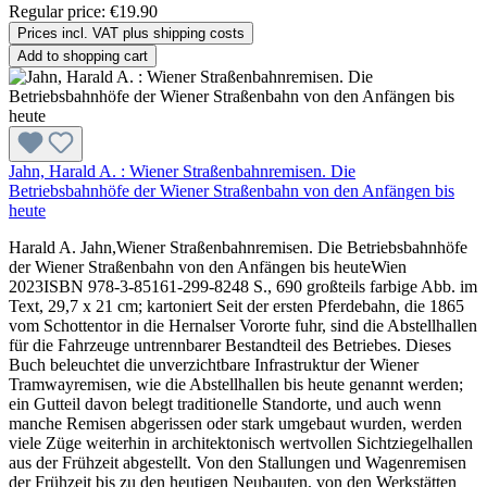
Regular price:
€19.90
Prices incl. VAT plus shipping costs
Add to shopping cart
Jahn, Harald A. : Wiener Straßenbahnremisen. Die
Betriebsbahnhöfe der Wiener Straßenbahn von den Anfängen bis
heute
Harald A. Jahn,Wiener Straßenbahnremisen. Die Betriebsbahnhöfe
der Wiener Straßenbahn von den Anfängen bis heuteWien
2023ISBN 978-3-85161-299-8248 S., 690 großteils farbige Abb. im
Text, 29,7 x 21 cm; kartoniert Seit der ersten Pferdebahn, die 1865
vom Schottentor in die Hernalser Vororte fuhr, sind die Abstellhallen
für die Fahrzeuge untrennbarer Bestandteil des Betriebes. Dieses
Buch beleuchtet die unverzichtbare Infrastruktur der Wiener
Tramwayremisen, wie die Abstellhallen bis heute genannt werden;
ein Gutteil davon belegt traditionelle Standorte, und auch wenn
manche Remisen abgerissen oder stark umgebaut wurden, werden
viele Züge weiterhin in architektonisch wertvollen Sichtziegelhallen
aus der Frühzeit abgestellt. Von den Stallungen und Wagenremisen
der Frühzeit bis zu den heutigen Neubauten, von den Werkstätten