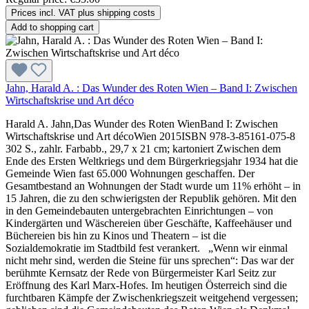
Prices incl. VAT plus shipping costs
Add to shopping cart
Jahn, Harald A. : Das Wunder des Roten Wien – Band I: Zwischen
Wirtschaftskrise und Art déco
Harald A. Jahn,Das Wunder des Roten WienBand I: Zwischen
Wirtschaftskrise und Art décoWien 2015ISBN 978-3-85161-075-8
302 S., zahlr. Farbabb., 29,7 x 21 cm; kartoniert Zwischen dem
Ende des Ersten Weltkriegs und dem Bürgerkriegsjahr 1934 hat die
Gemeinde Wien fast 65.000 Wohnungen geschaffen. Der
Gesamtbestand an Wohnungen der Stadt wurde um 11% erhöht – in
15 Jahren, die zu den schwierigsten der Republik gehören. Mit den
in den Gemeindebauten untergebrachten Einrichtungen – von
Kindergärten und Wäschereien über Geschäfte, Kaffeehäuser und
Büchereien bis hin zu Kinos und Theatern – ist die
Sozialdemokratie im Stadtbild fest verankert. „Wenn wir einmal
nicht mehr sind, werden die Steine für uns sprechen“: Das war der
berühmte Kernsatz der Rede von Bürgermeister Karl Seitz zur
Eröffnung des Karl Marx-Hofes. Im heutigen Österreich sind die
furchtbaren Kämpfe der Zwischenkriegszeit weitgehend vergessen;