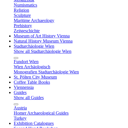
Numismatics
Religion
Sculpture
Maritime Archaeology
Prehistory
Zeitgeschichte
Museum of Art History Vienna
Natural History Museum Vienna
Stadtarchäologie Wien
Show all Stadtarchäologie Wien
Fundort Wien
Wien Archäologisch
Monografien Stadtarchäologie Wien
St. Pölten City Museum
Coffee Table Books
Viennensia
Guides
Show all Guides
Austria
Homer Archaeological Guides
Turkey
Exhibition Catalogues