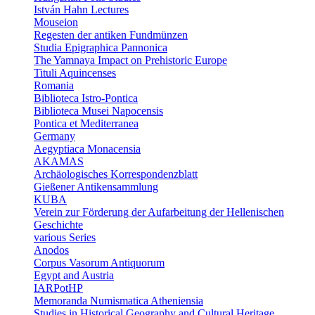
István Hahn Lectures
Mouseion
Regesten der antiken Fundmünzen
Studia Epigraphica Pannonica
The Yamnaya Impact on Prehistoric Europe
Tituli Aquincenses
Romania
Biblioteca Istro-Pontica
Biblioteca Musei Napocensis
Pontica et Mediterranea
Germany
Aegyptiaca Monacensia
AKAMAS
Archäologisches Korrespondenzblatt
Gießener Antikensammlung
KUBA
Verein zur Förderung der Aufarbeitung der Hellenischen
Geschichte
various Series
Anodos
Corpus Vasorum Antiquorum
Egypt and Austria
IARPotHP
Memoranda Numismatica Atheniensia
Studies in Historical Geography and Cultural Heritage