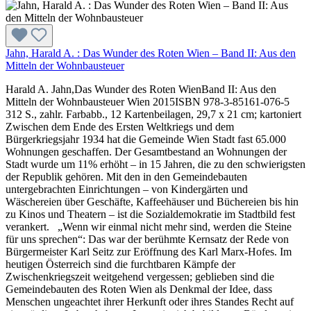
Jahn, Harald A. : Das Wunder des Roten Wien – Band II: Aus den
Mitteln der Wohnbausteuer
Harald A. Jahn,Das Wunder des Roten WienBand II: Aus den
Mitteln der Wohnbausteuer Wien 2015ISBN 978-3-85161-076-5
312 S., zahlr. Farbabb., 12 Kartenbeilagen, 29,7 x 21 cm; kartoniert
Zwischen dem Ende des Ersten Weltkriegs und dem
Bürgerkriegsjahr 1934 hat die Gemeinde Wien Stadt fast 65.000
Wohnungen geschaffen. Der Gesamtbestand an Wohnungen der
Stadt wurde um 11% erhöht – in 15 Jahren, die zu den schwierigsten
der Republik gehören. Mit den in den Gemeindebauten
untergebrachten Einrichtungen – von Kindergärten und
Wäschereien über Geschäfte, Kaffeehäuser und Büchereien bis hin
zu Kinos und Theatern – ist die Sozialdemokratie im Stadtbild fest
verankert. „Wenn wir einmal nicht mehr sind, werden die Steine
für uns sprechen“: Das war der berühmte Kernsatz der Rede von
Bürgermeister Karl Seitz zur Eröffnung des Karl Marx-Hofes. Im
heutigen Österreich sind die furchtbaren Kämpfe der
Zwischenkriegszeit weitgehend vergessen; geblieben sind die
Gemeindebauten des Roten Wien als Denkmal der Idee, dass
Menschen ungeachtet ihrer Herkunft oder ihres Standes Recht auf