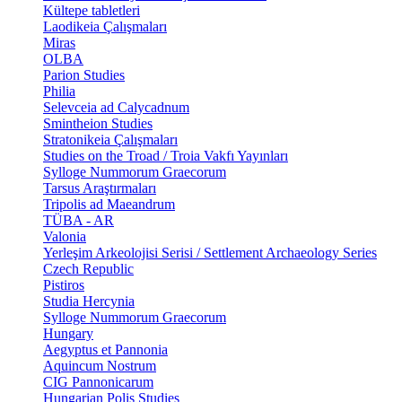
Kültepe tabletleri
Laodikeia Çalışmaları
Miras
OLBA
Parion Studies
Philia
Selevceia ad Calycadnum
Smintheion Studies
Stratonikeia Çalışmaları
Studies on the Troad / Troia Vakfı Yayınları
Sylloge Nummorum Graecorum
Tarsus Araştırmaları
Tripolis ad Maeandrum
TÜBA - AR
Valonia
Yerleşim Arkeolojisi Serisi / Settlement Archaeology Series
Czech Republic
Pistiros
Studia Hercynia
Sylloge Nummorum Graecorum
Hungary
Aegyptus et Pannonia
Aquincum Nostrum
CIG Pannonicarum
Hungarian Polis Studies