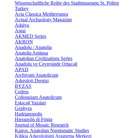
Wissenschaftliche Reihe des Stadtmuseums St. Pölten
Turkey
Acta Classica Mediterranea
Actual Archaology Magazine
Adalya
Aigai
AKMED Series
AKRON
Anadolu / Anatolia
Anatolia Antiqua
Anatolian Civilizations Series
Anadolu ve Çevresinde Ortaçağ
APAD
Archivum Anatolicum
Arkeoloji Dergisi
BYZAS
Cedrus
Colloquium Anatolicum
Eskıçağ Yazıları
Gephyra
Hadrianopolis
Hierapolis di Frigia
Journal of Mosaic Research
Kairos. Anatolian Numismatic Studies
Kilikia Arkeolojisini Araştırma Merkezi