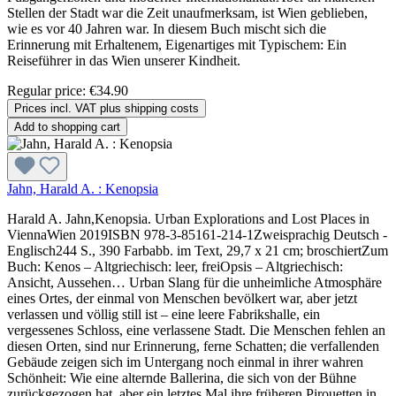
Stellen der Stadt war die Zeit unaufmerksam, ist Wien geblieben,
wie es vor 40 Jahren war. In diesem Buch mischt sich die
Erinnerung mit Erhaltenem, Eigenartiges mit Typischem: Ein
Reiseführer in das Wien unserer Kindheit.
Regular price:
€34.90
Prices incl. VAT plus shipping costs
Add to shopping cart
Jahn, Harald A. : Kenopsia
Harald A. Jahn,Kenopsia. Urban Explorations and Lost Places in
ViennaWien 2019ISBN 978-3-85161-214-1Zweisprachig Deutsch -
Englisch244 S., 390 Farbabb. im Text, 29,7 x 21 cm; broschiertZum
Buch: Kenos – Altgriechisch: leer, freiOpsis – Altgriechisch:
Ansicht, Aussehen… Urban Slang für die unheimliche Atmosphäre
eines Ortes, der einmal von Menschen bevölkert war, aber jetzt
verlassen und völlig still ist – eine leere Fabrikshalle, ein
vergessenes Schloss, eine verlassene Stadt. Die Menschen fehlen an
diesen Orten, sind nur Erinnerung, ferne Schatten; die verfallenden
Gebäude zeigen sich im Untergang noch einmal in ihrer wahren
Schönheit: Wie eine alternde Ballerina, die sich von der Bühne
zurückgezogen hat, aber ein letztes Mal ihre früheren Pirouetten in