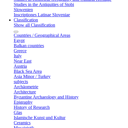
Studies in the Antiquities of Stobi
Slowenien
Inscriptiones Latinae Sloveniae
Classification
Show all Classification
Countries / Geographical Areas
Egypt
Balkan countries
Greece
Italy
Near East
Austria
Black Sea Area
Asia Minor / Turkey
subjects
Archäometrie
Architecture
Byzantine Archaeology and History
Epigraphy
History of Research
Glas
Islamische Kunst und Kultur
Ceramics
Mosaizistik