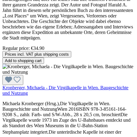
ihrer ganzen Grandezza zeigt. Der Autor und Fotograf Harald A.
Jahn führt in diesem sehr persönlichen Buch zu den interessantesten
„Lost Places“ um Wien, zeigt Vergessenes, Verlorenes oder
Unbeachtetes. Die Geschichte der Objekte wird dabei ebenso
beschrieben wie das eigene Erleben; Adressangaben und Interviews
ergänzen diese Expedition an unbekannte Orte, deren Geheimnisse
die Stadt mitprägen.
Regular price:
€34.90
Prices incl. VAT plus shipping costs
Add to shopping cart
Kronberger, Michaela - Die Virgilkapelle in Wien. Baugeschichte
und Nutzung
Michaela Kronberger (Hrsg.),Die Virgilkapelle in Wien.
Baugeschichte und NutzungWien 2016ISBN 978-3-85161-164-
9208 S., zahlr. Farb- und S/W-Abb., 28 x 20,5 cm, broschiertDie
Virgilkapelle wurde 1973 im Zuge des U-Bahnbaues entdeckt und
als Standort des Wien Museums in die U-Bahn-Station
Stephansplatz integriert.Die unterirdische Kapelle ist einer der