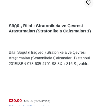
Söğüt, Bilal : Stratonikeia ve Çevresi
Araştırmaları (Stratonikeia Çalışmaları 1)
Bilal Söğüt (Hrsg./ed.),Stratonikeia ve Çevresi
Araştırmaları (Stratonikeia Çalışmaları 1)Istanbul
2015ISBN 978-605-4701-98-8X + 316 S., zahlr.
Farb- und S/W-Abb., 28,5 x 22 cm; kartoniert
Sale price:
Regular price:
€30.00
€60.00
(50% saved)