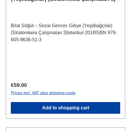
Bilal Söğüt – Sezai Gencer, Gibye (Yeşilbağcılar)
(Stratonikeia Çalışmaları 3)Istanbul 2018ISBN 978-
605-9636-51-3
Regular price:
€59.00
Prices incl. VAT plus shipping costs
Add to shopping cart