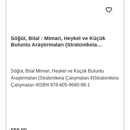
Söğüt, Bilal : Mimari, Heykel ve Küçük
Buluntu Araştırmaları (Stratonikeia
Çalışmaları 4)
Söğüt, Bilal Mimari, Heykel ve Küçük Buluntu
Araştırmaları (Stratonikeia Çalışmaları 4)Stratonikeia
Çalışmaları 4ISBN 978-605-9680-98-1
Regular price:
€59.00