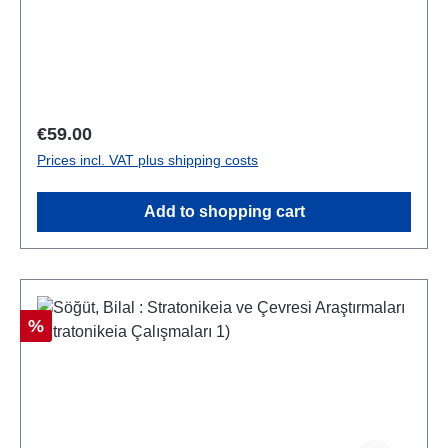
Regular price:
€59.00
Prices incl. VAT plus shipping costs
Add to shopping cart
Discount
%