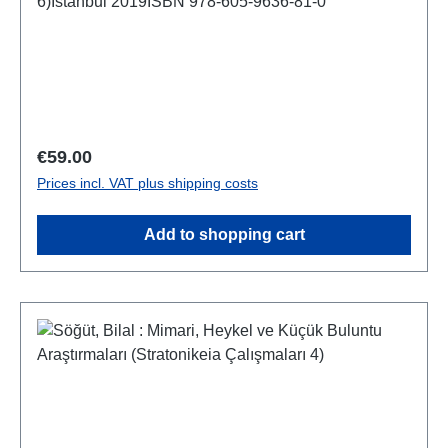
6)Istanbul 2019ISBN 978-605-9636-81-0
Regular price:
€59.00
Prices incl. VAT plus shipping costs
Add to shopping cart