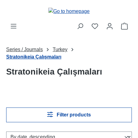
Skip to main content
Shop
Series / Journals
Turkey
Stratonikeia Çalışmaları
Stratonikeia Çalışmaları
Filter products