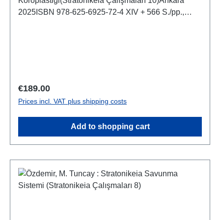
Koroplastiği(Stratonikeia Çalışmaları 10)Ankara
2025ISBN 978-625-6925-72-4 XIV + 566 S./pp.,
zahlr. Farb- und S/W-Abb./num. colour and b/w-
figs., 29 x 21 cm; kartoniert/hardcover
Regular price:
€189.00
Prices incl. VAT plus shipping costs
Add to shopping cart