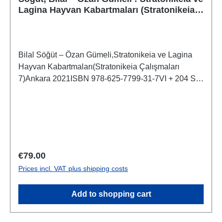
Lagina Hayvan Kabartmaları (Stratonikeia
Çalışmaları 7)
Bilal Söğüt – Özan Gümeli,Stratonikeia ve Lagina
Hayvan Kabartmaları(Stratonikeia Çalışmaları
7)Ankara 2021ISBN 978-625-7799-31-7VI + 204 S.,
zahlr. Farb- und S/W-Abb., 28,5 x 22 cm; kartoniert
Regular price:
€79.00
Prices incl. VAT plus shipping costs
Add to shopping cart