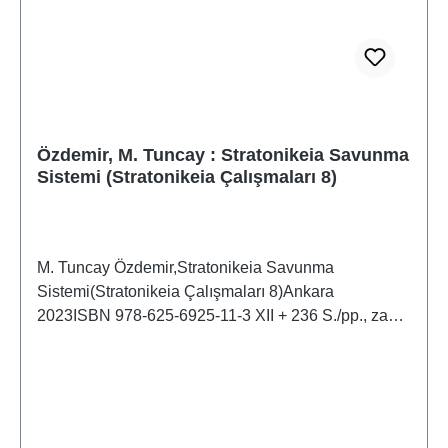
Özdemir, M. Tuncay : Stratonikeia Savunma
Sistemi (Stratonikeia Çalışmaları 8)
M. Tuncay Özdemir,Stratonikeia Savunma
Sistemi(Stratonikeia Çalışmaları 8)Ankara
2023ISBN 978-625-6925-11-3 XII + 236 S./pp., zahlr.
Farb- und S/W-Abb./num. colour and b/w-figs., 28 x
21 cm; kartoniert/hardcover