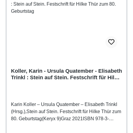
Koller, Karin - Ursula Quatember - Elisabeth
Trinkl : Stein auf Stein. Festschrift für Hilke
Thür zum 80. Geburtstag
Karin Koller – Ursula Quatember – Elisabeth Trinkl
(Hrsg.),Stein auf Stein. Festschrift für Hilke Thür zum
80. Geburtstag(Keryx 9)Graz 2021ISBN 978-3-
902666-82-6316 S., zahlr. Farb- und S/W-Abb., 27 x
19 cm; kartoniert