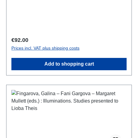
10)Graz 2023ISBN 978-3-902666-96-3722 S./pp.,
zahlr. Farb- und S/W-Abb., 27 x 19 cm;
kartoniert/hardcover
Regular price:
€92.00
Prices incl. VAT plus shipping costs
Add to shopping cart