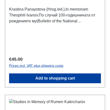
Krastina Panayotova (Hrsg./ed.),In memoriam
Theophili Ivanov.По случай 100-годишнината от
рождението му(Bulletin of the National
Archaeological Institute, vol. 48)Sofia 2021ISBN
978-619-254-004-3360 S., zahlr. Farb- und S/W-
Abb., 28 x 20 cm; broschiertArtikel in bulgarisch,
englisch, deutsch und russisch mit
Zusammenfassung in bulgarischer oder englischer
Sprache
Regular price:
€45.00
Prices incl. VAT plus shipping costs
Add to shopping cart