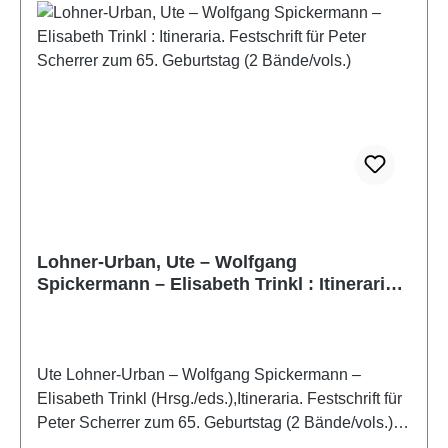
introduction, an easy-to-use plant-finder key, detailed
photos and other information about each plant as
well as a colourful wildlife supplement.
Lohner-Urban, Ute – Wolfgang
Spickermann – Elisabeth Trinkl : Itineraria.
Festschrift für Peter Scherrer zum 65.
Geburtstag (2 Bände/vols.)
Ute Lohner-Urban – Wolfgang Spickermann –
Elisabeth Trinkl (Hrsg./eds.),Itineraria. Festschrift für
Peter Scherrer zum 65. Geburtstag (2 Bände/vols.)I.
Entlang der DonauII. Rund ums Mittelmeer(Keryx