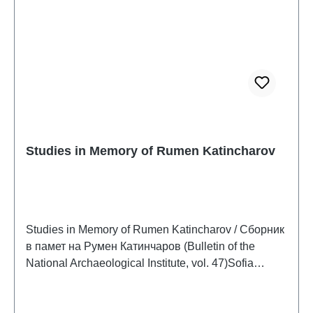
Studies in Memory of Rumen Katincharov
Studies in Memory of Rumen Katincharov / Сборник
в памет на Румен Катинчаров (Bulletin of the
National Archaeological Institute, vol. 47)Sofia
2021ISBN 978-619-254-002-9386 S., zahlr. Farb-
und S/W-Abb., 28 x 20 cm; broschiertArtikel in