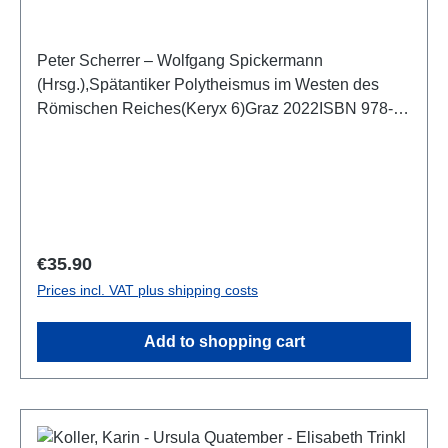
Peter Scherrer – Wolfgang Spickermann
(Hrsg.),Spätantiker Polytheismus im Westen des
Römischen Reiches(Keryx 6)Graz 2022ISBN 978-3-
902666-90-1197 S./pp., zahlr. Farb- und S/W-Abb.,
27 x 19 cm; kartoniert
Regular price:
€35.90
Prices incl. VAT plus shipping costs
Add to shopping cart