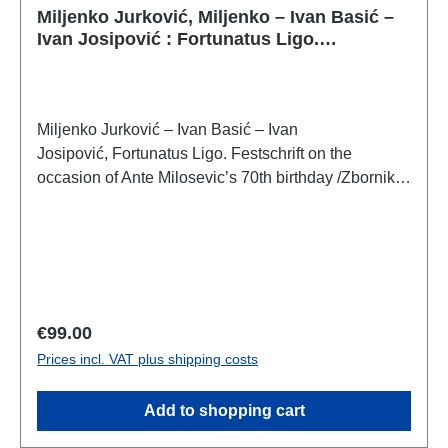
Miljenko Jurković, Miljenko – Ivan Basić –
Ivan Josipović : Fortunatus Ligo.
Festschrift on the occasion of Ante
Milosevic’s 70th birthday
Miljenko Jurković – Ivan Basić – Ivan
Josipović, Fortunatus Ligo. Festschrift on the
occasion of Ante Milosevic’s 70th birthday /Zbornik
povodom sedamdesetog rođendana Ante
Miloševića(Dissertationes et Monographiae, vol.
20)Split – Zadar – Zagreb – Motovun 2024ISBN 978-
953-8250-40-8ISBN 978-953-331-521-8ISBN 978-
953-352-118-3576 S./pp., zahlr. Farb- und S/W-
Abb./num. colour and b/w-figs., 28 x 20 cm;
Regular price:
€99.00
broschiert/softcover
Prices incl. VAT plus shipping costs
Add to shopping cart