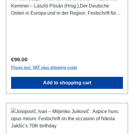
Kemmer – László Pósán (Hrsg.),Der Deutsche
Orden in Europa und in der Region. Festschrift für
Udo Arnold zum 85. GeburtstagDebrecen 2025ISBN
978-963-490-721-3543 S./pp.; zahlr. Farb- und S/W-
Abb./num. colour and b/w-figs., 29,7 x 21 cm;
kartoniert/hardcover
Regular price:
€99.00
Prices incl. VAT plus shipping costs
Add to shopping cart