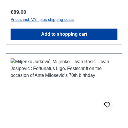
zweisprachig kroatisch - englischbilingual croatian -
english
Regular price:
€89.00
Prices incl. VAT plus shipping costs
Add to shopping cart