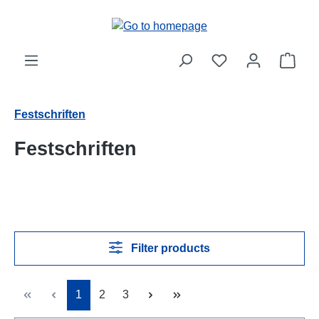
Skip to main content
Shop
Festschriften
Festschriften
Filter products
Page
Page
Page
1
2
3