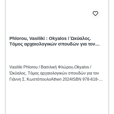
Phlorou, Vasiliki : Okyalos / Ὠκύαλος.
Tόμος αρχαιολογικών σπουδών για τον
Γιάννη Σ. Κωστόπουλο
Vasiliki Phlorou / Βασιλική Φλώρου,Okyalos /
Ὠκύαλος. Tόμος αρχαιολογικών σπουδών για τον
Γιάννη Σ. ΚωστόπουλοAthen 2024ISBN 978-618-
87068-0-4 254 S./pp., zahlr. Farb- und S/W-
Abb./num. colour and b/w-figs., 28 x 22 cm;
kartoniert/hardcover