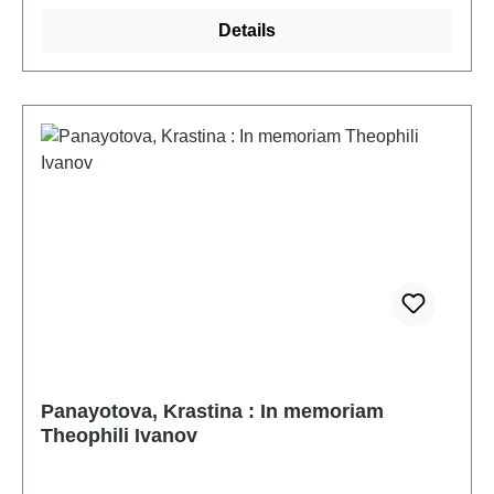
Tabula Gratulatoria belegen, dass es nicht nur uns,
Details
sondern auch vielen Weggefährten, Kolleginnen und
Kollegen, Schülerinnen und Schülern sowie
Freunden ein Anliegen war, Verena Gassner eine
solche Festschrift zu widmen.
Panayotova, Krastina : In memoriam
Theophili Ivanov