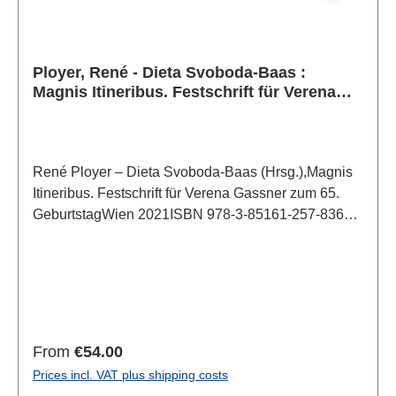
Ployer, René - Dieta Svoboda-Baas :
Magnis Itineribus. Festschrift für Verena
Gassner zum 65. Geburtstag
René Ployer – Dieta Svoboda-Baas (Hrsg.),Magnis
Itineribus. Festschrift für Verena Gassner zum 65.
GeburtstagWien 2021ISBN 978-3-85161-257-8369
S., zahlr. Farbabb., 29,7 x 21 cm; kartoniertAuch als
E-Book erhältlich Die Publikation "Magnis itineribus"
vereint in 26 Beiträgen, deren Bogen sich von der
archaischen Zeit bis in die Gegenwart erstreckt, die
vielfältigen Themenbereiche, welche die
weitgestreckten Interessen Verena Gassners in
Regular price:
From
€54.00
exemplarischer Weise widerspiegeln. Diese
Prices incl. VAT plus shipping costs
Beiträge sowie die zahlreichen Einträge auf der