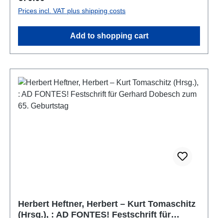
Spruchsammlung „Bescheidenheit“ - Swer den
Prices incl. VAT plus shipping costs
pfenninc liep hât - ist titelgebend für die Festschrift
für Univ.-Prof. Dr. Hubert Emmerig und unterstreicht
Add to shopping cart
die Zuneigung des Jubilars zur Münze als dem
zentralen Objekt der Numismatik. Wie weit das
Interesse Hubert Emmerigs über den bloßen
„pfenninc“ hinausgeht, legt die vorliegende
Festschrift offen dar. Die 46 Beiträge von 53
Kolleginnen und Kollegen, darunter auch ehemalige
Schülerinnen und Schüler, thematisieren ein breites,
zeitlich als auch geografisch weit gestreutes
Spektrum der Numismatik – von der Münze über
diverse andere Objektgruppen bis hin zu den
Schriftquellen –, sind vielfach mit dem Wirken Hubert
Emmerigs verschränkt und spiegeln die vielfältige
fach- und länderübergreifende Vernetzung des
Jubilars wider.
Herbert Heftner, Herbert – Kurt Tomaschitz
(Hrsg.), : AD FONTES! Festschrift für