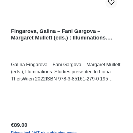
Fingarova, Galina – Fani Gargova –
Margaret Mullett (eds.) : Illuminations.
Studies presented to Lioba Theis
Galina Fingarova – Fani Gargova – Margaret Mullett
(eds.), Illuminations. Studies presented to Lioba
TheisWien 2022ISBN 978-3-85161-279-0 195
S./pp., zahlr. Farb- und S/W-Abb./num. colour and
b/w-figs., 29,7 x 21 cm; kartoniert/hardcover
Regular price:
€89.00
Prices incl. VAT plus shipping costs