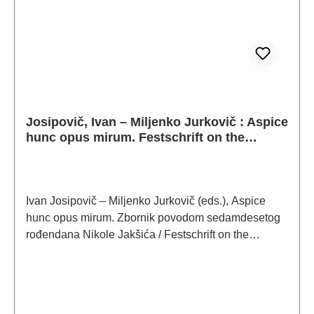
Josipovič, Ivan – Miljenko Jurkovič : Aspice
hunc opus mirum. Festschrift on the
occasion of Nikola Jakšic's 70th birthday
Ivan Josipovič – Miljenko Jurkovič (eds.), Aspice
hunc opus mirum. Zbornik povodom sedamdesetog
rođendana Nikole Jakšića / Festschrift on the
occasion of Nikola Jakšic's 70th birthdayZadar –
Zagreb – Montovun 2020ISBN 978-953-331-304-7
220 S./pp., 233 Farb- und S/W-Abb./num. colour and
b/w-figs., 23,5 x 16,5 cm; broschiert/softcover