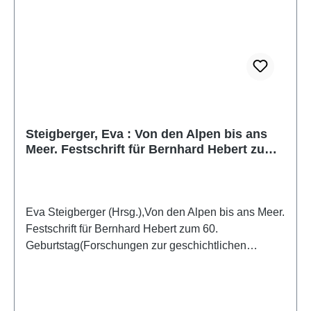
Steigberger, Eva : Von den Alpen bis ans
Meer. Festschrift für Bernhard Hebert zum
60. Geburtstag
Eva Steigberger (Hrsg.),Von den Alpen bis ans Meer.
Festschrift für Bernhard Hebert zum 60.
Geburtstag(Forschungen zur geschichtlichen
Landeskunde der Steiermark, Band 86)Wien
2020ISBN 978-3-85161-231-8244 S./pp., zahlr.
Farb- und S/W-Abb./num. colour and b/w-figs., 29,7 x