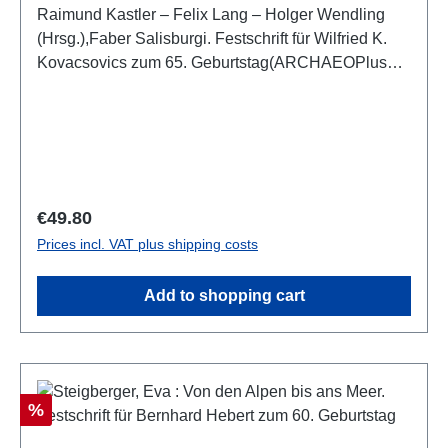
Raimund Kastler – Felix Lang – Holger Wendling
(Hrsg.),Faber Salisburgi. Festschrift für Wilfried K.
Kovacsovics zum 65. Geburtstag(ARCHAEOPlus
10)Salzburg 2018ISBN 978-3-9504667-0-6390 S.,
zahlr. Farb- und S/W-Abb., 29,7 x 21 cm; broschiert
Regular price:
€49.80
Prices incl. VAT plus shipping costs
Add to shopping cart
Discount
%