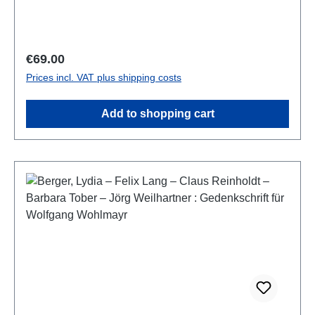
bulgarisch, englisch und russisch mit englischer
Zusammenfassung
Regular price:
€69.00
Prices incl. VAT plus shipping costs
Add to shopping cart