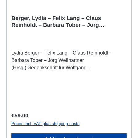
Berger, Lydia – Felix Lang – Claus
Reinholdt – Barbara Tober – Jörg
Weilhartner : Gedenkschrift für Wolfgang
Wohlmayr
Lydia Berger – Felix Lang – Claus Reinholdt –
Barbara Tober – Jörg Weilhartner
(Hrsg.),Gedenkschrift für Wolfgang
Wohlmayr(ARCHAEOPlus 13)Salzburg 2020ISBN
978-3-9504667-3-7546 S., zahlr. Farb- und S/W-
Abb., 29,7 x 21 cm; broschiert
Regular price:
€59.00
Prices incl. VAT plus shipping costs