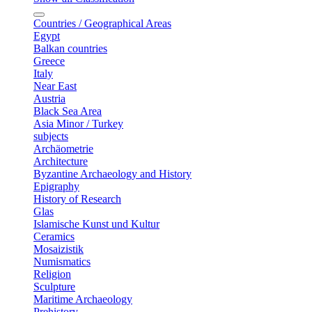
Countries / Geographical Areas
Egypt
Balkan countries
Greece
Italy
Near East
Austria
Black Sea Area
Asia Minor / Turkey
subjects
Archäometrie
Architecture
Byzantine Archaeology and History
Epigraphy
History of Research
Glas
Islamische Kunst und Kultur
Ceramics
Mosaizistik
Numismatics
Religion
Sculpture
Maritime Archaeology
Prehistory