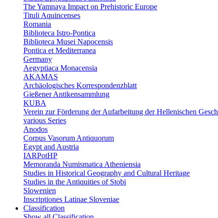
The Yamnaya Impact on Prehistoric Europe
Tituli Aquincenses
Romania
Biblioteca Istro-Pontica
Biblioteca Musei Napocensis
Pontica et Mediterranea
Germany
Aegyptiaca Monacensia
AKAMAS
Archäologisches Korrespondenzblatt
Gießener Antikensammlung
KUBA
Verein zur Förderung der Aufarbeitung der Hellenischen Gesch
various Series
Anodos
Corpus Vasorum Antiquorum
Egypt and Austria
IARPotHP
Memoranda Numismatica Atheniensia
Studies in Historical Geography and Cultural Heritage
Studies in the Antiquities of Stobi
Slowenien
Inscriptiones Latinae Sloveniae
Classification
Show all Classification