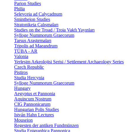
Parion Studies
Philia
Selevceia ad Calycadnum
Smintheion Studies
Stratonikeia Çalışmaları
Studies on the Troad / Troia Vakfı Yayınları
Sylloge Nummorum Graecorum
Tarsus Araştırmaları
Tripolis ad Maeandrum
TÜBA - AR
Valonia
Yerleşim Arkeolojisi Serisi / Settlement Archaeology Series
Czech Republic
Pistiros
Studia Hercynia
Sylloge Nummorum Graecorum
Hungary
Aegyptus et Pannonia
Aquincum Nostrum
CIG Pannonicarum
Hungarian Polis Studies
István Hahn Lectures
Mouseion
Regesten der antiken Fundmünzen
Studia Epigraphica Pannonica