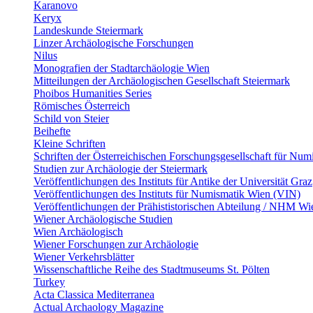
Karanovo
Keryx
Landeskunde Steiermark
Linzer Archäologische Forschungen
Nilus
Monografien der Stadtarchäologie Wien
Mitteilungen der Archäologischen Gesellschaft Steiermark
Phoibos Humanities Series
Römisches Österreich
Schild von Steier
Beihefte
Kleine Schriften
Schriften der Österreichischen Forschungsgesellschaft für Num
Studien zur Archäologie der Steiermark
Veröffentlichungen des Instituts für Antike der Universität Graz
Veröffentlichungen des Instituts für Numismatik Wien (VIN)
Veröffentlichungen der Prähististorischen Abteilung / NHM Wi
Wiener Archäologische Studien
Wien Archäologisch
Wiener Forschungen zur Archäologie
Wiener Verkehrsblätter
Wissenschaftliche Reihe des Stadtmuseums St. Pölten
Turkey
Acta Classica Mediterranea
Actual Archaology Magazine