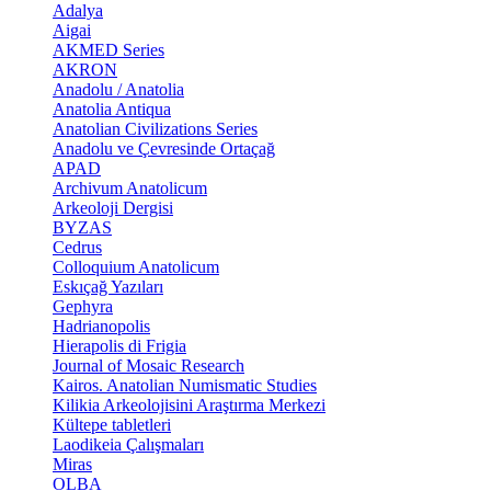
Adalya
Aigai
AKMED Series
AKRON
Anadolu / Anatolia
Anatolia Antiqua
Anatolian Civilizations Series
Anadolu ve Çevresinde Ortaçağ
APAD
Archivum Anatolicum
Arkeoloji Dergisi
BYZAS
Cedrus
Colloquium Anatolicum
Eskıçağ Yazıları
Gephyra
Hadrianopolis
Hierapolis di Frigia
Journal of Mosaic Research
Kairos. Anatolian Numismatic Studies
Kilikia Arkeolojisini Araştırma Merkezi
Kültepe tabletleri
Laodikeia Çalışmaları
Miras
OLBA