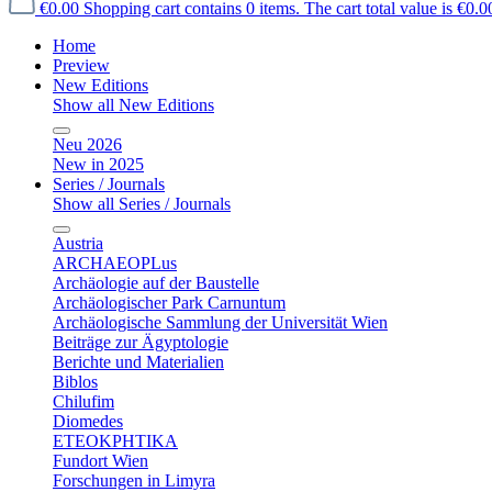
€0.00
Shopping cart contains 0 items. The cart total value is €0.0
Home
Preview
New Editions
Show all New Editions
Neu 2026
New in 2025
Series / Journals
Show all Series / Journals
Austria
ARCHAEOPLus
Archäologie auf der Baustelle
Archäologischer Park Carnuntum
Archäologische Sammlung der Universität Wien
Beiträge zur Ägyptologie
Berichte und Materialien
Biblos
Chilufim
Diomedes
ETEOKPHTIKA
Fundort Wien
Forschungen in Limyra