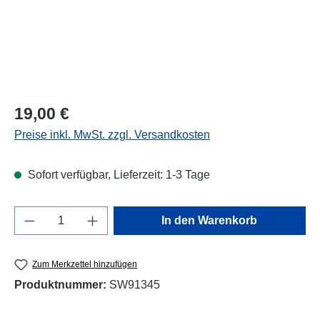
Regulärer Preis:
19,00 €
Preise inkl. MwSt. zzgl. Versandkosten
Sofort verfügbar, Lieferzeit: 1-3 Tage
Produkt Anzahl: Gib den gewünschten Wert e
In den Warenkorb
Zum Merkzettel hinzufügen
Produktnummer:
SW91345