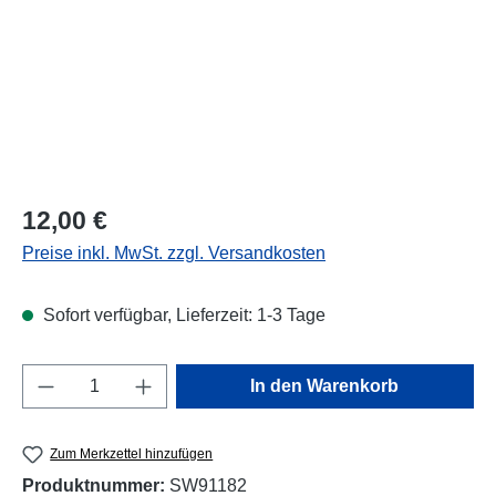
Regulärer Preis:
12,00 €
Preise inkl. MwSt. zzgl. Versandkosten
Sofort verfügbar, Lieferzeit: 1-3 Tage
Produkt Anzahl: Gib den gewünschten Wert e
In den Warenkorb
Zum Merkzettel hinzufügen
Produktnummer:
SW91182