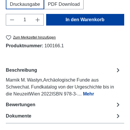
Druckausgabe
PDF Download
Produkt Anzahl: Gib den gewünschten Wert e
In den Warenkorb
Zum Merkzettel hinzufügen
Produktnummer:
100166.1
Beschreibung
Marnik M. Wastyn,Archäologische Funde aus
Schwechat. Fundkatalog von der Urgeschichte bis in
die NeuzeitWien 2022ISBN 978-3-…
Mehr
Bewertungen
Dokumente