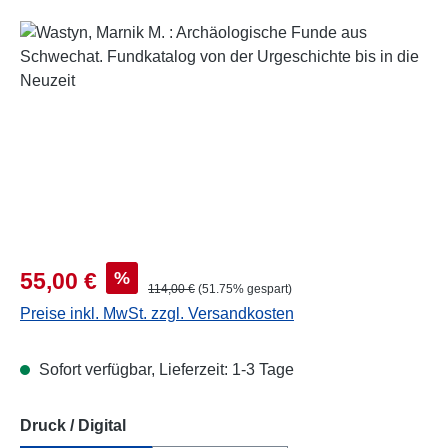
Bildergalerie überspringen
Verkaufspreis:
%
55,00 €
Regulärer Preis:
114,00 €
(51.75% gespart)
Preise inkl. MwSt. zzgl. Versandkosten
Sofort verfügbar, Lieferzeit: 1-3 Tage
auswählen
Druck / Digital