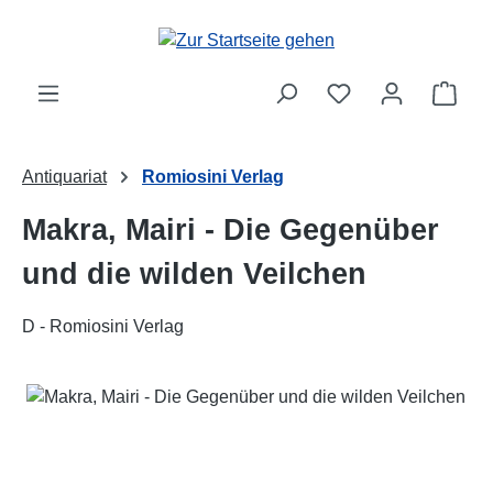
Zum Hauptinhalt springen
Ware
Antiquariat
Romiosini Verlag
Makra, Mairi - Die Gegenüber
und die wilden Veilchen
D - Romiosini Verlag
Bildergalerie überspringen