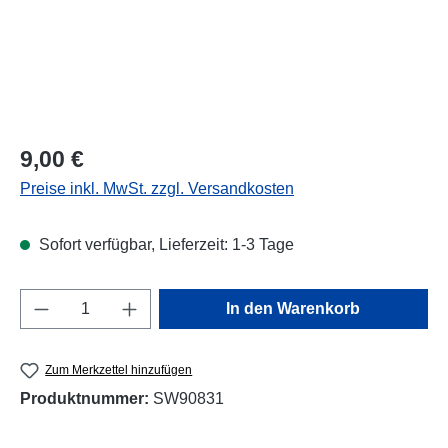
Regulärer Preis:
9,00 €
Preise inkl. MwSt. zzgl. Versandkosten
Sofort verfügbar, Lieferzeit: 1-3 Tage
Produkt Anzahl: Gib den gewünschten Wert e
In den Warenkorb
Zum Merkzettel hinzufügen
Produktnummer:
SW90831