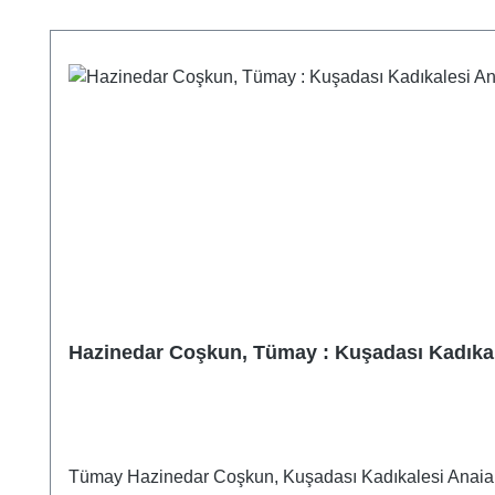
Produktgalerie überspringen
Hazinedar Coşkun, Tümay : Kuşadası Kadıkal
Tümay Hazinedar Coşkun, Kuşadası Kadıkalesi Anaia 