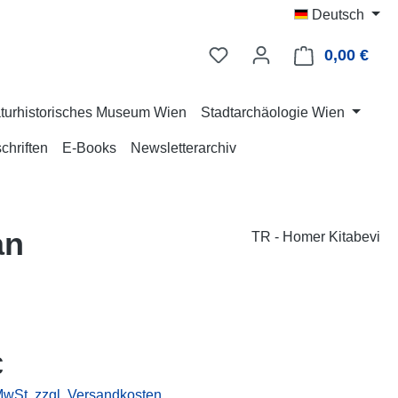
Deutsch
0,00 €
Ware
turhistorisches Museum Wien
Stadtarchäologie Wien
chriften
E-Books
Newsletterarchiv
an
TR - Homer Kitabevi
eis:
€
 MwSt. zzgl. Versandkosten