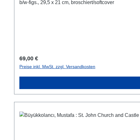
b/w-figs., 29,5 x 21 cm, broschiert/softcover
Regulärer Preis:
69,00 €
Preise inkl. MwSt. zzgl. Versandkosten