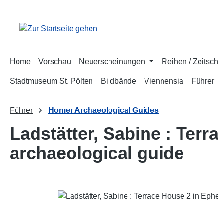
m Hauptinhalt springen
Zur Suche springen
Zur Hauptnavigation springen
Home
Vorschau
Neuerscheinungen
Reihen / Zeitsch
Stadtmuseum St. Pölten
Bildbände
Viennensia
Führer
Führer
Homer Archaeological Guides
Ladstätter, Sabine : Ter
archaeological guide
Bildergalerie überspringen