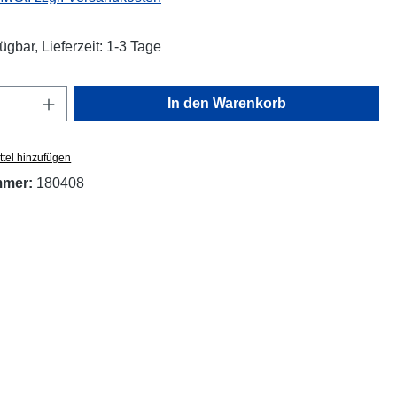
ügbar, Lieferzeit: 1-3 Tage
Anzahl: Gib den gewünschten Wert ein oder
In den Warenkorb
tel hinzufügen
mmer:
180408