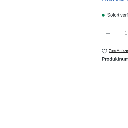
Sofort verf
Produkt 
Zum Merkzet
Produktnu