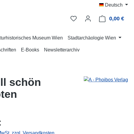
Deutsch
0,00 €
Ware
turhistorisches Museum Wien
Stadtarchäologie Wien
chriften
E-Books
Newsletterarchiv
ll schön
pten
eis:
€
 MwSt. zzgl. Versandkosten