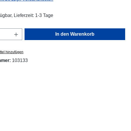
ügbar, Lieferzeit: 1-3 Tage
Anzahl: Gib den gewünschten Wert ein oder
In den Warenkorb
tel hinzufügen
mmer:
103133