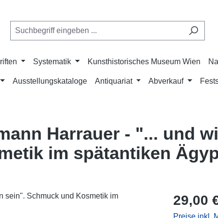
riften
Systematik
Kunsthistorisches Museum Wien
Na
Ausstellungskataloge
Antiquariat
Abverkauf
Fests
mann Harrauer - "... und wi
metik im spätantiken Ägy
Regulärer Pr
29,00 
Preise inkl.