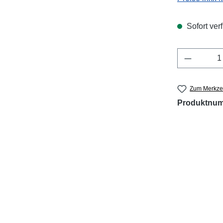
Sofort verf
Produkt 
Zum Merkzet
Produktnu