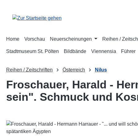
m Hauptinhalt springen
Zur Suche springen
Zur Hauptnavigation springen
Home
Vorschau
Neuerscheinungen
Reihen / Zeitsch
Stadtmuseum St. Pölten
Bildbände
Viennensia
Führer
Reihen / Zeitschriften
Österreich
Nilus
Froschauer, Harald - Her
sein". Schmuck und Kos
Bildergalerie überspringen