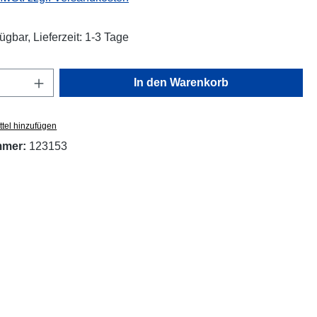
ügbar, Lieferzeit: 1-3 Tage
Anzahl: Gib den gewünschten Wert ein oder
In den Warenkorb
tel hinzufügen
mmer:
123153