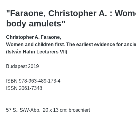
"Faraone, Christopher A. : Wome
body amulets"
Christopher A. Faraone,
Women and children first. The earliest evidence for anc
(István Hahn Lecturers VII)
Budapest 2019
ISBN 978-963-489-173-4
ISSN 2061-7348
57 S., S/W-Abb., 20 x 13 cm; broschiert