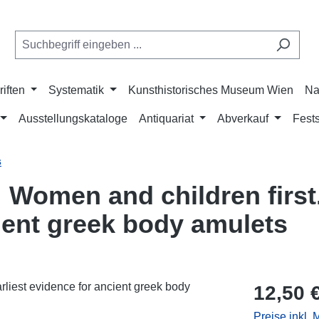
riften
Systematik
Kunsthistorisches Museum Wien
Na
Ausstellungskataloge
Antiquariat
Abverkauf
Fests
s
: Women and children first
cient greek body amulets
Regulärer Pr
12,50 
Preise inkl.