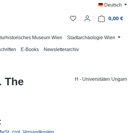
Deutsch
0,00 €
Ware
turhistorisches Museum Wien
Stadtarchäologie Wien
chriften
E-Books
Newsletterarchiv
. The
H - Universitäten Ungarn
eis:
€
 MwSt. zzgl. Versandkosten