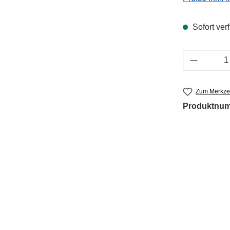
Sofort verf
Produkt 
Zum Merkzet
Produktnu