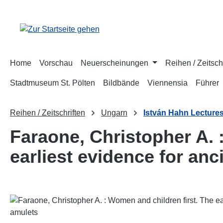
m Hauptinhalt springen
Zur Suche springen
Zur Hauptnavigation springen
Home
Vorschau
Neuerscheinungen
Reihen / Zeitsch
Stadtmuseum St. Pölten
Bildbände
Viennensia
Führer
Reihen / Zeitschriften
Ungarn
István Hahn Lecture
Faraone, Christopher A. 
earliest evidence for an
Bildergalerie überspringen