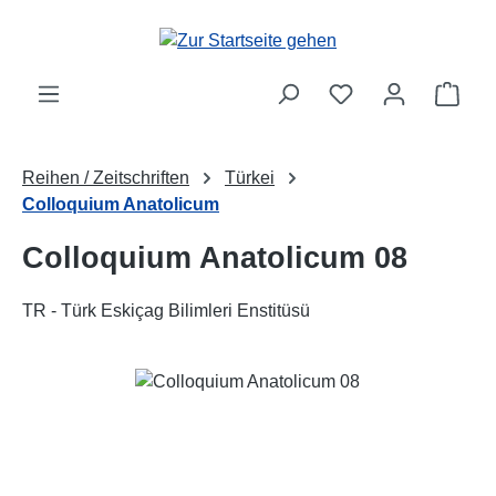
Zum Hauptinhalt springen
Ware
Reihen / Zeitschriften
Türkei
Colloquium Anatolicum
Colloquium Anatolicum 08
TR - Türk Eskiçag Bilimleri Enstitüsü
Bildergalerie überspringen