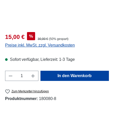
Verkaufspreis:
%
15,00 €
Regulärer Preis:
30,00 €
(50% gespart)
Preise inkl. MwSt. zzgl. Versandkosten
Sofort verfügbar, Lieferzeit: 1-3 Tage
Produkt Anzahl: Gib den gewünschten Wert e
In den Warenkorb
Zum Merkzettel hinzufügen
Produktnummer:
180080-8