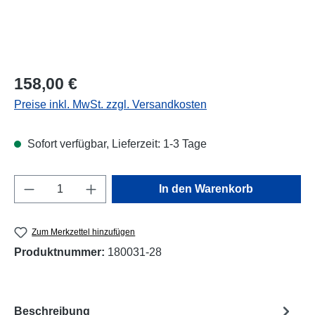
Regulärer Preis:
158,00 €
Preise inkl. MwSt. zzgl. Versandkosten
Sofort verfügbar, Lieferzeit: 1-3 Tage
Produkt Anzahl: Gib den gewünschten Wert e
In den Warenkorb
Zum Merkzettel hinzufügen
Produktnummer:
180031-28
Beschreibung