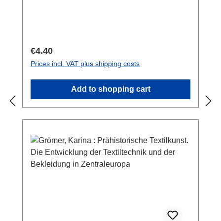
1. Februar 2012 bis 6. januar 2013 im
Naturhistorischen Museum Wien stattfand.
Sie bildete die Zusammenfassung eines
gemeinsamen Projektes von Forschern des
Regular price:
€4.40
NHM und Künstlern der Universität für
Prices incl. VAT plus shipping costs
angewandte Kunst.
Add to shopping cart