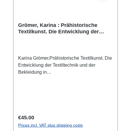
Grömer, Karina : Prähistorische
Textilkunst. Die Entwicklung der
Textiltechnik und der Bekleidung in
Zentraleuropa
Karina Grömer,Prähistorische Textilkunst. Die
Entwicklung der Textiltechnik und der
Bekleidung in
Zentraleuropa(Veröffentlichungen der
Prähistorischen Abteilung 6) Zweite,
erweiterte AuflageWien 2023²ISBN 978-3-
903096-64-6X + 550 S./pp., zahlr. Farb- und
S/W-Abb./num. colour and b/w-figs., 27,5 x 19
cm; kartoniert/hardcover Spinnen, Weben,
Regular price:
€45.00
und Nähen – das alles ist uralte überlieferte
Prices incl. VAT plus shipping costs
Handwerkskunst. Textiles Handwerk begleitet