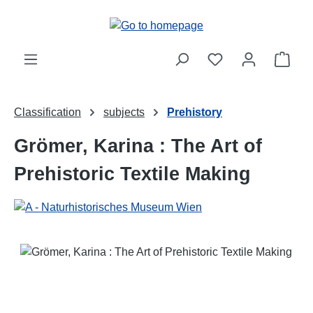
Skip to main content
Shop
Classification
subjects
Prehistory
Grömer, Karina : The Art of
Prehistoric Textile Making
Skip image gallery