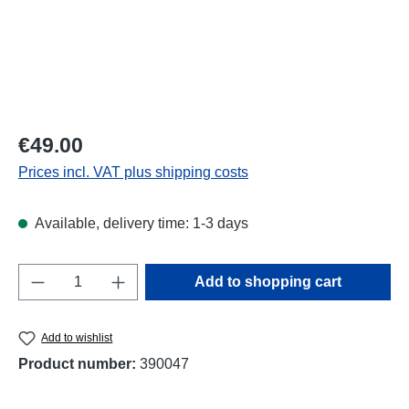
Regular price:
€49.00
Prices incl. VAT plus shipping costs
Available, delivery time: 1-3 days
Product Quantity: Enter the desired amount o
Add to shopping cart
Add to wishlist
Product number:
390047