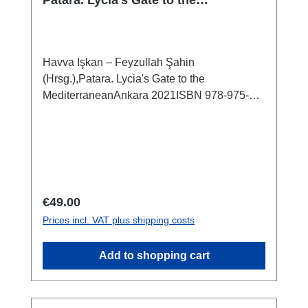
Patara. Lycia's Gate to the
Mediterranean
Havva Işkan – Feyzullah Şahin
(Hrsg.),Patara. Lycia's Gate to the
MediterraneanAnkara 2021ISBN 978-975-17-
4865-2162 S., zahlr. Farbabb., 28 x 22 cm;
broschiert
Regular price:
€49.00
Prices incl. VAT plus shipping costs
Add to shopping cart