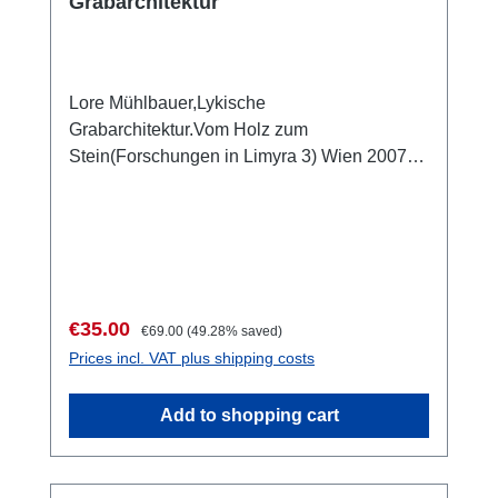
Grabarchitektur
Lore Mühlbauer,Lykische
Grabarchitektur.Vom Holz zum
Stein(Forschungen in Limyra 3) Wien 2007
ISBN 978-3-901232-65-7 218 S., 389 Abb.,
29,7 x 21 cm; kartoniertKurzbeschreibung
Sale price:
Regular price:
€35.00
€69.00
(49.28% saved)
Prices incl. VAT plus shipping costs
Add to shopping cart