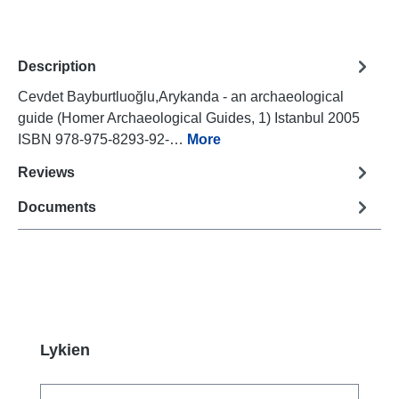
Description
Cevdet Bayburtluoğlu,Arykanda - an archaeological
guide (Homer Archaeological Guides, 1) Istanbul 2005
ISBN 978-975-8293-92-…
More
Reviews
Documents
Skip product gallery
Lykien