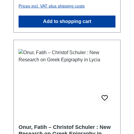
und 45 verschiedene Amphorentypen
Prices incl. VAT plus shipping costs
dokumentiert. Die Insel und ihre Küsten
weisen hinsichtlich der architektonischen
Add to shopping cart
Strukturen eine Reihe von Funden zwischen
dem 4. Jh. v. Chr. und der frühen
oströmischen Zeit auf, während die bei den
Unterwassersurveys identifizierten
Amphorenfunde einen Zeitraum zwischen
dem 8. Jhdt. v. Chr. und dem 13. Jhdt. n. Chr.
abdecken.
Onur, Fatih – Christof Schuler : New
Research on Greek Epigraphy in