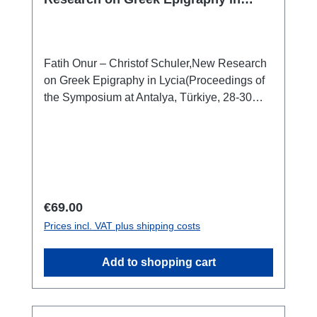
Lycia
Fatih Onur – Christof Schuler,New Research
on Greek Epigraphy in Lycia(Proceedings of
the Symposium at Antalya, Türkiye, 28-30
March 2022) Istanbul 2024 ISBN 978-625-
98302-1-6XXII + 314 S./pp., zahlr. Farb- und
SW-Abb./num. colour and b/w-figs., 28 x 21,5
cm; kartoniert/hardcover
Regular price:
€69.00
Prices incl. VAT plus shipping costs
Add to shopping cart