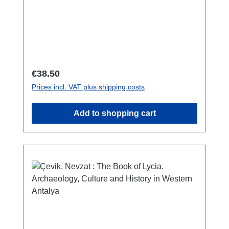
S./pp., zahlr Farbabb./num. colour figs., 23,5 x
16,5 cm; broschiert/softcover
Regular price:
€38.50
Prices incl. VAT plus shipping costs
Add to shopping cart