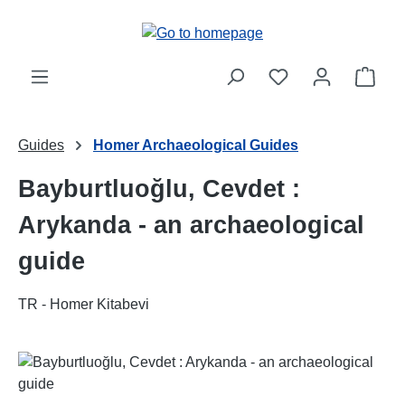
Skip to main content
Shop
Guides
Homer Archaeological Guides
Bayburtluoğlu, Cevdet :
Arykanda - an archaeological
guide
TR - Homer Kitabevi
Skip image gallery