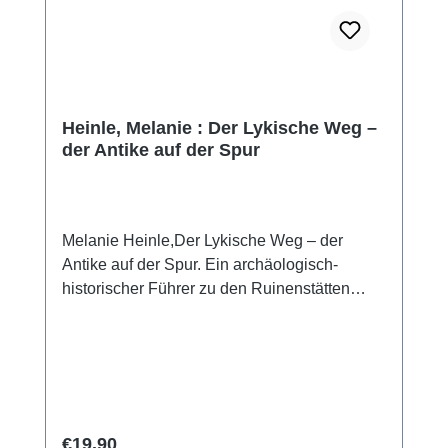
Heinle, Melanie : Der Lykische Weg –
der Antike auf der Spur
Melanie Heinle,Der Lykische Weg – der
Antike auf der Spur. Ein archäologisch-
historischer Führer zu den Ruinenstätten
entlang des Lykischen WegesWien
2014ISBN 978-3-85161-106-9144 S., zahlr.
Farbabb., 22 x 12 cm; Englisch Broschur
Kurzbeschreibung: Dieser handliche
Reiseführer ist ein unentbehrliches Büchlein
für jeden, der auf dem Lykischen Weg
Regular price:
€19.90