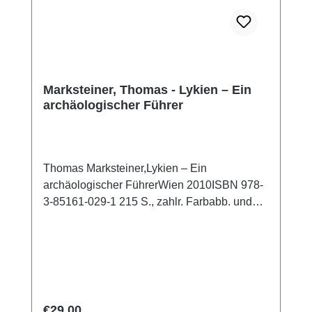
Marksteiner, Thomas - Lykien – Ein
archäologischer Führer
Thomas Marksteiner,Lykien – Ein
archäologischer FührerWien 2010ISBN 978-
3-85161-029-1 215 S., zahlr. Farbabb. und
Pläne, 21,5 x 14 cm; kartoniert
Regular price:
€29.00