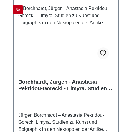
Archäologischen Institutes ausgezeichnet –
man darf also auf weitere
Discount
%
Reisebeschreibungen gespannt sein.
Borchhardt, Jürgen - Anastasia
Pekridou-Gorecki - Limyra. Studien
zu Kunst und Epigraphik in den
Nekropolen der Antike
Jürgen Borchhardt – Anastasia Pekridou-
Gorecki,Limyra. Studien zu Kunst und
Epigraphik in den Nekropolen der Antike