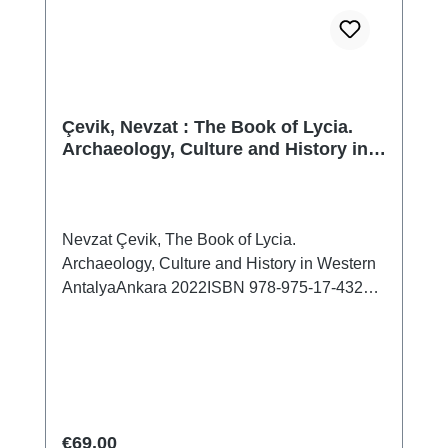
Çevik, Nevzat : The Book of Lycia.
Archaeology, Culture and History in
Western Antalya
Nevzat Çevik, The Book of Lycia.
Archaeology, Culture and History in Western
AntalyaAnkara 2022ISBN 978-975-17-4322-
0XIV + 611 S./pp., zahlr. Farb- und S/W-Abb./
num. colour and b/w-figs., 27,5 x 20,5 cm;
kartoniert/hardcover
Regular price:
€69.00