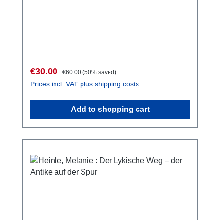
15-9274 S. mit zahlr. Farb- und S/W-Abb., 28
x 21,5 cm; kartoniert
Sale price:
Regular price:
€30.00
€60.00
(50% saved)
Prices incl. VAT plus shipping costs
Add to shopping cart