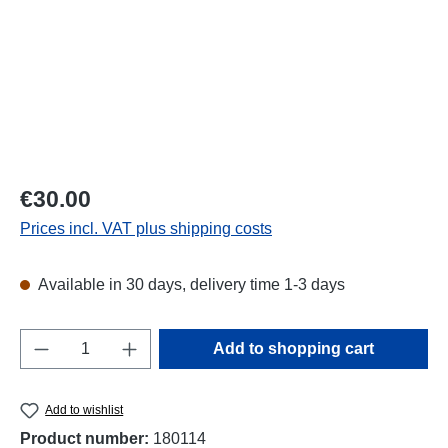
Regular price:
€30.00
Prices incl. VAT plus shipping costs
Available in 30 days, delivery time 1-3 days
Product Quantity: Enter the desired amount o
Add to shopping cart
Add to wishlist
Product number:
180114