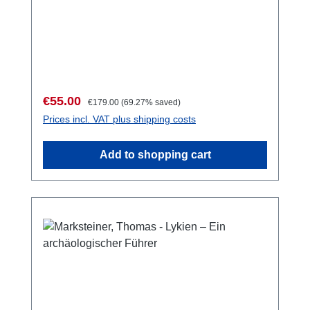
(Forschungen in Limyra 5)Wien 2012 ISBN
978-3-85161-062-8465 S., 100 S/W-Taf.,
zahlr. S/W-Abb., 8 Faltpläne in Kartenmappe,
29,7 x 21 cm; kartoniert
Sale price:
Regular price:
€55.00
€179.00
(69.27% saved)
Prices incl. VAT plus shipping costs
Add to shopping cart