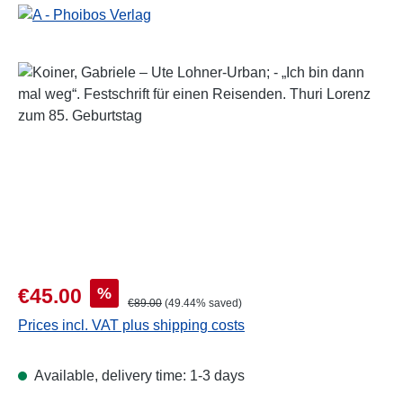
Skip image gallery
Sale price:
%
€45.00
Regular price:
€89.00
(49.44% saved)
Prices incl. VAT plus shipping costs
Available, delivery time: 1-3 days