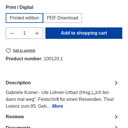
Select
Print / Digital
Printed edition
PDF Download
Product Quantity: Enter the desired amount o
Add to shopping cart
Add to wishlist
Product number:
100120.1
Description
Gabriele Koiner - Ute Lohner-Urban (Hrsg.),„Ich bin
dann mal weg“. Festschrift für einen Reisenden. Thuri
Lorenz zum 85. Geb…
More
Reviews
Documents