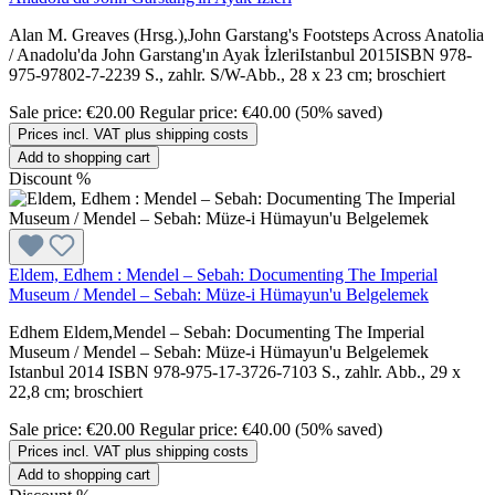
Alan M. Greaves (Hrsg.),John Garstang's Footsteps Across Anatolia
/ Anadolu'da John Garstang'ın Ayak İzleriIstanbul 2015ISBN 978-
975-97802-7-2239 S., zahlr. S/W-Abb., 28 x 23 cm; broschiert
Sale price:
€20.00
Regular price:
€40.00
(50% saved)
Prices incl. VAT plus shipping costs
Add to shopping cart
Discount
%
Eldem, Edhem : Mendel – Sebah: Documenting The Imperial
Museum / Mendel – Sebah: Müze-i Hümayun'u Belgelemek
Edhem Eldem,Mendel – Sebah: Documenting The Imperial
Museum / Mendel – Sebah: Müze-i Hümayun'u Belgelemek
Istanbul 2014 ISBN 978-975-17-3726-7103 S., zahlr. Abb., 29 x
22,8 cm; broschiert
Sale price:
€20.00
Regular price:
€40.00
(50% saved)
Prices incl. VAT plus shipping costs
Add to shopping cart