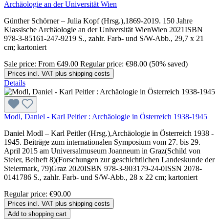
Archäologie an der Universität Wien
Günther Schörner – Julia Kopf (Hrsg.),1869-2019. 150 Jahre
Klassische Archäologie an der Universität WienWien 2021ISBN
978-3-85161-247-9219 S., zahlr. Farb- und S/W-Abb., 29,7 x 21
cm; kartoniert
Sale price:
From
€49.00
Regular price:
€98.00
(50% saved)
Prices incl. VAT plus shipping costs
Details
Modl, Daniel - Karl Peitler : Archäologie in Österreich 1938-1945
Daniel Modl – Karl Peitler (Hrsg.),Archäologie in Österreich 1938 -
1945. Beiträge zum internationalen Symposium vom 27. bis 29.
April 2015 am Universalmuseum Joanneum in Graz(Schild von
Steier, Beiheft 8)(Forschungen zur geschichtlichen Landeskunde der
Steiermark, 79)Graz 2020ISBN 978-3-903179-24-0ISSN 2078-
0141786 S., zahlr. Farb- und S/W-Abb., 28 x 22 cm; kartoniert
Regular price:
€90.00
Prices incl. VAT plus shipping costs
Add to shopping cart