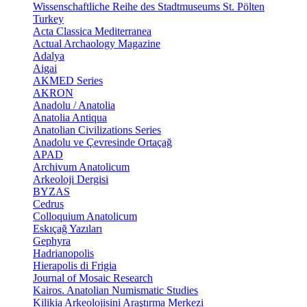
Wissenschaftliche Reihe des Stadtmuseums St. Pölten
Turkey
Acta Classica Mediterranea
Actual Archaology Magazine
Adalya
Aigai
AKMED Series
AKRON
Anadolu / Anatolia
Anatolia Antiqua
Anatolian Civilizations Series
Anadolu ve Çevresinde Ortaçağ
APAD
Archivum Anatolicum
Arkeoloji Dergisi
BYZAS
Cedrus
Colloquium Anatolicum
Eskıçağ Yazıları
Gephyra
Hadrianopolis
Hierapolis di Frigia
Journal of Mosaic Research
Kairos. Anatolian Numismatic Studies
Kilikia Arkeolojisini Araştırma Merkezi