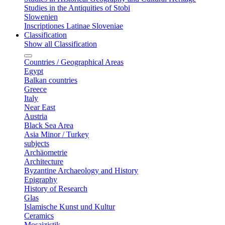
Studies in the Antiquities of Stobi
Slowenien
Inscriptiones Latinae Sloveniae
Classification
Show all Classification
Countries / Geographical Areas
Egypt
Balkan countries
Greece
Italy
Near East
Austria
Black Sea Area
Asia Minor / Turkey
subjects
Archäometrie
Architecture
Byzantine Archaeology and History
Epigraphy
History of Research
Glas
Islamische Kunst und Kultur
Ceramics
Mosaizistik