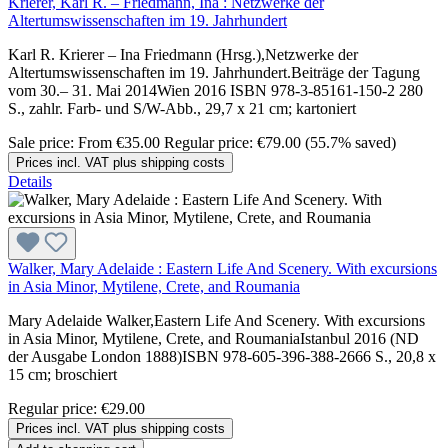
Krierer, Karl R. – Friedmann, Ina : Netzwerke der
Altertumswissenschaften im 19. Jahrhundert
Karl R. Krierer – Ina Friedmann (Hrsg.),Netzwerke der
Altertumswissenschaften im 19. Jahrhundert.Beiträge der Tagung
vom 30.– 31. Mai 2014Wien 2016 ISBN 978-3-85161-150-2 280
S., zahlr. Farb- und S/W-Abb., 29,7 x 21 cm; kartoniert
Sale price:
From
€35.00
Regular price:
€79.00
(55.7% saved)
Prices incl. VAT plus shipping costs
Details
Walker, Mary Adelaide : Eastern Life And Scenery. With excursions
in Asia Minor, Mytilene, Crete, and Roumania
Mary Adelaide Walker,Eastern Life And Scenery. With excursions
in Asia Minor, Mytilene, Crete, and RoumaniaIstanbul 2016 (ND
der Ausgabe London 1888)ISBN 978-605-396-388-2666 S., 20,8 x
15 cm; broschiert
Regular price:
€29.00
Prices incl. VAT plus shipping costs