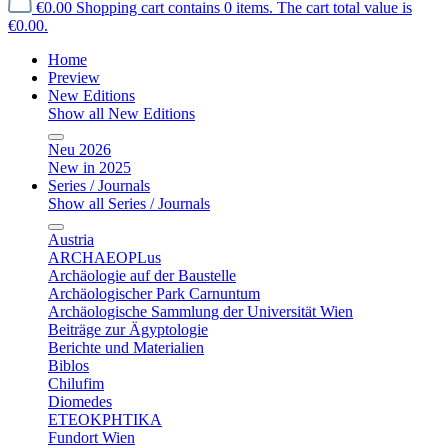
€0.00
Shopping cart contains 0 items. The cart total value is
€0.00.
Home
Preview
New Editions
Show all New Editions
Neu 2026
New in 2025
Series / Journals
Show all Series / Journals
Austria
ARCHAEOPLus
Archäologie auf der Baustelle
Archäologischer Park Carnuntum
Archäologische Sammlung der Universität Wien
Beiträge zur Ägyptologie
Berichte und Materialien
Biblos
Chilufim
Diomedes
ETEOKPHTIKA
Fundort Wien