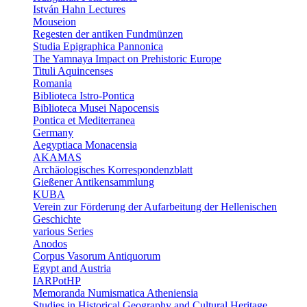
István Hahn Lectures
Mouseion
Regesten der antiken Fundmünzen
Studia Epigraphica Pannonica
The Yamnaya Impact on Prehistoric Europe
Tituli Aquincenses
Romania
Biblioteca Istro-Pontica
Biblioteca Musei Napocensis
Pontica et Mediterranea
Germany
Aegyptiaca Monacensia
AKAMAS
Archäologisches Korrespondenzblatt
Gießener Antikensammlung
KUBA
Verein zur Förderung der Aufarbeitung der Hellenischen
Geschichte
various Series
Anodos
Corpus Vasorum Antiquorum
Egypt and Austria
IARPotHP
Memoranda Numismatica Atheniensia
Studies in Historical Geography and Cultural Heritage