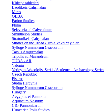
Kültepe tabletleri
Laodikeia Çalışmaları
Miras
OLBA
Parion Studies
Philia
Selevceia ad Calycadnum
Smintheion Studies
Stratonikeia Çalışmaları
Studies on the Troad / Troia Vakfı Yayınları
Sylloge Nummorum Graecorum
Tarsus Araştırmaları
Tripolis ad Maeandrum
TÜBA - AR
Valonia
Yerleşim Arkeolojisi Serisi / Settlement Archaeology Series
Czech Republic
Pistiros
Studia Hercynia
Sylloge Nummorum Graecorum
Hungary
Aegyptus et Pannonia
Aquincum Nostrum
CIG Pannonicarum
Hungarian Polis Studies