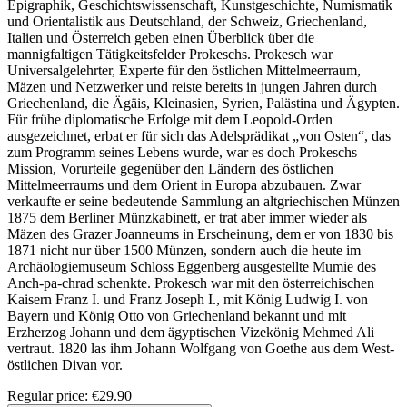
Epigraphik, Geschichtswissenschaft, Kunstgeschichte, Numismatik
und Orientalistik aus Deutschland, der Schweiz, Griechenland,
Italien und Österreich geben einen Überblick über die
mannigfaltigen Tätigkeitsfelder Prokeschs. Prokesch war
Universalgelehrter, Experte für den östlichen Mittelmeerraum,
Mäzen und Netzwerker und reiste bereits in jungen Jahren durch
Griechenland, die Ägäis, Kleinasien, Syrien, Palästina und Ägypten.
Für frühe diplomatische Erfolge mit dem Leopold-Orden
ausgezeichnet, erbat er für sich das Adelsprädikat „von Osten“, das
zum Programm seines Lebens wurde, war es doch Prokeschs
Mission, Vorurteile gegenüber den Ländern des östlichen
Mittelmeerraums und dem Orient in Europa abzubauen. Zwar
verkaufte er seine bedeutende Sammlung an altgriechischen Münzen
1875 dem Berliner Münzkabinett, er trat aber immer wieder als
Mäzen des Grazer Joanneums in Erscheinung, dem er von 1830 bis
1871 nicht nur über 1500 Münzen, sondern auch die heute im
Archäologiemuseum Schloss Eggenberg ausgestellte Mumie des
Anch-pa-chrad schenkte. Prokesch war mit den österreichischen
Kaisern Franz I. und Franz Joseph I., mit König Ludwig I. von
Bayern und König Otto von Griechenland bekannt und mit
Erzherzog Johann und dem ägyptischen Vizekönig Mehmed Ali
vertraut. 1820 las ihm Johann Wolfgang von Goethe aus dem West-
östlichen Divan vor.
Regular price:
€29.90