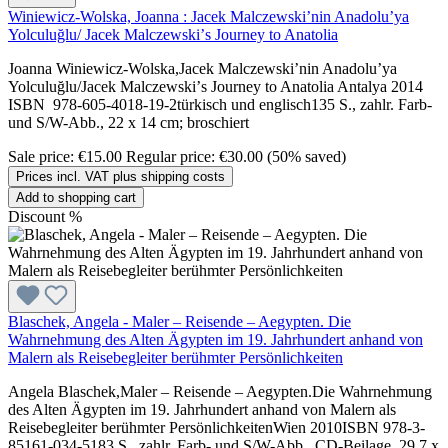
Winiewicz-Wolska, Joanna : Jacek Malczewskiʼnin Anadoluʼya
Yolculuğlu/ Jacek Malczewskiʼs Journey to Anatolia
Joanna Winiewicz-Wolska,Jacek Malczewskiʼnin Anadoluʼya
Yolculuğlu/Jacek Malczewskiʼs Journey to Anatolia Antalya 2014
ISBN 978-605-4018-19-2türkisch und englisch135 S., zahlr. Farb-
und S/W-Abb., 22 x 14 cm; broschiert
Sale price:
€15.00
Regular price:
€30.00
(50% saved)
Prices incl. VAT plus shipping costs
Add to shopping cart
Discount
%
Blaschek, Angela - Maler – Reisende – Aegypten. Die
Wahrnehmung des Alten Ägypten im 19. Jahrhundert anhand von
Malern als Reisebegleiter berühmter Persönlichkeiten
Angela Blaschek,Maler – Reisende – Aegypten.Die Wahrnehmung
des Alten Ägypten im 19. Jahrhundert anhand von Malern als
Reisebegleiter berühmter PersönlichkeitenWien 2010ISBN 978-3-
85161-034-5183 S., zahlr. Farb- und S/W-Abb., CD-Beilage, 29,7 x