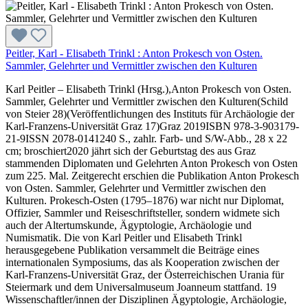
Peitler, Karl - Elisabeth Trinkl : Anton Prokesch von Osten.
Sammler, Gelehrter und Vermittler zwischen den Kulturen
Karl Peitler – Elisabeth Trinkl (Hrsg.),Anton Prokesch von Osten.
Sammler, Gelehrter und Vermittler zwischen den Kulturen(Schild
von Steier 28)(Veröffentlichungen des Instituts für Archäologie der
Karl-Franzens-Universität Graz 17)Graz 2019ISBN 978-3-903179-
21-9ISSN 2078-0141240 S., zahlr. Farb- und S/W-Abb., 28 x 22
cm; broschiert2020 jährt sich der Geburtstag des aus Graz
stammenden Diplomaten und Gelehrten Anton Prokesch von Osten
zum 225. Mal. Zeitgerecht erschien die Publikation Anton Prokesch
von Osten. Sammler, Gelehrter und Vermittler zwischen den
Kulturen. Prokesch-Osten (1795–1876) war nicht nur Diplomat,
Offizier, Sammler und Reiseschriftsteller, sondern widmete sich
auch der Altertumskunde, Ägyptologie, Archäologie und
Numismatik. Die von Karl Peitler und Elisabeth Trinkl
herausgegebene Publikation versammelt die Beiträge eines
internationalen Symposiums, das als Kooperation zwischen der
Karl-Franzens-Universität Graz, der Österreichischen Urania für
Steiermark und dem Universalmuseum Joanneum stattfand. 19
Wissenschaftler/innen der Disziplinen Ägyptologie, Archäologie,