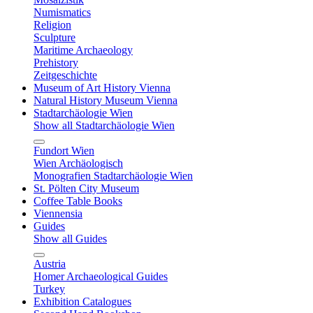
Numismatics
Religion
Sculpture
Maritime Archaeology
Prehistory
Zeitgeschichte
Museum of Art History Vienna
Natural History Museum Vienna
Stadtarchäologie Wien
Show all Stadtarchäologie Wien
Fundort Wien
Wien Archäologisch
Monografien Stadtarchäologie Wien
St. Pölten City Museum
Coffee Table Books
Viennensia
Guides
Show all Guides
Austria
Homer Archaeological Guides
Turkey
Exhibition Catalogues