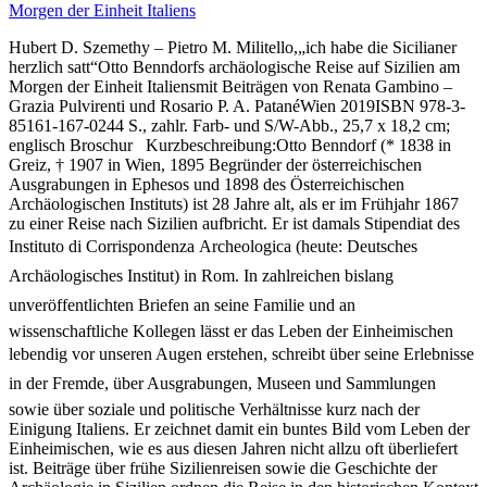
Morgen der Einheit Italiens
Hubert D. Szemethy – Pietro M. Militello,„ich habe die Sicilianer
herzlich satt“Otto Benndorfs archäologische Reise auf Sizilien am
Morgen der Einheit Italiensmit Beiträgen von Renata Gambino –
Grazia Pulvirenti und Rosario P. A. PatanéWien 2019ISBN 978-3-
85161-167-0244 S., zahlr. Farb- und S/W-Abb., 25,7 x 18,2 cm;
englisch Broschur Kurzbeschreibung:Otto Benndorf (* 1838 in
Greiz, † 1907 in Wien, 1895 Begründer der österreichischen
Ausgrabungen in Ephesos und 1898 des Österreichischen
Archäologischen Instituts) ist 28 Jahre alt, als er im Frühjahr 1867
zu einer Reise nach Sizilien aufbricht. Er ist damals Stipendiat des
Instituto di Corrispondenza Archeologica (heute: Deutsches
Archäologisches Institut) in Rom. In zahlreichen bislang
unveröffentlichten Briefen an seine Familie und an
wissenschaftliche Kollegen lässt er das Leben der Einheimischen
lebendig vor unseren Augen erstehen, schreibt über seine Erlebnisse
in der Fremde, über Ausgrabungen, Museen und Sammlungen
sowie über soziale und politische Verhältnisse kurz nach der
Einigung Italiens. Er zeichnet damit ein buntes Bild vom Leben der
Einheimischen, wie es aus diesen Jahren nicht allzu oft überliefert
ist. Beiträge über frühe Sizilienreisen sowie die Geschichte der