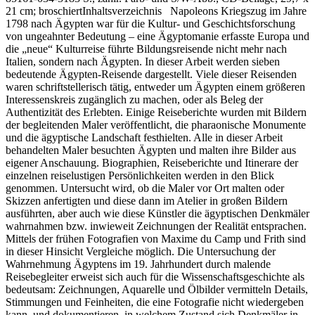
21 cm; broschiertInhaltsverzeichnis Napoleons Kriegszug im Jahre
1798 nach Ägypten war für die Kultur- und Geschichtsforschung
von ungeahnter Bedeutung – eine Ägyptomanie erfasste Europa und
die „neue“ Kulturreise führte Bildungsreisende nicht mehr nach
Italien, sondern nach Ägypten. In dieser Arbeit werden sieben
bedeutende Ägypten-Reisende dargestellt. Viele dieser Reisenden
waren schriftstellerisch tätig, entweder um Ägypten einem größeren
Interessenskreis zugänglich zu machen, oder als Beleg der
Authentizität des Erlebten. Einige Reiseberichte wurden mit Bildern
der begleitenden Maler veröffentlicht, die pharaonische Monumente
und die ägyptische Landschaft festhielten. Alle in dieser Arbeit
behandelten Maler besuchten Ägypten und malten ihre Bilder aus
eigener Anschauung. Biographien, Reiseberichte und Itinerare der
einzelnen reiselustigen Persönlichkeiten werden in den Blick
genommen. Untersucht wird, ob die Maler vor Ort malten oder
Skizzen anfertigten und diese dann im Atelier in großen Bildern
ausführten, aber auch wie diese Künstler die ägyptischen Denkmäler
wahrnahmen bzw. inwieweit Zeichnungen der Realität entsprachen.
Mittels der frühen Fotografien von Maxime du Camp und Frith sind
in dieser Hinsicht Vergleiche möglich. Die Untersuchung der
Wahrnehmung Ägyptens im 19. Jahrhundert durch malende
Reisebegleiter erweist sich auch für die Wissenschaftsgeschichte als
bedeutsam: Zeichnungen, Aquarelle und Ölbilder vermitteln Details,
Stimmungen und Feinheiten, die eine Fotografie nicht wiedergeben
kann, und dokumentieren, in welchem Zustand sich Denkmäler in