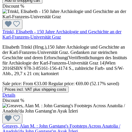
Add to shopping cart
Discount
%
Trinkl, Elisabeth - 150 Jahre Archäologie und Geschichte an der
Karl-Franzens-Universität Graz
Elisabeth Trinkl (Hrsg.),150 Jahre Archäologie und Geschichte an
der Karl-Franzens-Universität Graz. Gedanken zur steirischen
Geschichte und deren Erforschung(Veröffentlichungen des Instituts
für Archäologie der Karl-Franzens-Universität Graz 14)Wien
2016ISBN 978-3-85161-156-4174 S., zahlreiche Farb- und S/W-
Abb., 29,7 x 21 cm; kartoniert
Sale price:
From
€33.00
Regular price:
€69.00
(52.17% saved)
Prices incl. VAT plus shipping costs
Details
Discount
%
Greaves, Alan M. : John Garstang's Footsteps Across Anatolia /
Anadolu'da John Garstang'ın Ayak İzleri