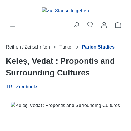
Zum Hauptinhalt springen
Ware
Reihen / Zeitschriften
Türkei
Parion Studies
Keleş, Vedat : Propontis and
Surrounding Cultures
TR - Zerobooks
Bildergalerie überspringen