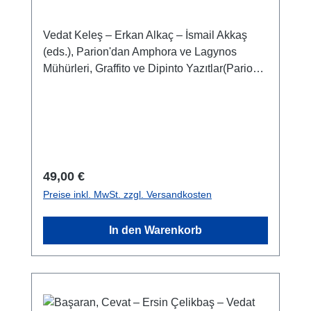
Dipinto Yazıtlar
Vedat Keleş – Erkan Alkaç – İsmail Akkaş
(eds.), Parion'dan Amphora ve Lagynos
Mühürleri, Graffito ve Dipinto Yazıtlar(Parion
Studies IV)Istanbul 2021ISBN 978-605-7673-
94-7VIII + 132 S./pp., zahlr. Farb- und S/W-
Abb./num. colour and b/w-figs., 29,7 x 21 cm;
kartoniert/hardcover
Regulärer Preis:
49,00 €
Preise inkl. MwSt. zzgl. Versandkosten
In den Warenkorb