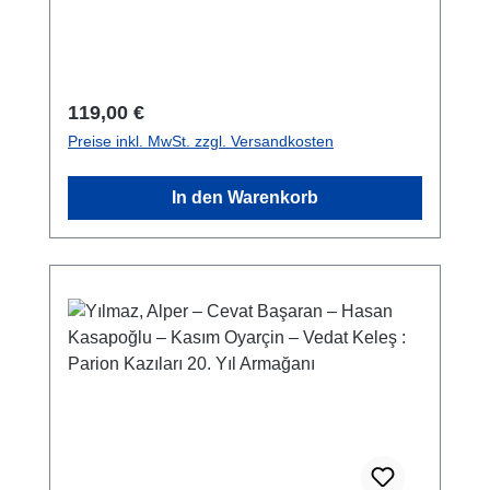
and b/w-figs., 29,7 x 21,5 cm;
kartoniert/hardcoverdreisprachig türkisch –
englisch – russischtrilingual turkish – english
– russian
Regulärer Preis:
119,00 €
Preise inkl. MwSt. zzgl. Versandkosten
In den Warenkorb