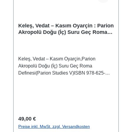
Keleş, Vedat – Kasım Oyarçin : Parion
Akropolü Doğu (İç) Suru Geç Roma
Definesi
Keleş, Vedat – Kasım Oyarçin,Parion
Akropolü Doğu (İç) Suru Geç Roma
Definesi(Parion Studies V)ISBN 978-625-
8056-01-3 VIII + 88 S./pp., zahlr. Farb- und
S/W-Abb./num. colour and b/w-figs., 29,7 x 21
cm; kartoniert/hardcover
Regulärer Preis:
49,00 €
Preise inkl. MwSt. zzgl. Versandkosten