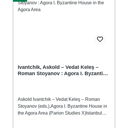
Ivantchik, Askold – Vedat Keleş –
Roman Stoyanov : Agora I. Byzantine
House in the Agora Area
Askold Ivantchik – Vedat Keleş – Roman
Stoyanov (eds.),Agora I. Byzantine House in
the Agora Area (Parion Studies X)Istanbul
2026ISBN 978-625-6212-55-8VIII + 340
S./pp., zahlr. Farb- und S/W-Abb./num. colour