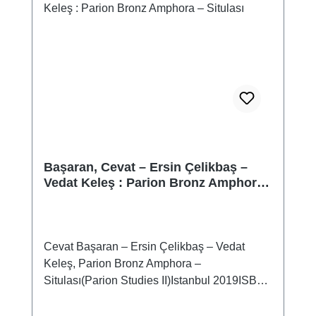
Başaran, Cevat – Ersin Çelikbaş –
Vedat Keleş : Parion Bronz Amphora
– Situlası
Cevat Başaran – Ersin Çelikbaş – Vedat
Keleş, Parion Bronz Amphora –
Situlası(Parion Studies II)Istanbul 2019ISBN
978-605-396-514-5119 S., zahlr. Farbabb.,
27,5 x 19,5 cm; kartoniert