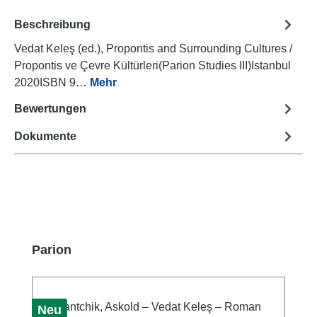
Beschreibung
Vedat Keleş (ed.), Propontis and Surrounding Cultures /
Propontis ve Çevre Kültürleri(Parion Studies III)Istanbul
2020ISBN 9…
Mehr
Bewertungen
Dokumente
Produktgalerie überspringen
Parion
Neu