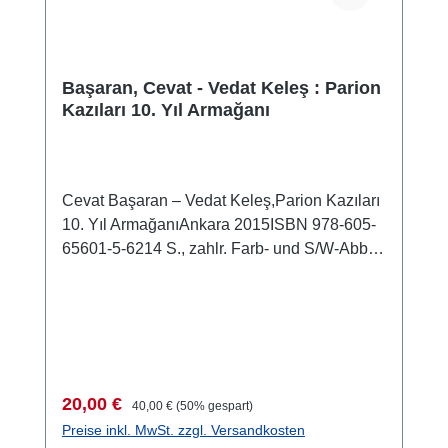
Başaran, Cevat - Vedat Keleş : Parion
Kazıları 10. Yıl Armağanı
Cevat Başaran – Vedat Keleş,Parion Kazıları
10. Yıl ArmağanıAnkara 2015ISBN 978-605-
65601-5-6214 S., zahlr. Farb- und S/W-Abb.,
30,5 x 21,5 cm; kartoniert
Verkaufspreis:
Regulärer Preis:
20,00 €
40,00 €
(50% gespart)
Preise inkl. MwSt. zzgl. Versandkosten