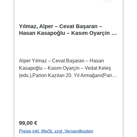
Yılmaz, Alper – Cevat Başaran –
Hasan Kasapoğlu – Kasım Oyarçin –
Vedat Keleş : Parion Kazıları 20. Yıl
Armağanı
Alper Yılmaz – Cevat Başaran – Hasan
Kasapoğlu – Kasım Oyarçin – Vedat Keleş
(eds.),Parion Kazıları 20. Yıl Armağanı(Parion
Studies IX)Istanbul 2025ISBN 978-625-6212-
14-5X + 400 S./pp., zahlr. Farb- und S/W-
Abb./num. colour and b/w-figs., 29,7 x 21,5
cm; kartoniert/hardcover
Regulärer Preis:
99,00 €
Preise inkl. MwSt. zzgl. Versandkosten