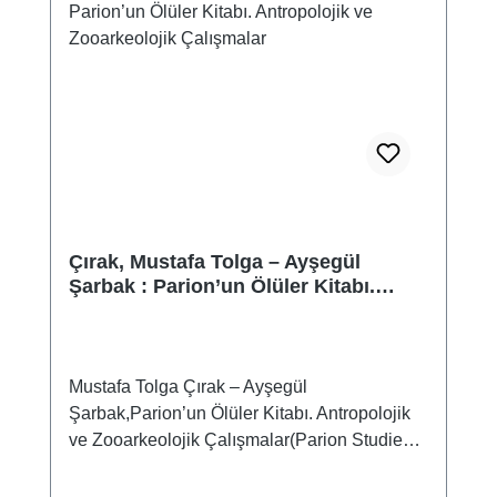
Çırak, Mustafa Tolga – Ayşegül
Şarbak : Parion’un Ölüler Kitabı.
Antropolojik ve Zooarkeolojik
Çalışmalar
Mustafa Tolga Çırak – Ayşegül
Şarbak,Parion’un Ölüler Kitabı. Antropolojik
ve Zooarkeolojik Çalışmalar(Parion Studies
VII)Istanbul 2023ISBN 978-625-8056-75-
4 VIII + 174 S./pp., zahlr. Farb- und S/W-