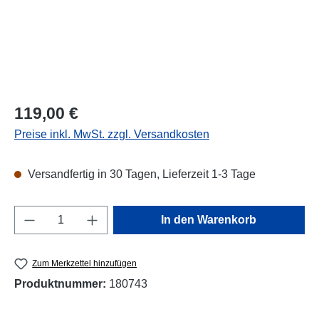
Regulärer Preis:
119,00 €
Preise inkl. MwSt. zzgl. Versandkosten
Versandfertig in 30 Tagen, Lieferzeit 1-3 Tage
Produkt Anzahl: Gib den gewünschten Wert e
In den Warenkorb
Zum Merkzettel hinzufügen
Produktnummer:
180743