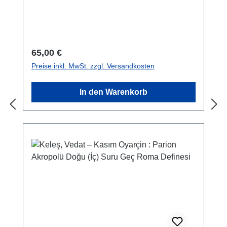
Abb./num. colour and b/w-figs., 29,7 x 21 cm;
kartoniert/hardcover
Regulärer Preis:
65,00 €
Preise inkl. MwSt. zzgl. Versandkosten
In den Warenkorb