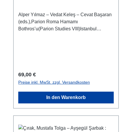
Alper Yılmaz – Vedat Keleş – Cevat Başaran
(eds.),Parion Roma Hamamı
Bothros’u(Parion Studies VIII)Istanbul
2023ISBN 978-625-8056-76-1X + 194 S./pp.,
zahlr. Farb- und S/W-Abb./num. colour and
b/w-figs., 29,7 x 21 cm; kartoniert/hardcover
Regulärer Preis:
69,00 €
Preise inkl. MwSt. zzgl. Versandkosten
In den Warenkorb