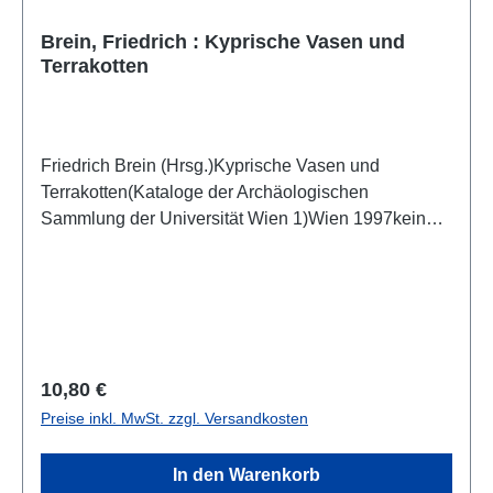
Brein, Friedrich : Kyprische Vasen und
Terrakotten
Friedrich Brein (Hrsg.)Kyprische Vasen und
Terrakotten(Kataloge der Archäologischen
Sammlung der Universität Wien 1)Wien 1997keine
ISBN54 S., 12 SW-Taf., 29,7 x 21 cm, broschiert
Regulärer Preis:
10,80 €
Preise inkl. MwSt. zzgl. Versandkosten
In den Warenkorb