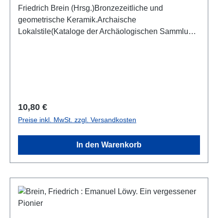
Friedrich Brein (Hrsg.)Bronzezeitliche und
geometrische Keramik.Archaische
Lokalstile(Kataloge der Archäologischen Sammlung
der Universität Wien 2)Wien 1999ISBN 978-3-
901913-02-064 S., 15 S/W-Taf., 29,7 x 21 cm,
broschiert
Regulärer Preis:
10,80 €
Preise inkl. MwSt. zzgl. Versandkosten
In den Warenkorb