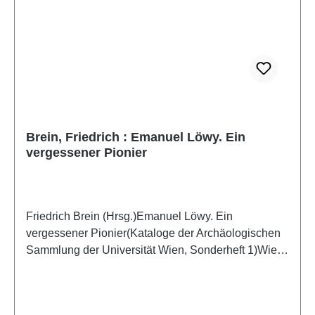
Brein, Friedrich : Emanuel Löwy. Ein
vergessener Pionier
Friedrich Brein (Hrsg.)Emanuel Löwy. Ein
vergessener Pionier(Kataloge der Archäologischen
Sammlung der Universität Wien, Sonderheft 1)Wien
1998ISBN 978-3-901913-01-3128 S., zahlr. SW-
Abb. im Text, 29,7 x 21 cm, broschiert