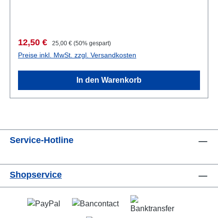
547. BandWien 1989 40 S. + 20 Taf. mit SW-Abb., 24
x 15 cm; broschiert
Verkaufspreis:
Regulärer Preis:
12,50 €
25,00 €
(50% gespart)
Preise inkl. MwSt. zzgl. Versandkosten
In den Warenkorb
Service-Hotline
Shopservice