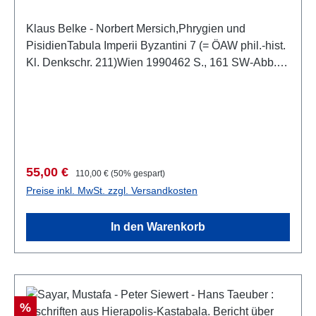
Klaus Belke - Norbert Mersich,Phrygien und
PisidienTabula Imperii Byzantini 7 (= ÖAW phil.-hist.
Kl. Denkschr. 211)Wien 1990462 S., 161 SW-Abb.
auf Tafeln, Kartenbeilagen; 29,7 x 21 cm, broschiert
Verkaufspreis:
Regulärer Preis:
55,00 €
110,00 €
(50% gespart)
Preise inkl. MwSt. zzgl. Versandkosten
In den Warenkorb
Rabatt
%