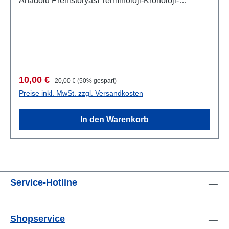
Anadolu Prehistoryası Terminoloji-Kronoloji-
Tanımlama Sorunları Çalıştay Bildirileri17-19 Mart
2014, AnkaraAnkara 2015ISSN 2149-4045187 S.,
zahlreiche S/W-Abb. im Text, 29,7 x 21 cm;
broschiert
Verkaufspreis:
Regulärer Preis:
10,00 €
20,00 €
(50% gespart)
Preise inkl. MwSt. zzgl. Versandkosten
In den Warenkorb
Service-Hotline
Shopservice