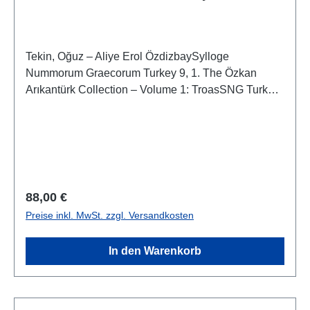
Özkan Arıkantürk Collection – Volume 1:
Troas
Tekin, Oğuz – Aliye Erol ÖzdizbaySylloge
Nummorum Graecorum Turkey 9, 1. The Özkan
Arıkantürk Collection – Volume 1: TroasSNG Turkey
9, vol. 1ISBN 978-605-5607-58-2
Regulärer Preis:
88,00 €
Preise inkl. MwSt. zzgl. Versandkosten
In den Warenkorb