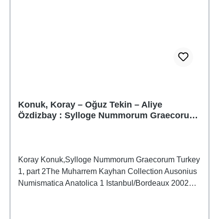
Konuk, Koray – Oğuz Tekin – Aliye
Özdizbay : Sylloge Nummorum Graecorum
Turkey 1, part 2
Koray Konuk,Sylloge Nummorum Graecorum Turkey
1, part 2The Muharrem Kayhan Collection Ausonius
Numismatica Anatolica 1 Istanbul/Bordeaux 2002
ISBN 2-910023-31-1 102 S., zahlreiche S/W- Taf., 30
x 21,6 cm, kartoniert