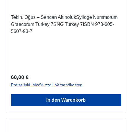
Tekin, Oğuz – Sencan AltınolukSylloge Nummorum
Graecorum Turkey 7SNG Turkey 7ISBN 978-605-
5607-93-7
Regulärer Preis:
60,00 €
Preise inkl. MwSt. zzgl. Versandkosten
In den Warenkorb