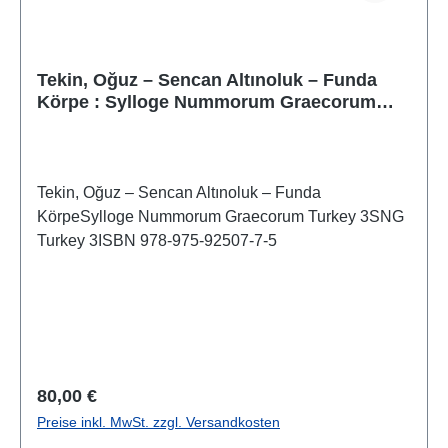
Tekin, Oğuz – Sencan Altınoluk – Funda
Körpe : Sylloge Nummorum Graecorum
Turkey 3
Tekin, Oğuz – Sencan Altınoluk – Funda
KörpeSylloge Nummorum Graecorum Turkey 3SNG
Turkey 3ISBN 978-975-92507-7-5
Regulärer Preis:
80,00 €
Preise inkl. MwSt. zzgl. Versandkosten