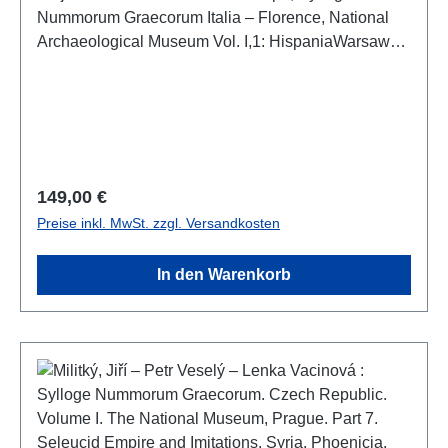
Nummorum Graecorum Italia – Florence, National
Archaeological Museum Vol. I,1: HispaniaWarsaw
2023ISBN 978-83-940217-6-4192 S./pp., zahlr.
Farb- und S/W-Abb./num. colour and b/w-figs., 29,7 x
21 cm; kartoniert/hardcover
Regulärer Preis:
149,00 €
Preise inkl. MwSt. zzgl. Versandkosten
In den Warenkorb