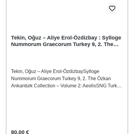
Tekin, Oğuz – Aliye Erol-Özdizbay : Sylloge
Nummorum Graecorum Turkey 9, 2. The
Özkan Arıkantürk Collection – Volume 2:
Aeolis
Tekin, Oğuz – Aliye Erol-ÖzdizbaySylloge
Nummorum Graecorum Turkey 9, 2. The Özkan
Arıkantürk Collection – Volume 2: AeolisSNG Turkey
9, vol. 2ISBN 978-605-9680-47-9
Regulärer Preis:
80,00 €