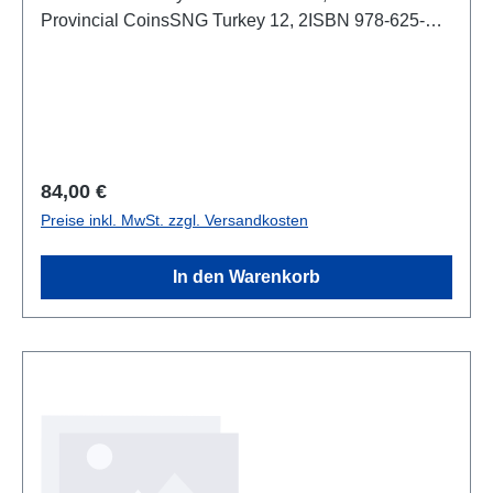
Provincial CoinsSNG Turkey 12, 2ISBN 978-625-
8056-12-9XII + 122 S., zahlr. S/W-Taf., 29,7 x 21 cm;
kartoniert/hardcover
Regulärer Preis:
84,00 €
Preise inkl. MwSt. zzgl. Versandkosten
In den Warenkorb