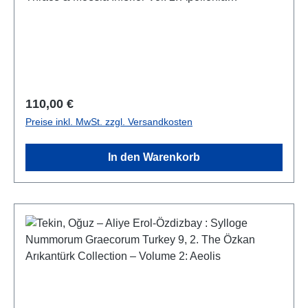
PonticaSNG Bulgaria 2ISBN 978-954-9460-06-3
Regulärer Preis:
110,00 €
Preise inkl. MwSt. zzgl. Versandkosten
In den Warenkorb