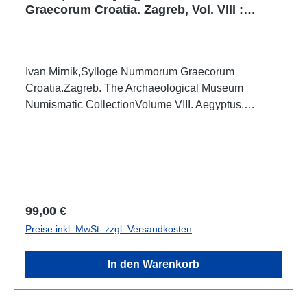
Graecorum Croatia. Zagreb, Vol. VIII :
Aegyptus. Ptolemaei – Roman Provincial
Coinage
Ivan Mirnik,Sylloge Nummorum Graecorum
Croatia.Zagreb. The Archaeological Museum
Numismatic CollectionVolume VIII. Aegyptus.
Ptolemaei – Roman Provincial Coinage Zagreb
2016ISBN 978-953-6789-99-3366 S./pp., zahlr.
Farb- und S/W-Abb. / num. colour and b/w-figs., 29,7
x 21 cm; kartoniert/hardcover
Regulärer Preis:
99,00 €
Preise inkl. MwSt. zzgl. Versandkosten
In den Warenkorb