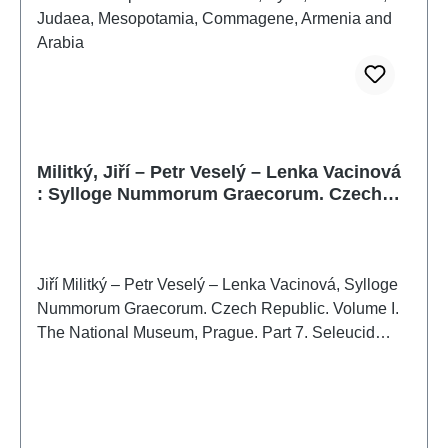
Militký, Jiří – Petr Veselý – Lenka Vacinová
: Sylloge Nummorum Graecorum. Czech
Republic. Volume I. The National Museum,
Prague. Part 7. Seleucid Empire and
Imitations, Syria, Phoenicia, Judaea,
Mesopotamia, Commagene, Armenia and
Jiří Militký – Petr Veselý – Lenka Vacinová, Sylloge
Arabia
Nummorum Graecorum. Czech Republic. Volume I.
The National Museum, Prague. Part 7. Seleucid
Empire and Imitations, Syria, Phoenicia, Judaea,
Mesopotamia, Commagene, Armenia and
ArabiaPrague 2023ISBN 978-80-7036-783-4287
S./pp., zahlr. Farb- und S/W-Abb./num. colour and