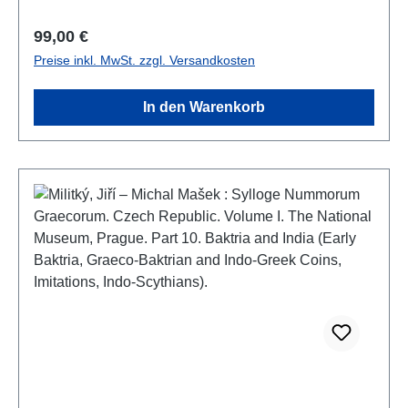
b/w-figs., 29,7 x 21 cm; kartoniert/hardcover
Regulärer Preis:
99,00 €
Preise inkl. MwSt. zzgl. Versandkosten
In den Warenkorb