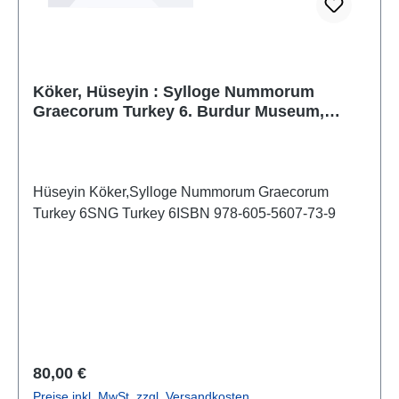
Köker, Hüseyin : Sylloge Nummorum
Graecorum Turkey 6. Burdur Museum,
Volume 1: Pisidia - Part 1 Adada-Prostanna
Hüseyin Köker,Sylloge Nummorum Graecorum
Turkey 6SNG Turkey 6ISBN 978-605-5607-73-9
Regulärer Preis:
80,00 €
Preise inkl. MwSt. zzgl. Versandkosten