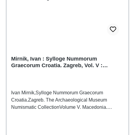
Mirnik, Ivan : Sylloge Nummorum
Graecorum Croatia. Zagreb, Vol. V :
Macedonia. Roman Provincial Coinage
Ivan Mirnik,Sylloge Nummorum Graecorum
Croatia.Zagreb. The Archaeological Museum
Numismatic CollectionVolume V. Macedonia.
Roman Provincial CoinageZagreb 2025ISBN 978-
953-8143-70-0431 S./pp., zahlr. Farb- und S/W-Abb.
/ num. colour and b/w-figs., 29,7 x 21 cm;