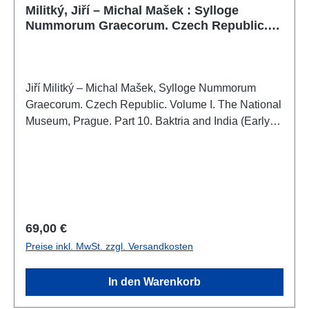
Militký, Jiří – Michal Mašek : Sylloge
Nummorum Graecorum. Czech Republic.
Volume I. The National Museum, Prague.
Part 10. Baktria and India (Early Baktria,
Graeco-Baktrian and Indo-Greek Coins,
Imitations, Indo-Scythians).
Jiří Militký – Michal Mašek, Sylloge Nummorum
Graecorum. Czech Republic. Volume I. The National
Museum, Prague. Part 10. Baktria and India (Early
Baktria, Graeco-Baktrian and Indo-Greek Coins,
Imitations, Indo-Scythians).Prague 2019ISBN 978-
80-7036-619-6136 S./pp., zahlr. Farb- und S/W-
Abb./num. colour and b/w-figs., 29,7 x 21 cm;
kartoniert/hardcover
Regulärer Preis:
69,00 €
Preise inkl. MwSt. zzgl. Versandkosten
In den Warenkorb