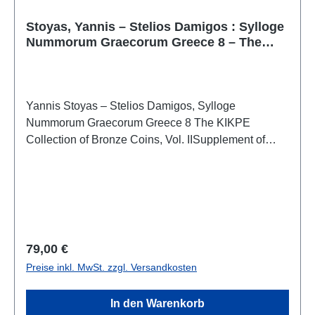
Stoyas, Yannis – Stelios Damigos : Sylloge
Nummorum Graecorum Greece 8 – The
KIKPE Collection of Bronze Coins, Vol. II
Yannis Stoyas – Stelios Damigos, Sylloge
Nummorum Graecorum Greece 8 The KIKPE
Collection of Bronze Coins, Vol. IISupplement of
Ancient Greek Coins. Roman Provincial Coins and
Coins of Contemporary KingdomsAthens 2024ISBN
978-960-404-415-3314 S./pp., zahlr. S/W-Abb./num.
b/w-figs., 29,7 x 21 cm; kartoniert/hardcover
Regulärer Preis:
79,00 €
Preise inkl. MwSt. zzgl. Versandkosten
In den Warenkorb