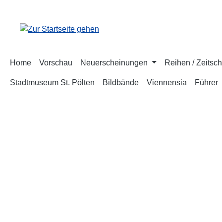
m Hauptinhalt springen
Zur Suche springen
Zur Hauptnavigation springen
Home
Vorschau
Neuerscheinungen
Reihen / Zeitsch
Stadtmuseum St. Pölten
Bildbände
Viennensia
Führer