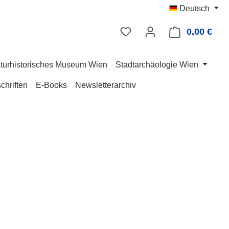
Deutsch
0,00 €
Ware
turhistorisches Museum Wien
Stadtarchäologie Wien
chriften
E-Books
Newsletterarchiv