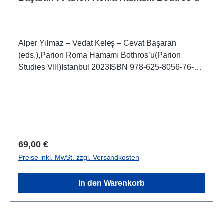
Alper Yılmaz – Vedat Keleş – Cevat Başaran
(eds.),Parion Roma Hamamı Bothros’u(Parion
Studies VIII)Istanbul 2023ISBN 978-625-8056-76-1X
+ 194 S./pp., zahlr. Farb- und S/W-Abb./num. colour
and b/w-figs., 29,7 x 21 cm; kartoniert/hardcover
Regulärer Preis:
69,00 €
Preise inkl. MwSt. zzgl. Versandkosten
In den Warenkorb