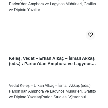
Keleş, Vedat – Erkan Alkaç – İsmail Akkaş
(eds.) : Parion'dan Amphora ve Lagynos
Mühürleri, Graffito ve Dipinto Yazıtlar
Vedat Keleş – Erkan Alkaç – İsmail Akkaş (eds.),
Parion'dan Amphora ve Lagynos Mühürleri, Graffito
ve Dipinto Yazıtlar(Parion Studies IV)Istanbul
2021ISBN 978-605-7673-94-7VIII + 132 S./pp., zahlr.