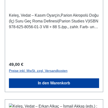
Keleş, Vedat – Kasım Oyarçin,Parion Akropolü Doğu
(İç) Suru Geç Roma Definesi(Parion Studies V)ISBN
978-625-8056-01-3 VIII + 88 S./pp., zahlr. Farb- und
S/W-Abb./num. colour and b/w-figs., 29,7 x 21 cm;
kartoniert/hardcover
Regulärer Preis:
49,00 €
Preise inkl. MwSt. zzgl. Versandkosten
In den Warenkorb