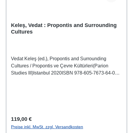
Keleş, Vedat : Propontis and Surrounding
Cultures
Vedat Keleş (ed.), Propontis and Surrounding
Cultures / Propontis ve Çevre Kültürleri(Parion
Studies III)Istanbul 2020ISBN 978-605-7673-64-0X +
948 S./pp., zahlr. Farb- und S/W-Abb./num. colour
and b/w-figs., 30 x 21,5 cm;
kartoniert/hardcoverArtikel in deutscher, englischer,
türkischer und französischer Sprache
Regulärer Preis:
119,00 €
Preise inkl. MwSt. zzgl. Versandkosten