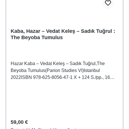
Kaba, Hazar – Vedat Keleş – Sadık Tuğrul :
The Beyoba Tumulus
Hazar Kaba – Vedat Keleş – Sadık Tuğrul,The
Beyoba Tumulus(Parion Studies VI)Istanbul
2022ISBN 978-625-8056-47-1 X + 124 S./pp., 16
S/W-Taf./16 b/w-pls., zahlr. Farb- und S/W-Abb./num.
colour and b/w-figs., 29,7 x 21 cm;
kartoniert/hardcover
Regulärer Preis:
59,00 €