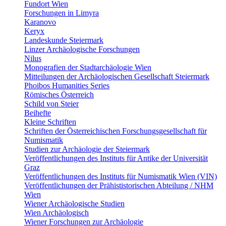
Fundort Wien
Forschungen in Limyra
Karanovo
Keryx
Landeskunde Steiermark
Linzer Archäologische Forschungen
Nilus
Monografien der Stadtarchäologie Wien
Mitteilungen der Archäologischen Gesellschaft Steiermark
Phoibos Humanities Series
Römisches Österreich
Schild von Steier
Beihefte
Kleine Schriften
Schriften der Österreichischen Forschungsgesellschaft für
Numismatik
Studien zur Archäologie der Steiermark
Veröffentlichungen des Instituts für Antike der Universität
Graz
Veröffentlichungen des Instituts für Numismatik Wien (VIN)
Veröffentlichungen der Prähististorischen Abteilung / NHM
Wien
Wiener Archäologische Studien
Wien Archäologisch
Wiener Forschungen zur Archäologie