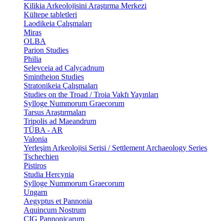
Kilikia Arkeolojisini Araştırma Merkezi
Kültepe tabletleri
Laodikeia Çalışmaları
Miras
OLBA
Parion Studies
Philia
Selevceia ad Calycadnum
Smintheion Studies
Stratonikeia Çalışmaları
Studies on the Troad / Troia Vakfı Yayınları
Sylloge Nummorum Graecorum
Tarsus Araştırmaları
Tripolis ad Maeandrum
TÜBA - AR
Valonia
Yerleşim Arkeolojisi Serisi / Settlement Archaeology Series
Tschechien
Pistiros
Studia Hercynia
Sylloge Nummorum Graecorum
Ungarn
Aegyptus et Pannonia
Aquincum Nostrum
CIG Pannonicarum