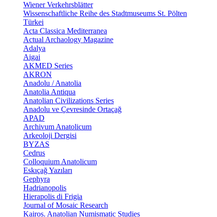
Wiener Verkehrsblätter
Wissenschaftliche Reihe des Stadtmuseums St. Pölten
Türkei
Acta Classica Mediterranea
Actual Archaology Magazine
Adalya
Aigai
AKMED Series
AKRON
Anadolu / Anatolia
Anatolia Antiqua
Anatolian Civilizations Series
Anadolu ve Çevresinde Ortaçağ
APAD
Archivum Anatolicum
Arkeoloji Dergisi
BYZAS
Cedrus
Colloquium Anatolicum
Eskıçağ Yazıları
Gephyra
Hadrianopolis
Hierapolis di Frigia
Journal of Mosaic Research
Kairos. Anatolian Numismatic Studies