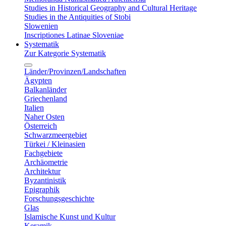
Studies in Historical Geography and Cultural Heritage
Studies in the Antiquities of Stobi
Slowenien
Inscriptiones Latinae Sloveniae
Systematik
Zur Kategorie Systematik
Länder/Provinzen/Landschaften
Ägypten
Balkanländer
Griechenland
Italien
Naher Osten
Österreich
Schwarzmeergebiet
Türkei / Kleinasien
Fachgebiete
Archäometrie
Architektur
Byzantinistik
Epigraphik
Forschungsgeschichte
Glas
Islamische Kunst und Kultur
Keramik