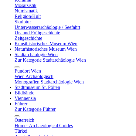
Mosaizistik
Numismatik
Religion/Kult
Skulptur
Unterwasserarchäologie / Seefahrt
Ur- und Frühgeschichte
Zeitgeschichte
Kunsthistorisches Museum Wien
Naturhistorisches Museum Wien
Stadtarchäologie Wien
Zur Kategorie Stadtarchäologie Wien
Fundort Wien
Wien Archäologisch
Monografien Stadtarchäologie Wien
Stadtmuseum St. Pölten
Bildbände
Viennensia
Führer
Zur Kategorie Führer
Österreich
Homer Archaeological Guides
Türkei