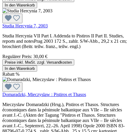
In den Warenkorb
Studia Hercynia 7, 2003
Studia Hercynia VII Part I. Addenda to Pistiros II Part II. Studies,
reports and notesPrag 2003 172 S., zahlr. S/W-Abb., 29,2 x 21 cm;
broschiert (Beitr. teilw. franz., teilw. engl.)
Regulärer Preis:
30,00 €
Preise inkl. MwSt. zzgl. Versandkosten
In den Warenkorb
Rabatt
%
Domaradzki, Mieczyslaw : Pistiros et Thasos
Mieczyslaw Domaradzki (Hrsg.), Pistiros et Thasos. Structures
économiques dans la péninsule balkanique aux VIIe – IIe siècles
avant J.-C. (Akten der Tagung "Pistiros et Thasos. Structures
économiques dans la péninsule balkanique aux VIIe – IIe siècles
avant J.-C., Septemvri, 22.-26. April 1998) Opole 2000 ISBN 83-
88796-07-0 274 S., zahlr. S/W-Abb., 25 x 15,5 cm; kartoniert