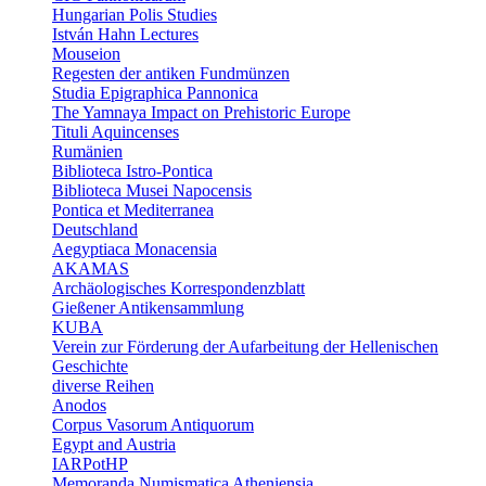
Hungarian Polis Studies
István Hahn Lectures
Mouseion
Regesten der antiken Fundmünzen
Studia Epigraphica Pannonica
The Yamnaya Impact on Prehistoric Europe
Tituli Aquincenses
Rumänien
Biblioteca Istro-Pontica
Biblioteca Musei Napocensis
Pontica et Mediterranea
Deutschland
Aegyptiaca Monacensia
AKAMAS
Archäologisches Korrespondenzblatt
Gießener Antikensammlung
KUBA
Verein zur Förderung der Aufarbeitung der Hellenischen
Geschichte
diverse Reihen
Anodos
Corpus Vasorum Antiquorum
Egypt and Austria
IARPotHP
Memoranda Numismatica Atheniensia