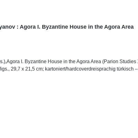
yanov : Agora I. Byzantine House in the Agora Area
artoniert/hardcoverdreisprachig türkisch – englisch – russischtrilingual turkish – english 