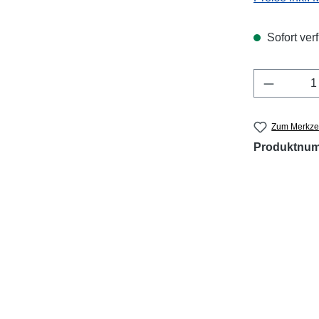
Sofort verf
Produkt 
Zum Merkzet
Produktnu