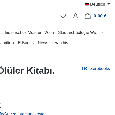
Deutsch
0,00 €
Ware
turhistorisches Museum Wien
Stadtarchäologie Wien
chriften
E-Books
Newsletterarchiv
lüler Kitabı.
TR - Zerobooks
eis:
€
 MwSt. zzgl. Versandkosten