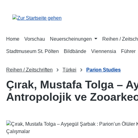
m Hauptinhalt springen
Zur Suche springen
Zur Hauptnavigation springen
Home
Vorschau
Neuerscheinungen
Reihen / Zeitsch
Stadtmuseum St. Pölten
Bildbände
Viennensia
Führer
Reihen / Zeitschriften
Türkei
Parion Studies
Çırak, Mustafa Tolga – Ay
Antropolojik ve Zooarkeo
Bildergalerie überspringen