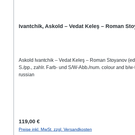
Ivantchik, Askold – Vedat Keleş – Roman Sto
Askold Ivantchik – Vedat Keleş – Roman Stoyanov (eds.),Agora I. Byzantine House in the Agora Area (Parion Studies X)Istanbul 2026ISBN 978-625-6212-55-8VIII + 340
S./pp., zahlr. Farb- und S/W-Abb./num. colour and b/w-figs., 29,7 x 21,5 cm; k
russian
Regulärer Preis:
119,00 €
Preise inkl. MwSt. zzgl. Versandkosten