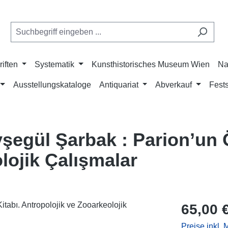
riften
Systematik
Kunsthistorisches Museum Wien
Na
Ausstellungskataloge
Antiquariat
Abverkauf
Fests
şegül Şarbak : Parion’un Ö
lojik Çalışmalar
Regulärer Pr
65,00 
Preise inkl.