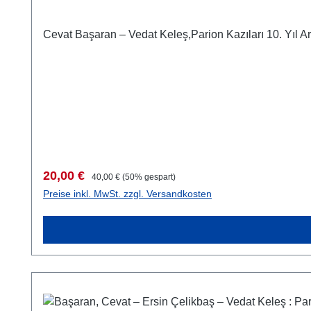
Cevat Başaran – Vedat Keleş,Parion Kazıları 10. Yıl 
Verkaufspreis:
Regulärer Preis:
20,00 €
40,00 €
(50% gespart)
Preise inkl. MwSt. zzgl. Versandkosten