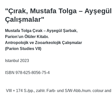
"Çırak, Mustafa Tolga – Ayşegül
Çalışmalar"
Mustafa Tolga Çırak – Ayşegül Şarbak,
Parion’un Ölüler Kitabı.
Antropolojik ve Zooarkeolojik Çalışmalar
(Parion Studies VII)
Istanbul 2023
ISBN 978-625-8056-75-4
VIII + 174 S./pp., zahlr. Farb- und S/W-Abb./num. colour and 