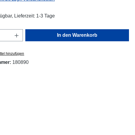
ügbar, Lieferzeit: 1-3 Tage
Anzahl: Gib den gewünschten Wert ein oder
In den Warenkorb
tel hinzufügen
mmer:
180890