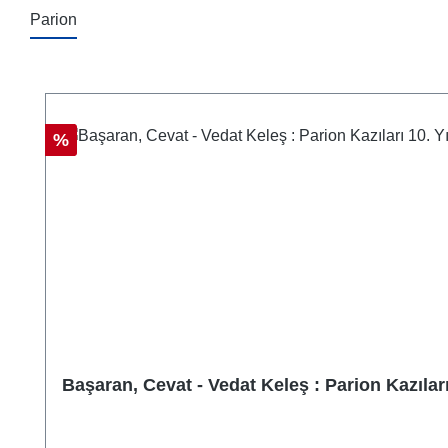
Parion
Produktgalerie überspringen
Rabatt
%
Başaran, Cevat - Vedat Keleş : Parion Kazılar