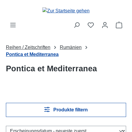
Zum Hauptinhalt springen
Ware
Reihen / Zeitschriften
Rumänien
Pontica et Mediterranea
Pontica et Mediterranea
Produkte filtern