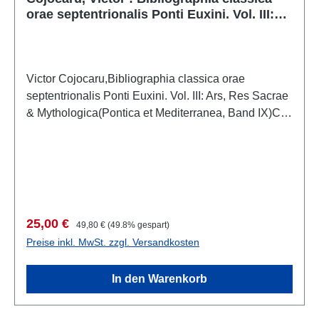
orae septentrionalis Ponti Euxini. Vol. III:
Ars, Res Sacrae & Mythologica
Victor Cojocaru,Bibliographia classica orae
septentrionalis Ponti Euxini. Vol. III: Ars, Res Sacrae
& Mythologica(Pontica et Mediterranea, Band IX)Cluj
– Napoca 2020 ISBN 978-606-020-168-7 648 S.,
24,5 x 18 cm; kartoniert
Verkaufspreis:
Regulärer Preis:
25,00 €
49,80 €
(49.8% gespart)
Preise inkl. MwSt. zzgl. Versandkosten
In den Warenkorb