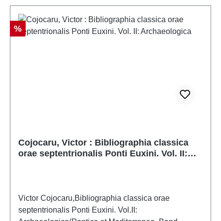
Rabatt
%
Cojocaru, Victor : Bibliographia classica
orae septentrionalis Ponti Euxini. Vol. II:
Archaeologica
Victor Cojocaru,Bibliographia classica orae
septentrionalis Ponti Euxini. Vol.II: