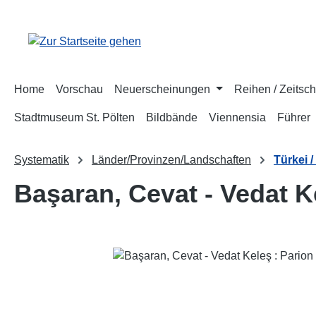
m Hauptinhalt springen
Zur Suche springen
Zur Hauptnavigation springen
Home
Vorschau
Neuerscheinungen
Reihen / Zeitsch
Stadtmuseum St. Pölten
Bildbände
Viennensia
Führer
Systematik
Länder/Provinzen/Landschaften
Türkei /
Başaran, Cevat - Vedat Ke
Bildergalerie überspringen