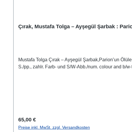
Çırak, Mustafa Tolga – Ayşegül Şarbak : Pario
Mustafa Tolga Çırak – Ayşegül Şarbak,Parion’un Ölüler
S./pp., zahlr. Farb- und S/W-Abb./num. colour and b/w-f
Regulärer Preis:
65,00 €
Preise inkl. MwSt. zzgl. Versandkosten