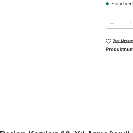
Sofort verf
Produkt 
Zum Merkzet
Produktnu