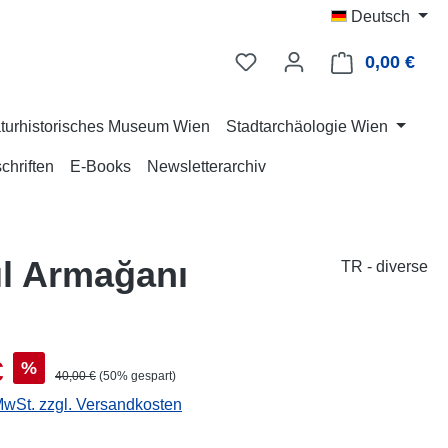
Deutsch
0,00 €
Ware
turhistorisches Museum Wien
Stadtarchäologie Wien
chriften
E-Books
Newsletterarchiv
Yıl Armağanı
TR - diverse
s:
€
%
Regulärer Preis:
40,00 €
(50% gespart)
 MwSt. zzgl. Versandkosten