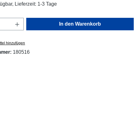
ügbar, Lieferzeit: 1-3 Tage
Anzahl: Gib den gewünschten Wert ein oder
In den Warenkorb
tel hinzufügen
mmer:
180516