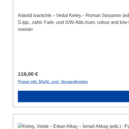
Askold Ivantchik – Vedat Keleş – Roman Stoyanov (eds.),Agora I. Byzantine House in the Agora Area (Parion Studies X)Istanbul 2026ISBN 978-625-6212-55-8VIII + 340
S./pp., zahlr. Farb- und S/W-Abb./num. colour and b/w-figs., 29,7 x 21,5 cm; k
russian
Regulärer Preis:
119,00 €
Preise inkl. MwSt. zzgl. Versandkosten