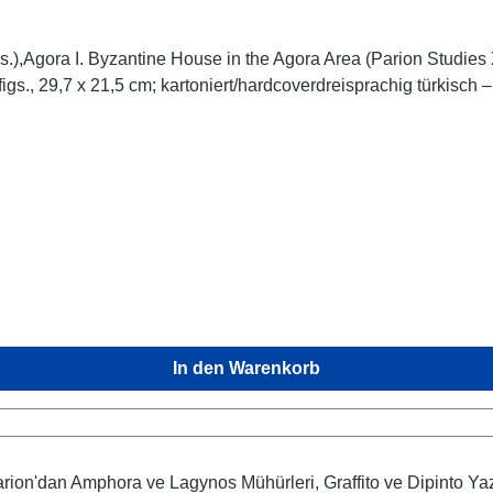
artoniert/hardcoverdreisprachig türkisch – englisch – russischtrilingual turkish – english 
In den Warenkorb