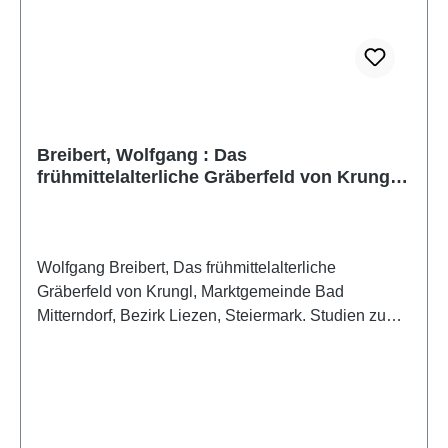
Breibert, Wolfgang : Das
frühmittelalterliche Gräberfeld von Krungl,
Marktgemeinde Bad Mitterndorf, Bezirk
Liezen, Steiermark. Studien zum
Frühmittelalter im Ostalpenraum
Wolfgang Breibert, Das frühmittelalterliche
Gräberfeld von Krungl, Marktgemeinde Bad
Mitterndorf, Bezirk Liezen, Steiermark. Studien zum
Frühmittelalter im Ostalpenraum(Schild von Steier,
Beiheft 12)(Forschungen zur geschichtlichen
Landeskunde der Steiermark, 97)Graz 2022ISBN
978-3-901251-61-0ISSN 2078-0141329 S./pp., zahlr.
Farb- und S/W-Abb./num. colour and b/w-figs., 29,7 x