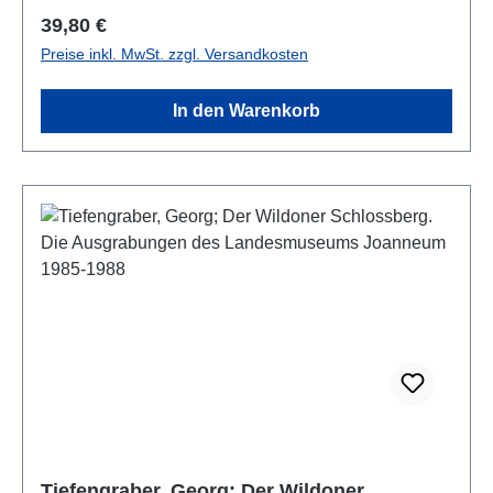
21 cm; broschiert
Regulärer Preis:
39,80 €
Preise inkl. MwSt. zzgl. Versandkosten
In den Warenkorb
Tiefengraber, Georg; Der Wildoner