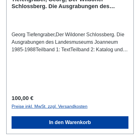
Schlossberg. Die Ausgrabungen des
Landesmuseums Joanneum 1985-1988
Georg Tiefengraber,Der Wildoner Schlossberg. Die
Ausgrabungen des Landesmuseums Joanneum
1985-1988Teilband 1: TextTeilband 2: Katalog und
Tafeln(Schild von Steier, Beiheft 7)(Forschungen zur
geschichtlichen Landeskunde der Steiermark,
80)Graz 2018ISBN 978-3-903179-02-8ISSN 2078-
0141Band 1: 304 S., zahlr. Farb- und S/W-Abb., 28 x
22 cm; broschiertBand 2: 348 S., zahlr. Farb- und
S/W-Abb., 28 x 22 cm; broschiert
Regulärer Preis:
100,00 €
Preise inkl. MwSt. zzgl. Versandkosten
In den Warenkorb