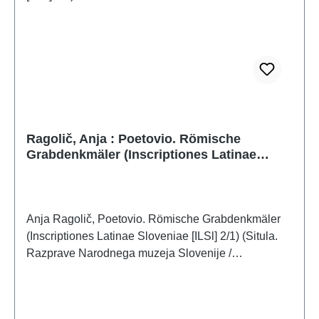
Ragolič, Anja : Poetovio. Römische
Grabdenkmäler (Inscriptiones Latinae
Sloveniae [ILSl] 2/1)
Anja Ragolič, Poetovio. Römische Grabdenkmäler
(Inscriptiones Latinae Sloveniae [ILSl] 2/1) (Situla.
Razprave Narodnega muzeja Slovenije /
Dissertationes Musei Nationalis Sloveniae
46) Ljubljana 2023ISBN 978-961-6981-70-5379
S./pp., zahlr. Farb- und S/W-Abb. / num. colour and