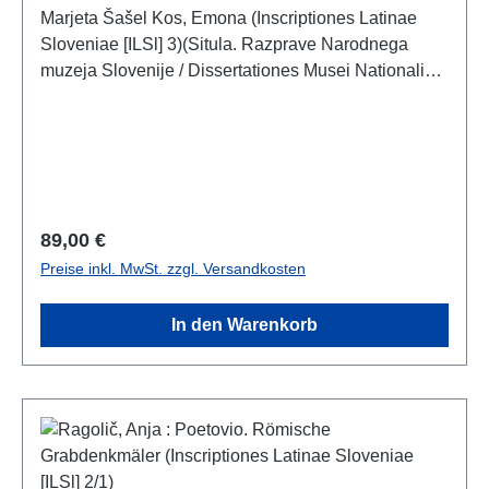
Marjeta Šašel Kos, Emona (Inscriptiones Latinae
Sloveniae [ILSl] 3)(Situla. Razprave Narodnega
muzeja Slovenije / Dissertationes Musei Nationalis
Sloveniae 47)Ljubljana 2024ISBN 978-961-6981-
72-9458 S./pp., zahlr. Farb- und S/W-Abb. / num.
colour and b/w-figs., 31 x 24 cm; kartoniert /
hardcover
Regulärer Preis:
89,00 €
Preise inkl. MwSt. zzgl. Versandkosten
In den Warenkorb