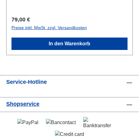
b/w-figs., 31 x 24 cm; kartoniert / hardcover
Regulärer Preis:
79,00 €
Preise inkl. MwSt. zzgl. Versandkosten
In den Warenkorb
Service-Hotline
Shopservice