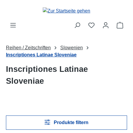
Zum Hauptinhalt springen
Ware
Reihen / Zeitschriften
Slowenien
Inscriptiones Latinae Sloveniae
Inscriptiones Latinae
Sloveniae
Produkte filtern