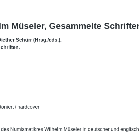
m Müseler, Gesammelte Schrifte
ether Schürr (Hrsg./eds.),
hriften.
toniert / hardcover
es Numismatikres Wilhelm Müseler in deutscher und englische