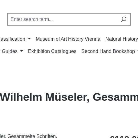
lassification
Museum of Art History Vienna
Natural Histo
Guides
Exhibition Catalogues
Second Hand Bookshop
Wilhelm Müseler, Gesamm
Regular price