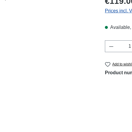
€119.0
Prices incl. 
Available, 
Product 
Add to wishl
Product nu