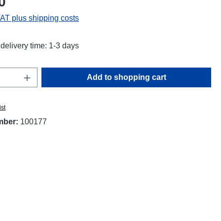
0
VAT plus shipping costs
delivery time: 1-3 days
Quantity: Enter the desired amount or use t
Add to shopping cart
ist
mber:
100177