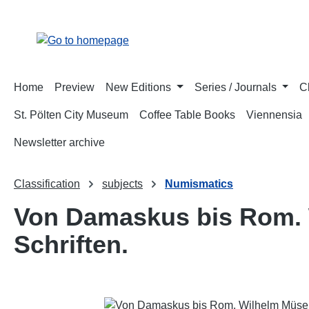
p to main content
Skip to search
Skip to main navigation
Home
Preview
New Editions
Series / Journals
C
St. Pölten City Museum
Coffee Table Books
Viennensia
Newsletter archive
Classification
subjects
Numismatics
Von Damaskus bis Rom. 
Schriften.
Skip image gallery