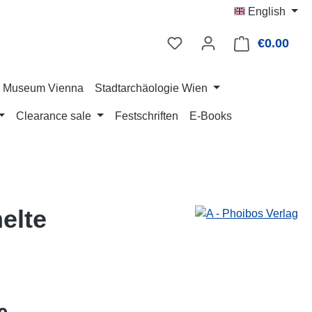
English
€0.00
Shop
ry Museum Vienna
Stadtarchäologie Wien
Clearance sale
Festschriften
E-Books
elte
: