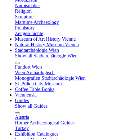
Numismatics
Religion
Sculpture
Maritime Archaeology
Prehistory
Zeitgeschichte
Museum of Art History Vienna
Natural History Museum Vienna
Stadtarchäologie Wien
Show all Stadtarchäologie Wien
Fundort Wien
Wien Archäologisch
Monografien Stadtarchäologie Wien
St. Pölten City Museum
Coffee Table Books
Viennensia
Guides
Show all Guides
Austria
Homer Archaeological Guides
Turkey
Exhibition Catalogues