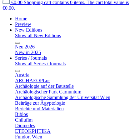
€0.00
Shopping cart contains 0 items. The cart total value is
€0.00.
Home
Preview
New Editions
Show all New Editions
Neu 2026
New in 2025
Series / Journals
Show all Series / Journals
Austria
ARCHAEOPLus
Archäologie auf der Baustelle
Archäologischer Park Carnuntum
Archäologische Sammlung der Universität Wien
Beiträge zur Ägyptologie
Berichte und Materialien
Biblos
Chilufim
Diomedes
ETEOKPHTIKA
Fundort Wien