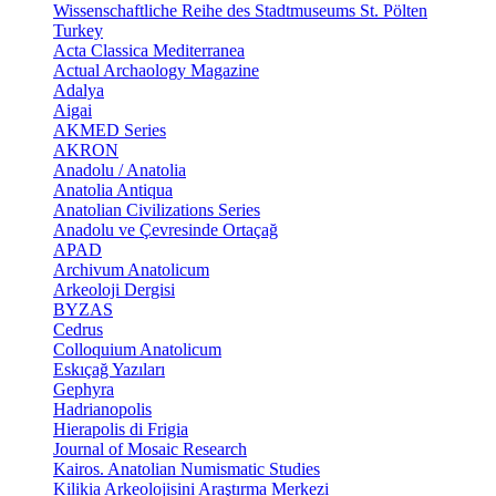
Wissenschaftliche Reihe des Stadtmuseums St. Pölten
Turkey
Acta Classica Mediterranea
Actual Archaology Magazine
Adalya
Aigai
AKMED Series
AKRON
Anadolu / Anatolia
Anatolia Antiqua
Anatolian Civilizations Series
Anadolu ve Çevresinde Ortaçağ
APAD
Archivum Anatolicum
Arkeoloji Dergisi
BYZAS
Cedrus
Colloquium Anatolicum
Eskıçağ Yazıları
Gephyra
Hadrianopolis
Hierapolis di Frigia
Journal of Mosaic Research
Kairos. Anatolian Numismatic Studies
Kilikia Arkeolojisini Araştırma Merkezi