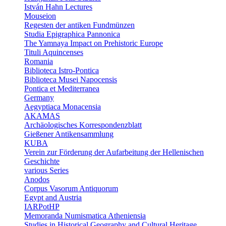
István Hahn Lectures
Mouseion
Regesten der antiken Fundmünzen
Studia Epigraphica Pannonica
The Yamnaya Impact on Prehistoric Europe
Tituli Aquincenses
Romania
Biblioteca Istro-Pontica
Biblioteca Musei Napocensis
Pontica et Mediterranea
Germany
Aegyptiaca Monacensia
AKAMAS
Archäologisches Korrespondenzblatt
Gießener Antikensammlung
KUBA
Verein zur Förderung der Aufarbeitung der Hellenischen
Geschichte
various Series
Anodos
Corpus Vasorum Antiquorum
Egypt and Austria
IARPotHP
Memoranda Numismatica Atheniensia
Studies in Historical Geography and Cultural Heritage