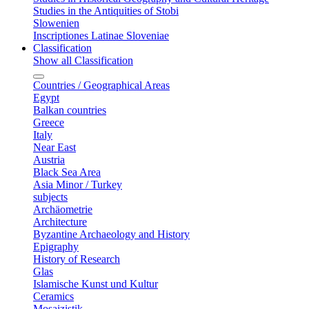
Studies in the Antiquities of Stobi
Slowenien
Inscriptiones Latinae Sloveniae
Classification
Show all Classification
Countries / Geographical Areas
Egypt
Balkan countries
Greece
Italy
Near East
Austria
Black Sea Area
Asia Minor / Turkey
subjects
Archäometrie
Architecture
Byzantine Archaeology and History
Epigraphy
History of Research
Glas
Islamische Kunst und Kultur
Ceramics
Mosaizistik