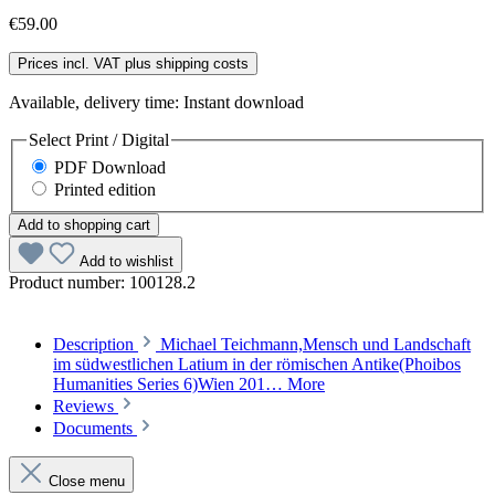
€59.00
Prices incl. VAT plus shipping costs
Available, delivery time: Instant download
Select
Print / Digital
PDF Download
Printed edition
Add to shopping cart
Add to wishlist
Product number:
100128.2
Description
Michael Teichmann,Mensch und Landschaft
im südwestlichen Latium in der römischen Antike(Phoibos
Humanities Series 6)Wien 201…
More
Reviews
Documents
Close menu