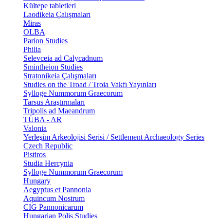
Kültepe tabletleri
Laodikeia Çalışmaları
Miras
OLBA
Parion Studies
Philia
Selevceia ad Calycadnum
Smintheion Studies
Stratonikeia Çalışmaları
Studies on the Troad / Troia Vakfı Yayınları
Sylloge Nummorum Graecorum
Tarsus Araştırmaları
Tripolis ad Maeandrum
TÜBA - AR
Valonia
Yerleşim Arkeolojisi Serisi / Settlement Archaeology Series
Czech Republic
Pistiros
Studia Hercynia
Sylloge Nummorum Graecorum
Hungary
Aegyptus et Pannonia
Aquincum Nostrum
CIG Pannonicarum
Hungarian Polis Studies