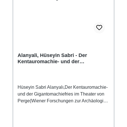
Alanyali, Hüseyin Sabri - Der
Kentauromachie- und der
Gigantomachiefries im Theater von
Perge
Hüseyin Sabri Alanyalı,Der Kentauromachie-
und der Gigantomachiefries im Theater von
Perge(Wiener Forschungen zur Archäologie
15)Wien 2013ISBN 978-3-85161-094-9ISSN
1606-4712325 S. mit 512 S/W-Abb., 29,7 x 21
cm; broschiert Inhaltsverzeichnis 1.