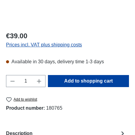
Regular price:
€39.00
Prices incl. VAT plus shipping costs
Available in 30 days, delivery time 1-3 days
Product Quantity: Enter the desired amount o
Add to shopping cart
Add to wishlist
Product number:
180765
Description