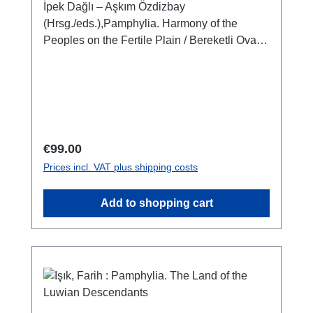
İpek Dağlı – Aşkım Özdizbay
(Hrsg./eds.),Pamphylia. Harmony of the
Peoples on the Fertile Plain / Bereketli Ovada
Halkların AhengiIstanbul 2024ISBN 978-975-
08-6248-9XVIII + 486 S./pp., zahlr. Farb- und
S/W-Abb./num. colour and b/w-figs., 33 x 23,5
cmkartoniert mit Schutzumschlag / hardcover
with dust jacketzweisprachig englisch -
türkischbilingual english - turkish
Regular price:
€99.00
Prices incl. VAT plus shipping costs
Add to shopping cart