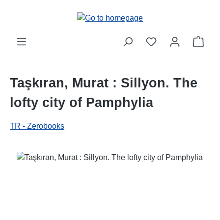
Skip to main content
Shop
Taşkıran, Murat : Sillyon. The
lofty city of Pamphylia
TR - Zerobooks
Skip image gallery