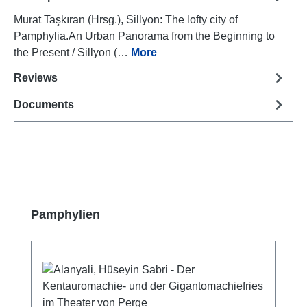
Murat Taşkıran (Hrsg.), Sillyon: The lofty city of
Pamphylia.An Urban Panorama from the Beginning to
the Present / Sillyon (…
More
Reviews
Documents
Skip product gallery
Pamphylien