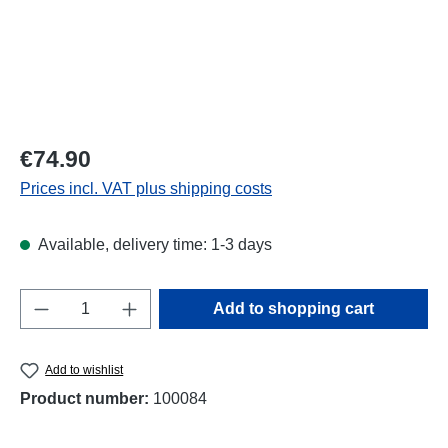
Regular price:
€74.90
Prices incl. VAT plus shipping costs
Available, delivery time: 1-3 days
Product Quantity: Enter the desired amount o
Add to shopping cart
Add to wishlist
Product number:
100084