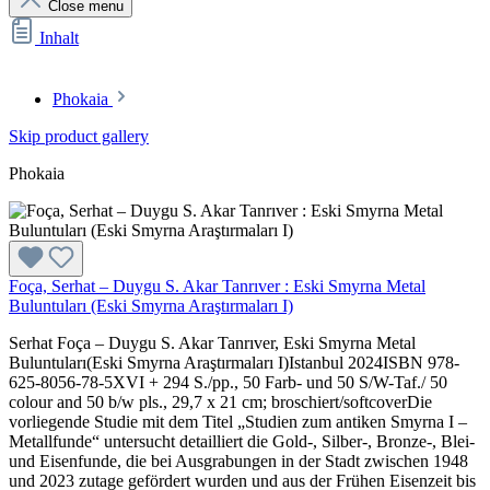
Close menu
Inhalt
Phokaia
Skip product gallery
Phokaia
Foça, Serhat – Duygu S. Akar Tanrıver : Eski Smyrna Metal
Buluntuları (Eski Smyrna Araştırmaları I)
Serhat Foça – Duygu S. Akar Tanrıver, Eski Smyrna Metal
Buluntuları(Eski Smyrna Araştırmaları I)Istanbul 2024ISBN 978-
625-8056-78-5XVI + 294 S./pp., 50 Farb- und 50 S/W-Taf./ 50
colour and 50 b/w pls., 29,7 x 21 cm; broschiert/softcoverDie
vorliegende Studie mit dem Titel „Studien zum antiken Smyrna I –
Metallfunde“ untersucht detailliert die Gold-, Silber-, Bronze-, Blei-
und Eisenfunde, die bei Ausgrabungen in der Stadt zwischen 1948
und 2023 zutage gefördert wurden und aus der Frühen Eisenzeit bis