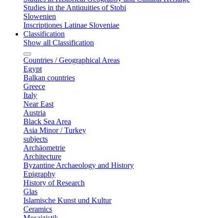
Studies in the Antiquities of Stobi
Slowenien
Inscriptiones Latinae Sloveniae
Classification
Show all Classification
Countries / Geographical Areas
Egypt
Balkan countries
Greece
Italy
Near East
Austria
Black Sea Area
Asia Minor / Turkey
subjects
Archäometrie
Architecture
Byzantine Archaeology and History
Epigraphy
History of Research
Glas
Islamische Kunst und Kultur
Ceramics
Mosaizistik