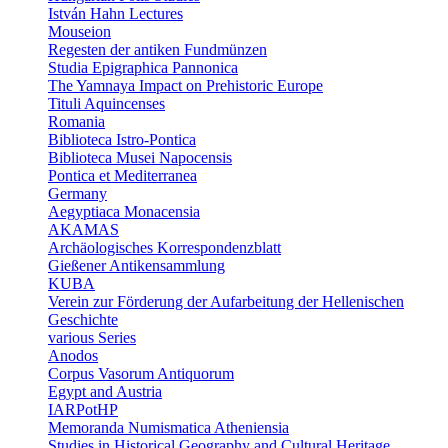
István Hahn Lectures
Mouseion
Regesten der antiken Fundmünzen
Studia Epigraphica Pannonica
The Yamnaya Impact on Prehistoric Europe
Tituli Aquincenses
Romania
Biblioteca Istro-Pontica
Biblioteca Musei Napocensis
Pontica et Mediterranea
Germany
Aegyptiaca Monacensia
AKAMAS
Archäologisches Korrespondenzblatt
Gießener Antikensammlung
KUBA
Verein zur Förderung der Aufarbeitung der Hellenischen
Geschichte
various Series
Anodos
Corpus Vasorum Antiquorum
Egypt and Austria
IARPotHP
Memoranda Numismatica Atheniensia
Studies in Historical Geography and Cultural Heritage