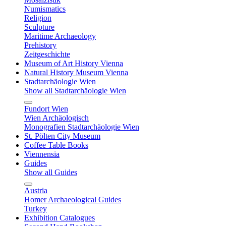
Numismatics
Religion
Sculpture
Maritime Archaeology
Prehistory
Zeitgeschichte
Museum of Art History Vienna
Natural History Museum Vienna
Stadtarchäologie Wien
Show all Stadtarchäologie Wien
Fundort Wien
Wien Archäologisch
Monografien Stadtarchäologie Wien
St. Pölten City Museum
Coffee Table Books
Viennensia
Guides
Show all Guides
Austria
Homer Archaeological Guides
Turkey
Exhibition Catalogues