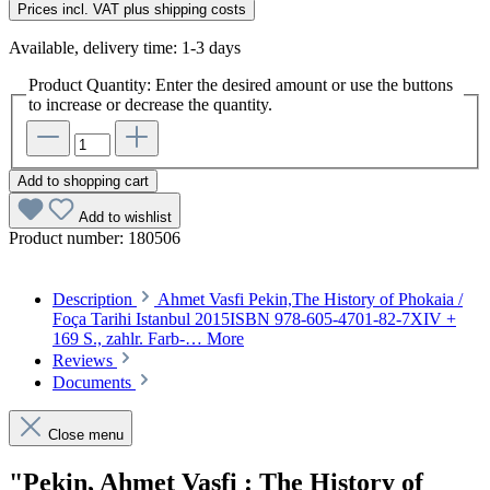
Prices incl. VAT plus shipping costs
Available, delivery time: 1-3 days
Product Quantity: Enter the desired amount or use the buttons
to increase or decrease the quantity.
Add to shopping cart
Add to wishlist
Product number:
180506
Description
Ahmet Vasfi Pekin,The History of Phokaia /
Foça Tarihi Istanbul 2015ISBN 978-605-4701-82-7XIV +
169 S., zahlr. Farb-…
More
Reviews
Documents
Close menu
"Pekin, Ahmet Vasfi : The History of