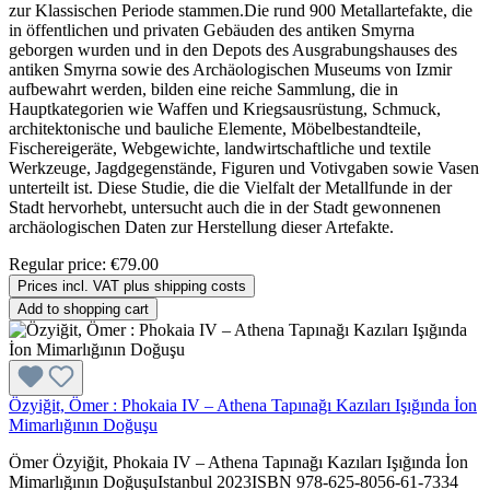
zur Klassischen Periode stammen.Die rund 900 Metallartefakte, die
in öffentlichen und privaten Gebäuden des antiken Smyrna
geborgen wurden und in den Depots des Ausgrabungshauses des
antiken Smyrna sowie des Archäologischen Museums von Izmir
aufbewahrt werden, bilden eine reiche Sammlung, die in
Hauptkategorien wie Waffen und Kriegsausrüstung, Schmuck,
architektonische und bauliche Elemente, Möbelbestandteile,
Fischereigeräte, Webgewichte, landwirtschaftliche und textile
Werkzeuge, Jagdgegenstände, Figuren und Votivgaben sowie Vasen
unterteilt ist. Diese Studie, die die Vielfalt der Metallfunde in der
Stadt hervorhebt, untersucht auch die in der Stadt gewonnenen
archäologischen Daten zur Herstellung dieser Artefakte.
Regular price:
€79.00
Prices incl. VAT plus shipping costs
Add to shopping cart
Özyiğit, Ömer : Phokaia IV – Athena Tapınağı Kazıları Işığında İon
Mimarlığının Doğuşu
Ömer Özyiğit, Phokaia IV – Athena Tapınağı Kazıları Işığında İon
Mimarlığının DoğuşuIstanbul 2023ISBN 978-625-8056-61-7334