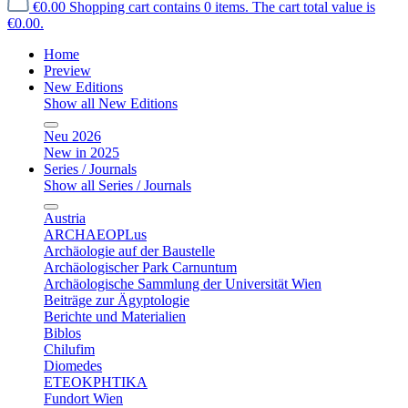
€0.00
Shopping cart contains 0 items. The cart total value is
€0.00.
Home
Preview
New Editions
Show all New Editions
Neu 2026
New in 2025
Series / Journals
Show all Series / Journals
Austria
ARCHAEOPLus
Archäologie auf der Baustelle
Archäologischer Park Carnuntum
Archäologische Sammlung der Universität Wien
Beiträge zur Ägyptologie
Berichte und Materialien
Biblos
Chilufim
Diomedes
ETEOKPHTIKA
Fundort Wien