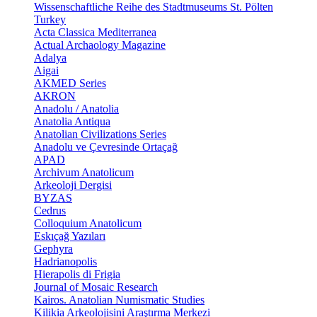
Wissenschaftliche Reihe des Stadtmuseums St. Pölten
Turkey
Acta Classica Mediterranea
Actual Archaology Magazine
Adalya
Aigai
AKMED Series
AKRON
Anadolu / Anatolia
Anatolia Antiqua
Anatolian Civilizations Series
Anadolu ve Çevresinde Ortaçağ
APAD
Archivum Anatolicum
Arkeoloji Dergisi
BYZAS
Cedrus
Colloquium Anatolicum
Eskıçağ Yazıları
Gephyra
Hadrianopolis
Hierapolis di Frigia
Journal of Mosaic Research
Kairos. Anatolian Numismatic Studies
Kilikia Arkeolojisini Araştırma Merkezi