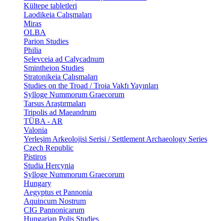
Kültepe tabletleri
Laodikeia Çalışmaları
Miras
OLBA
Parion Studies
Philia
Selevceia ad Calycadnum
Smintheion Studies
Stratonikeia Çalışmaları
Studies on the Troad / Troia Vakfı Yayınları
Sylloge Nummorum Graecorum
Tarsus Araştırmaları
Tripolis ad Maeandrum
TÜBA - AR
Valonia
Yerleşim Arkeolojisi Serisi / Settlement Archaeology Series
Czech Republic
Pistiros
Studia Hercynia
Sylloge Nummorum Graecorum
Hungary
Aegyptus et Pannonia
Aquincum Nostrum
CIG Pannonicarum
Hungarian Polis Studies