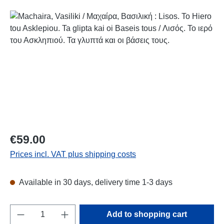
Skip image gallery
Regular price:
€59.00
Prices incl. VAT plus shipping costs
Available in 30 days, delivery time 1-3 days
Product Quantity: Enter the desired amount o
Add to shopping cart