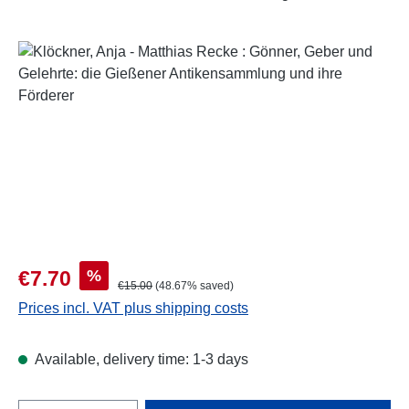
Skip image gallery
Sale price:
%
€7.70
Regular price:
€15.00
(48.67% saved)
Prices incl. VAT plus shipping costs
Available, delivery time: 1-3 days