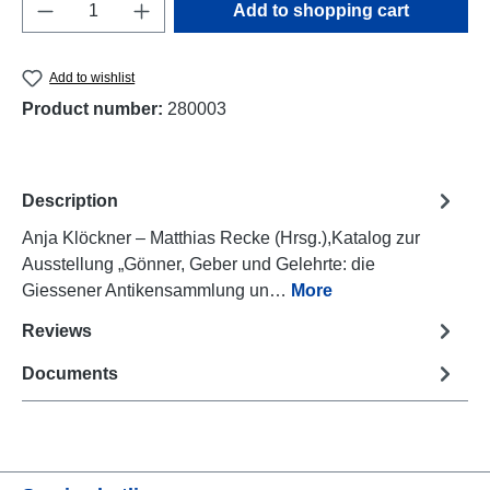
Product Quantity: Enter the desired amount o
Add to shopping cart
Add to wishlist
Product number:
280003
Description
Anja Klöckner – Matthias Recke (Hrsg.),Katalog zur
Ausstellung „Gönner, Geber und Gelehrte: die
Giessener Antikensammlung un…
More
Reviews
Documents