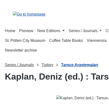
p to main content
Skip to search
Skip to main navigation
Home
Preview
New Editions
Series / Journals
C
St. Pölten City Museum
Coffee Table Books
Viennensia
Newsletter archive
Series / Journals
Turkey
Tarsus Araştırmaları
Kaplan, Deniz (ed.) : Tars
Skip image gallery