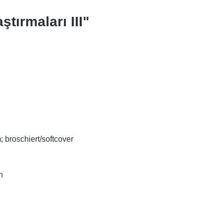
ştırmaları III"
; broschiert/softcover
en