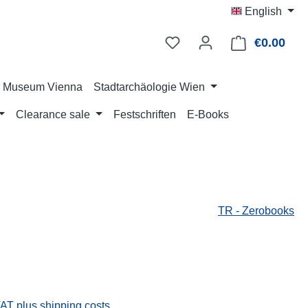
English
€0.00
Shop
ry Museum Vienna
Stadtarchäologie Wien
Clearance sale
Festschriften
E-Books
TR - Zerobooks
:
VAT plus shipping costs