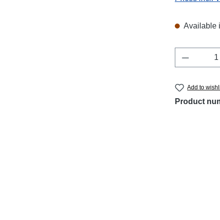
Available 
Product 
Add to wishl
Product nu