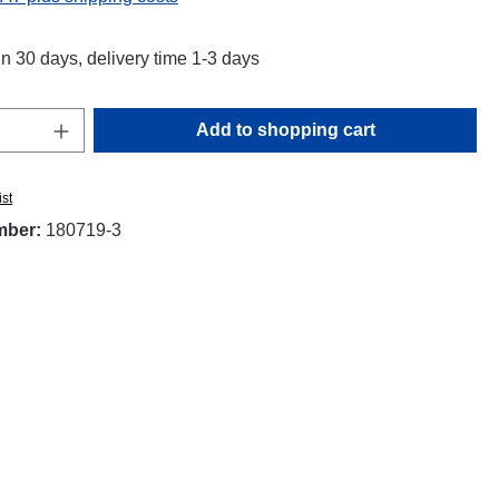
in 30 days, delivery time 1-3 days
Quantity: Enter the desired amount or use t
Add to shopping cart
ist
mber:
180719-3