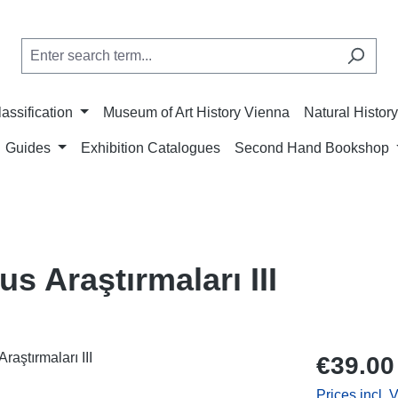
lassification
Museum of Art History Vienna
Natural Histo
Guides
Exhibition Catalogues
Second Hand Bookshop
us Araştırmaları III
Regular price
€39.00
Prices incl. 