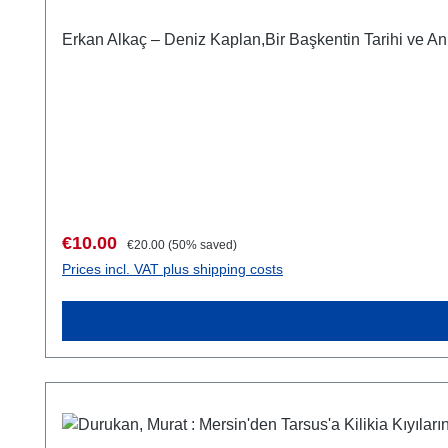
Erkan Alkaç – Deniz Kaplan,Bir Başkentin Tarihi ve An
Sale price:
Regular price:
€10.00
€20.00
(50% saved)
Prices incl. VAT plus shipping costs