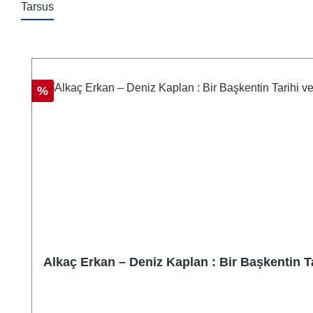
Tarsus
Skip product gallery
Discount
%
Alkaç Erkan – Deniz Kaplan : Bir Başkentin Ta