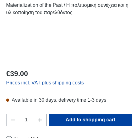
Regular price:
€39.00
Prices incl. VAT plus shipping costs
Available in 30 days, delivery time 1-3 days
Product Quantity: Enter the desired amount o
Add to shopping cart