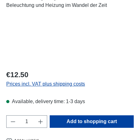
Regular price:
€12.50
Prices incl. VAT plus shipping costs
Available, delivery time: 1-3 days
Product Quantity: Enter the desired amount o
Add to shopping cart