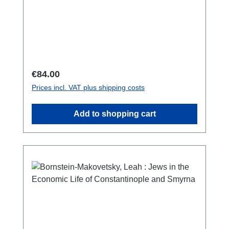
CoinsSNG Turkey 12, 2ISBN 978-625-8056-
12-9XII + 122 S., zahlr. S/W-Taf., 29,7 x 21
cm; kartoniert/hardcover
Regular price:
€84.00
Prices incl. VAT plus shipping costs
Add to shopping cart