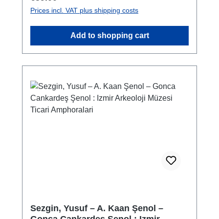
those minted in Anatolia and published them.
Prices incl. VAT plus shipping costs
The reason for this is that a significant portion
of these coins bear inscriptions in Greek.
Add to shopping cart
Because there has not been any other
example of this process among the coins
minted by Turks since Turks arrived at
Anatolia. Another reason for the interest of
numismatists and historians is that,
Danishmendid coins are the earliest coins
minted by Turks in Anatolia. They started to
mint coins 60-70 years before the Seljuks of
Anatolia. Casanova, who was the first to pay
attention to Danishmendid coins, examined
them in his serial and long articles published
in the Revue Numismatique magazine
between 1894 and 1896. Ahmet Tevhid
published twelve types and various sub-types
in the catalogue “Meskukat-i Kadime-i
Sezgin, Yusuf – A. Kaan Şenol –
Islamiye”, which he wrote in 1321 (1903).