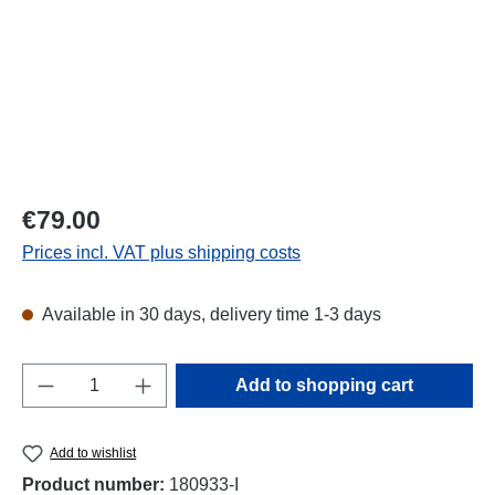
Regular price:
€79.00
Prices incl. VAT plus shipping costs
Available in 30 days, delivery time 1-3 days
Product Quantity: Enter the desired amount o
Add to shopping cart
Add to wishlist
Product number:
180933-I