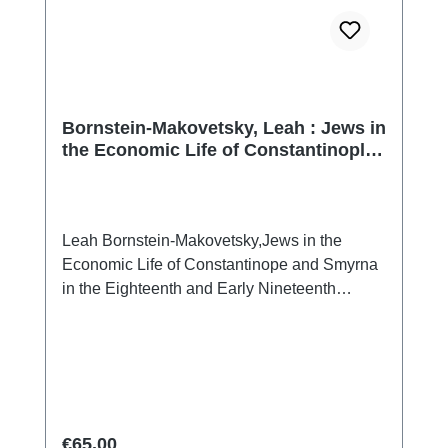
Bornstein-Makovetsky, Leah : Jews in
the Economic Life of Constantinople
and Smyrna
Leah Bornstein-Makovetsky,Jews in the
Economic Life of Constantinope and Smyrna
in the Eighteenth and Early Nineteenth
Centuries (1700-1820)Istanbul 2022ISBN
978-625-8472-23-3388 S., 21 x 13,5 cm;
Softcover
Regular price:
€65.00