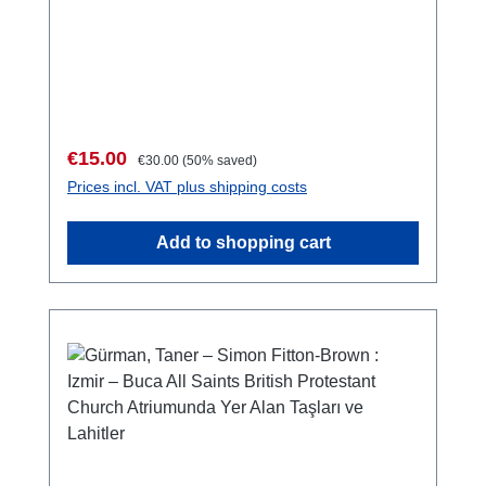
Çalışmaları 3)Istanbul 2015ISBN 978-605-
4701-67-4299 S., zahlr. Farb- und S/W-Abb.,
27,5 x 19,5 cm, broschiert
Sale price:
Regular price:
€15.00
€30.00
(50% saved)
Prices incl. VAT plus shipping costs
Add to shopping cart