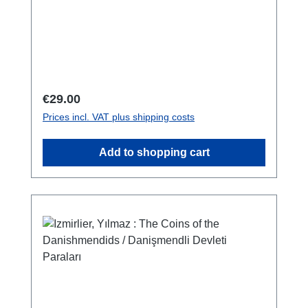
colour and b/w-figs., 21,5 x 12 cm,
broschiert/softcover
Regular price:
€29.00
Prices incl. VAT plus shipping costs
Add to shopping cart