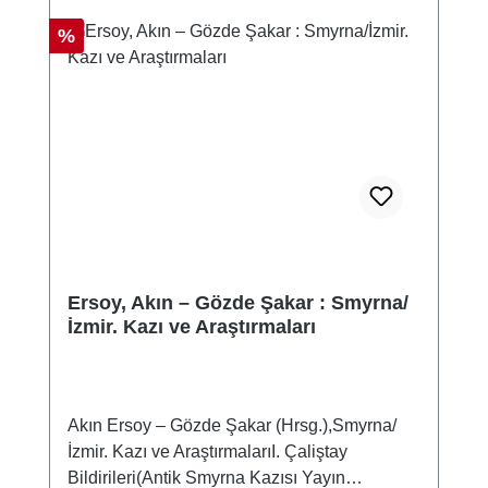
Discount
%
Ersoy, Akın – Gözde Şakar : Smyrna/
İzmir. Kazı ve Araştırmaları
Akın Ersoy – Gözde Şakar (Hrsg.),Smyrna/
İzmir. Kazı ve AraştırmalarıI. Çaliştay
Bildirileri(Antik Smyrna Kazısı Yayın