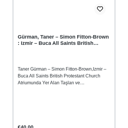
Gürman, Taner – Simon Fitton-Brown
: Izmir – Buca All Saints British
Protestant Church Atriumunda Yer
Alan Taşları ve Lahitler
Taner Gürman – Simon Fitton-Brown,Izmir –
Buca All Saints British Protestant Church
Atriumunda Yer Alan Taşları ve
LahitlerIstanbul 2013ISBN 978-605-396-234-
2664 S., zahlr. S/W-Abb., 21 x 14,8 cm;
broschiert
Regular price:
€40.00