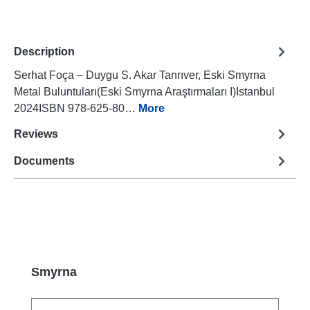
Description
Serhat Foça – Duygu S. Akar Tanrıver, Eski Smyrna
Metal Buluntuları(Eski Smyrna Araştırmaları I)Istanbul
2024ISBN 978-625-80…
More
Reviews
Documents
Skip product gallery
Smyrna