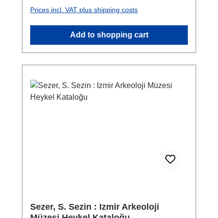
Seramiği ve Attika Taklidi Seramik V. Eski
Prices incl. VAT plus shipping costs
Smyrna Siyah Seramiği V.1. Eski Smyrna
Siyah Seramiğinde Hamurlar ve Palmet
Add to shopping cart
Baskılar V.2. Eski Smyrna Siyah Seramiği
V.2.1. Krater V.2.2. Maşrapa V.2.3. Skyphos
V.2.4. Kyliks V.2.5. Bolsal V.2.6. Tek Kulplu
Kase V.2.7. Dışa Çekik Ağızlı Kase V.2.8.
İnce Kuşaklı Kase V.2.9. Cup-Skyphos
V.2.10. Sessile Kantharos V.2.11. Cup-
Kantharos ve Kantharos V.2.12. İçe Kıvrık
Ağızlı Kase V.2.13. Küçük Kase V.2.14.
Tuzluk ve Kaideli Tuzluk V.2.15. Konveks-
Konkav Profilli Kase V.2.16. Ayaklı Tabak
V.2.17. Balık Tabağı V.2.18. Tabak V.2.19.
Kapalı Kap V.2.20. Amphoriskos V.2.21.
Lekanis V.2.22. Özel İşlevli (?) Kaseler
V.2.23. Kalyks Kase V.2.24. Çeşitli Siyah
Parçalar V.2.25. Eski Smyrna Siyah
Sezer, S. Sezin : Izmir Arkeoloji
Seramiğinde Yazı ve İşaretler V.3. Hellenistik
Müzesi Heykel Kataloğu