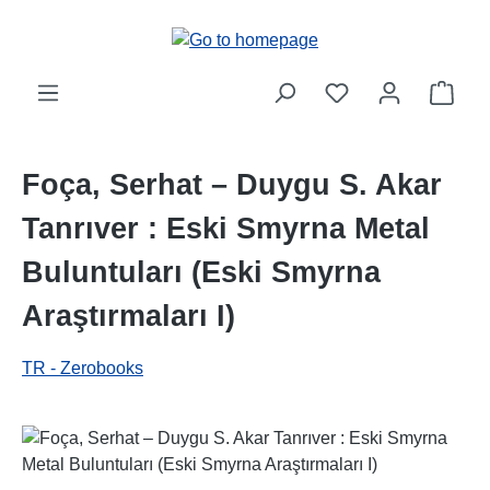
Skip to main content
Shop
Foça, Serhat – Duygu S. Akar
Tanrıver : Eski Smyrna Metal
Buluntuları (Eski Smyrna
Araştırmaları I)
TR - Zerobooks
Skip image gallery