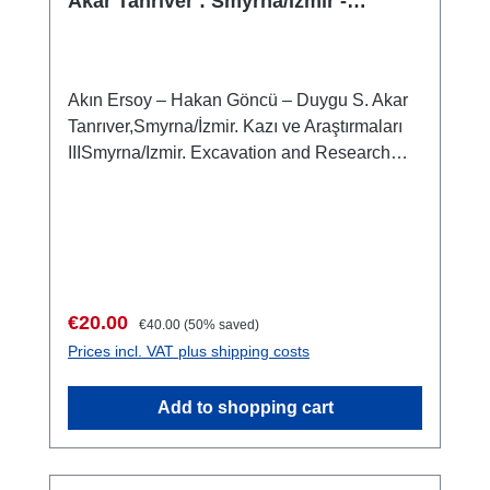
Akar Tanrıver : Smyrna/Izmir -
Excavation and Research III
Akın Ersoy – Hakan Göncü – Duygu S. Akar
Tanrıver,Smyrna/İzmir. Kazı ve Araştırmaları
IIISmyrna/Izmir. Excavation and Research
IIIIstanbul 2019ISBN 978-605-7673-11-4XII +
464 S., zahlr. Farb und S/W-Abb., 27,5 x 19,5
cm; broschiertArtikel auf Türkisch und
Englisch
Sale price:
Regular price:
€20.00
€40.00
(50% saved)
Prices incl. VAT plus shipping costs
Add to shopping cart