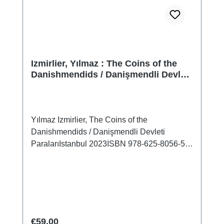
Izmirlier, Yılmaz : The Coins of the
Danishmendids / Danişmendli Devleti
Paraları
Yılmaz Izmirlier, The Coins of the
Danishmendids / Danişmendli Devleti
ParalarıIstanbul 2023ISBN 978-625-8056-51-
8 X + 102 S./pp., zahlr. Farb- und S/W-
Abb./num. colour and b/w-figs., 23,5 x 16,5
cm, kartoniert / hardcoverzweisprachig
englisch - türkisch / bilingual english -
turkishWestern scholars were mostly
interested in Danishmendid coins among
Regular price:
€59.00