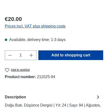
Regular price:
€20.00
Prices incl. VAT plus shipping costs
Available, delivery time: 1-3 days
Product Quantity: Enter the desired amount o
Add to shopping cart
Add to wishlist
Product number:
211025-94
Description
Doğu Batı. Düşünce Dergisi | Yıl: 24 | Sayı: 94 | Ağustos,