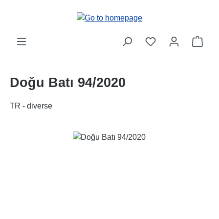
Skip to main content
Shop
Doğu Batı 94/2020
TR - diverse
Skip image gallery