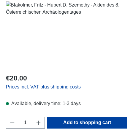
Skip image gallery
Regular price:
€20.00
Prices incl. VAT plus shipping costs
Available, delivery time: 1-3 days
Product Quantity: Enter the desired amount o
Add to shopping cart