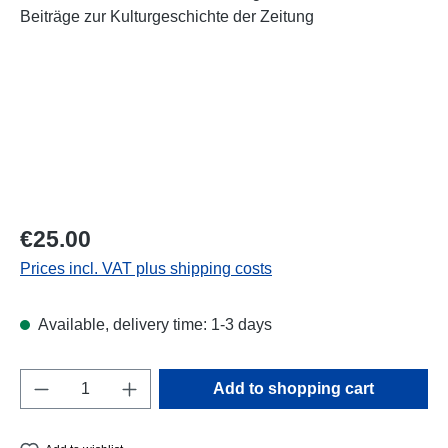
Regular price:
€25.00
Prices incl. VAT plus shipping costs
Available, delivery time: 1-3 days
Product Quantity: Enter the desired amount o
Add to shopping cart