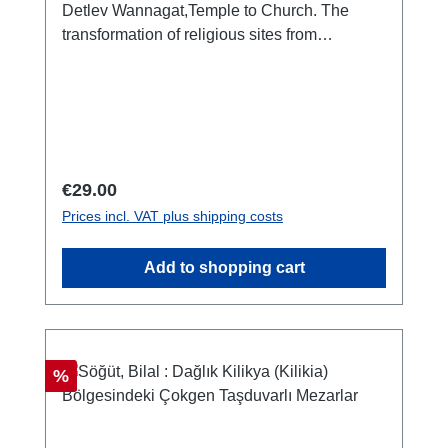
Detlev Wannagat,Temple to Church. The
transformation of religious sites from
paganism to christianity in Cilicia / Tapinaktan
Kiliseye. Kilikya'da putperestlikten
Hıristiyanlığa geçişte dini yerleşmelerin
dönüşümü Istanbul 2007ISBN 978-975-807-
188-374 S.
Regular price:
€29.00
Prices incl. VAT plus shipping costs
Add to shopping cart
Discount
%