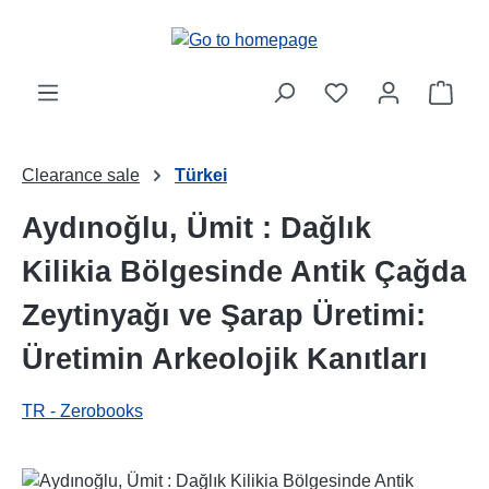
Skip to main content
Shop
Clearance sale
Türkei
Aydınoğlu, Ümit : Dağlık
Kilikia Bölgesinde Antik Çağda
Zeytinyağı ve Şarap Üretimi:
Üretimin Arkeolojik Kanıtları
TR - Zerobooks
Skip image gallery