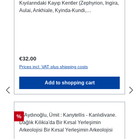
Kıyılarındaki Kayıp Kentler (Zephyrion, Ingira,
Aulai, Ankhiale, Kyinda-Kundi,
Sizzu)/Verlorene Städte an der Küste
Kilikiens von Mersin bis TarsusIstanbul 2015
ISBN 978-605-396-348-6 (türkisch – deutsch)
224 S. mit 50 S/W-Abb., 23,5 x 15,8 cm;
broschiert
Regular price:
€32.00
Prices incl. VAT plus shipping costs
Add to shopping cart
Discount
%