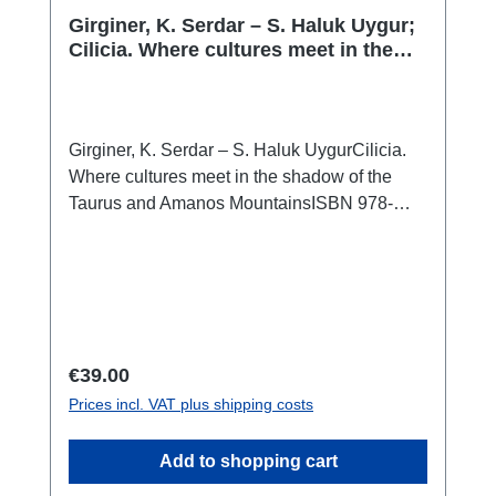
Girginer, K. Serdar – S. Haluk Uygur;
Cilicia. Where cultures meet in the
shadow of the Taurus and Amanos
Mountains
Girginer, K. Serdar – S. Haluk UygurCilicia.
Where cultures meet in the shadow of the
Taurus and Amanos MountainsISBN 978-
9944-483-59-9
Regular price:
€39.00
Prices incl. VAT plus shipping costs
Add to shopping cart