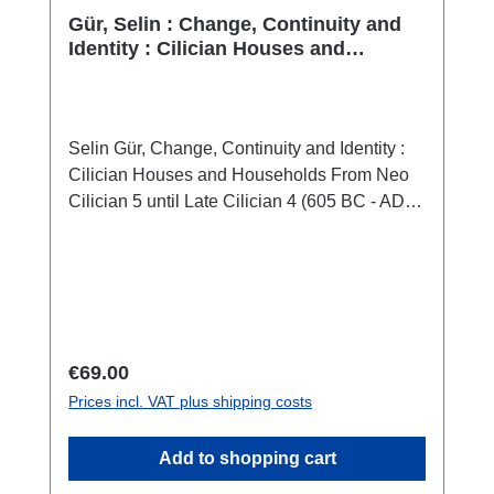
Gür, Selin : Change, Continuity and
Identity : Cilician Houses and
Households From Neo Cilician 5 until
Late Cilician 4 (605 BC - AD 300)
Selin Gür, Change, Continuity and Identity :
Cilician Houses and Households From Neo
Cilician 5 until Late Cilician 4 (605 BC - AD
300) (Settlement Archaeology Series 9 –
Monography 3)(Yerleşim Arkeolojisi Serisi 9 –
Monografi 3)Istanbul 2023ISBN 978-625-
8056-69-3XX + 223 S./pp., S/W-Abb. / b/w-
figs., 27,5 x 19,5 cm; broschiert/paperback
Regular price:
€69.00
Prices incl. VAT plus shipping costs
Add to shopping cart