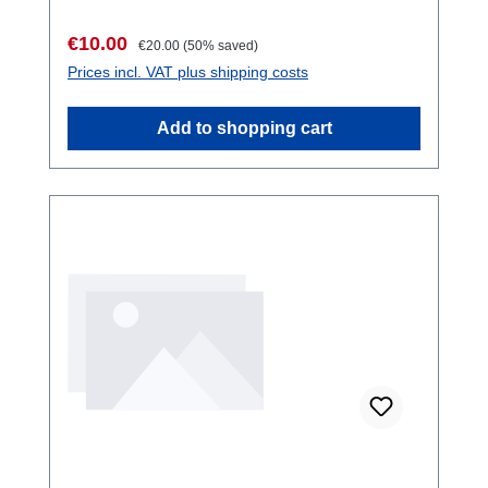
Sale price:
Regular price:
€10.00
€20.00
(50% saved)
Prices incl. VAT plus shipping costs
Add to shopping cart