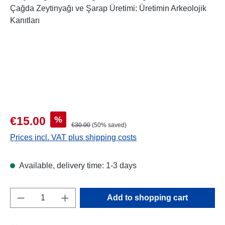
Sale price:
%
€15.00
Regular price:
€30.00
(50% saved)
Prices incl. VAT plus shipping costs
Available, delivery time: 1-3 days
Product Quantity: Enter the desired amount o
Add to shopping cart