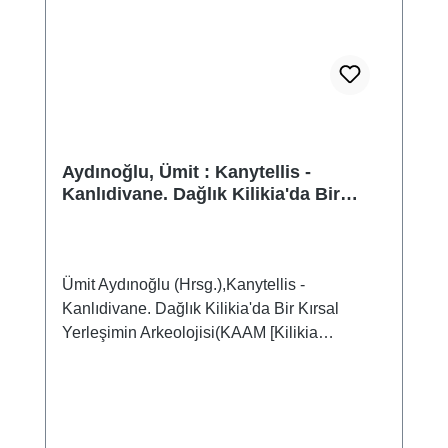
Aydınoğlu, Ümit : Kanytellis -
Kanlıdivane. Dağlık Kilikia'da Bir
Kırsal Yerleşimin Arkeolojisi Bir
Kırsal Yerleşimin Arkeolojisi
Ümit Aydınoğlu (Hrsg.),Kanytellis -
Kanlıdivane. Dağlık Kilikia'da Bir Kırsal
Yerleşimin Arkeolojisi(KAAM [Kilikia
Arkeolojisini Araştırma Merkezi] Yayınları
4)Mersin 2015ISBN 978-605-4701-70-4270
S., zahlr. Farb- und S/W-Abb., 27 x 22,5 cm;
broschiert