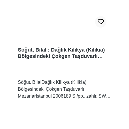
Söğüt, Bilal : Dağlık Kilikya (Kilikia)
Bölgesindeki Çokgen Taşduvarlı
Mezarlar
Söğüt, BilalDağlık Kilikya (Kilikia)
Bölgesindeki Çokgen Taşduvarlı
MezarlarIstanbul 2006189 S./pp., zahlr. SW-
Abb. und Pläne, 23,5 x 16,4 cm,
broschiert/SoftcoverISBN 975-8071-27-0