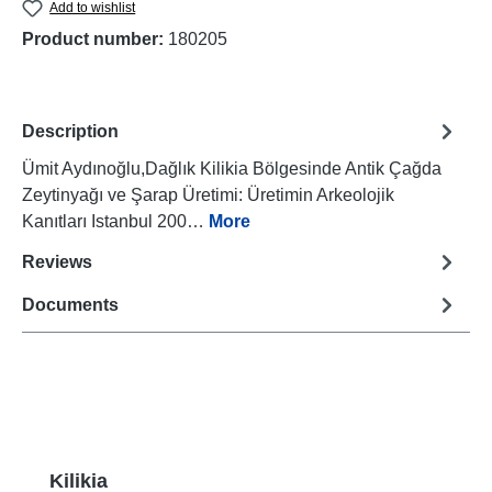
Add to wishlist
Product number:
180205
Description
Ümit Aydınoğlu,Dağlık Kilikia Bölgesinde Antik Çağda
Zeytinyağı ve Şarap Üretimi: Üretimin Arkeolojik
Kanıtları Istanbul 200…
More
Reviews
Documents
Skip product gallery
Kilikia